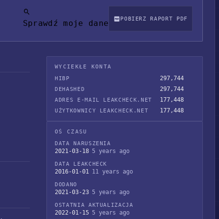
POBIERZ RAPORT PDF
Sprawdź moje dane
WYCIEKŁE KONTA
297,744
HIBP
297,744
DEHASHED
177,448
ADRES E-MAIL LEAKCHECK.NET
177,448
UŻYTKOWNICY LEAKCHECK.NET
OŚ CZASU
DATA NARUSZENIA
2021-03-18
5 years ago
DATA LEAKCHECK
2016-01-01
11 years ago
DODANO
2021-03-23
5 years ago
OSTATNIA AKTUALIZACJA
2022-01-15
5 years ago