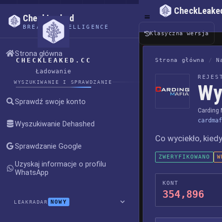
CheckLeake
CheckLeaked
BREACH INTELLIGENCE
Klasyczna wersja
Strona główna
CHECKLEAKED.CC
Strona główna
/
N
Ładowanie
REJES
WYSZUKIWANIE I SPRAWDZANIE
Wy
Sprawdź swoje konto
Carding 
cardmaf
Wyszukiwanie Dehashed
Co wyciekło, kiedy
Sprawdzanie Google
ZWERYFIKOWANO
W
Uzyskaj informacje o profilu
WhatsApp
KONT
354,896
NOWY
LEAKRADAR