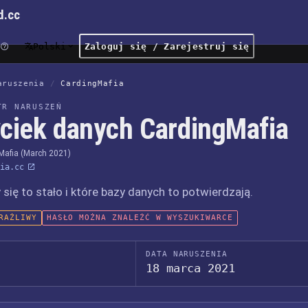
d.cc
Polski
Zaloguj się / Zarejestruj się
aruszenia
/
CardingMafia
TR NARUSZEŃ
ciek danych CardingMafia
Mafia (March 2021)
ia.cc
 się to stało i które bazy danych to potwierdzają.
RAŻLIWY
HASŁO MOŻNA ZNALEŹĆ W WYSZUKIWARCE
DATA NARUSZENIA
18 marca 2021