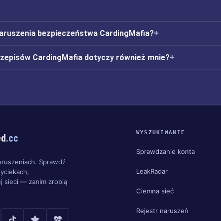
naruszenia bezpieczeństwa CardingMafia?
rzepisów CardingMafia dotyczy również mnie?
WYSZUKIWANIE
ed
.cc
Sprawdzanie konta
aruszeniach. Sprawdź
LeakRadar
yciekach,
j sieci — zanim zrobią
Ciemna sieć
Rejestr naruszeń