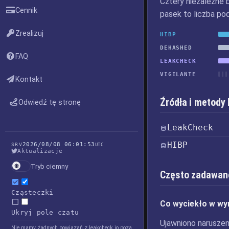
Cztery niezależne 
Cennik
pasek to liczba po
Zrealizuj
HIBP
DEHASHED
FAQ
LEAKCHECK
VIGILANTE
Kontakt
Źródła i metody
Odwiedź tę stronę
LeakCheck
HIBP
2026/08/08 06:01:53
SRV
UTC
Aktualizacje
Tryb ciemny
Często zadawan
Cząsteczki
Co wyciekło w wy
Ukryj pole czatu
Ujawniono naruszeni
Nie mamy żadnych powiązań z leakcheck.io poza