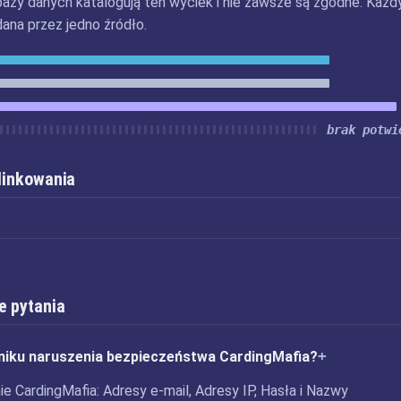
bazy danych katalogują ten wyciek i nie zawsze są zgodne. Każd
dana przez jedno źródło.
brak potwi
 linkowania
e pytania
niku naruszenia bezpieczeństwa CardingMafia?
e CardingMafia: Adresy e-mail, Adresy IP, Hasła i Nazwy