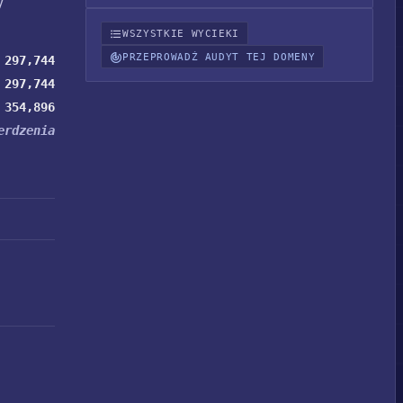
y
WSZYSTKIE WYCIEKI
PRZEPROWADŹ AUDYT TEJ DOMENY
297,744
297,744
354,896
erdzenia