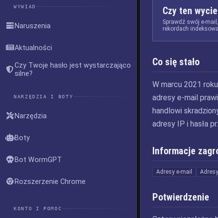
WYWIAD
Czy ten wycie
Sprawdź swój e-mail
Naruszenia
rekordach indeksowa
Aktualności
Co się stało
Czy Twoje hasło jest wystarczająco
silne?
W marcu 2021 roku 
adresy e-mail praw
NARZĘDZIA I BOTY
handlowi skradzion
Narzędzia
adresy IP i hasła 
Boty
Informacje zagr
Bot WormGPT
Adresy e-mail
Adresy
Rozszerzenie Chrome
Potwierdzenie
KONTO I POMOC