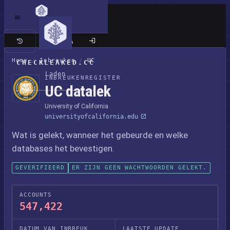
Klassieke site
Home
/
Inbreuken
/
UC
CHECKLEAKED.CC
Laden
INBREUKENREGISTER
UC datalek
University of California
universityofcalifornia.edu
Wat is gelekt, wanneer het gebeurde en welke
databases het bevestigen.
GEVERIFIEERD
ER ZIJN GEEN WACHTWOORDEN GELEKT.
ACCOUNTS
547,422
DATUM VAN INBREUK
LAATSTE UPDATE