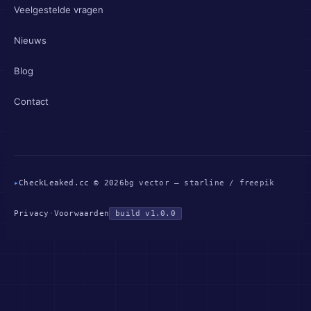
Veelgestelde vragen
Nieuws
Blog
Contact
▸
CheckLeaked.cc © 2026
bg vector — starline / freepik
Privacy
·
Voorwaarden
build v1.0.0