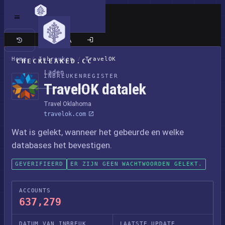
Klassieke site
Home
/
Inbreuken
/
TravelOK
CHECKLEAKED.CC
Laden
INBREUKENREGISTER
TravelOK datalek
Travel Oklahoma
travelok.com
Wat is gelekt, wanneer het gebeurde en welke
databases het bevestigen.
GEVERIFIEERD
ER ZIJN GEEN WACHTWOORDEN GELEKT.
ACCOUNTS
637,279
DATUM VAN INBREUK
LAATSTE UPDATE