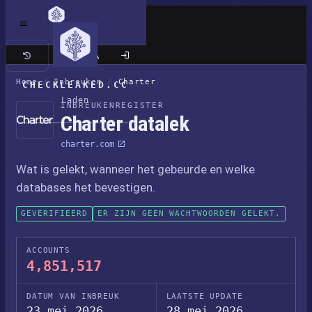
Klassieke site
Home
/
Inbreuken
/
Charter
CHECKLEAKED.CC
Laden
INBREUKENREGISTER
Charter datalek
charter.com
Wat is gelekt, wanneer het gebeurde en welke
databases het bevestigen.
GEVERIFIEERD
ER ZIJN GEEN WACHTWOORDEN GELEKT.
ACCOUNTS
4,851,517
DATUM VAN INBREUK
LAATSTE UPDATE
23 mei 2026
28 mei 2026