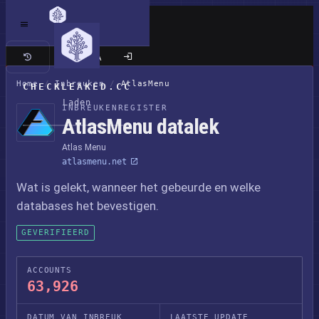
Klassieke site
Home
/
Inbreuken
/
AtlasMenu
CHECKLEAKED.CC
Laden
INBREUKENREGISTER
AtlasMenu datalek
Atlas Menu
atlasmenu.net
Wat is gelekt, wanneer het gebeurde en welke
databases het bevestigen.
GEVERIFIEERD
ACCOUNTS
63,926
DATUM VAN INBREUK
LAATSTE UPDATE