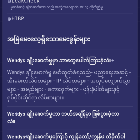
LeakCheck
— မှတစ်ဆင့် ချိတ်ဆက်ထားသည် အလိုအလျောက် string ကိုက်ညီမှု
HIBP
အမြဲမေးလေ့ရှိသောမေးခွန်းများ
Wendys ချိုးဖောက်မှုမှာ ဘာတွေပေါက်ကြားခဲ့လဲ။
Wendys ချိုးဖောက်မှု ဖော်ထုတ်ခံရသည်- ပညာရေးအဆင့် -
အီးမေးလ်လိပ်စာများ - IP လိပ်စာများ - အလုပ်လျှောက်လွှာ
များ - အမည်များ - စကားဝှက်များ - ဖုန်းနံပါတ်များနှင့်
ရုပ်ပိုင်းဆိုင်ရာ လိပ်စာများ။
Wendys ချိုးဖောက်မှုဟာ ဘယ်အချိန်မှာ ဖြစ်ပွားခဲ့တာ
လဲ။
Wendys ချိုးဖောက်မှုကြောင့် ကျွန်တော်/ကျွန်မ ထိခိုက်ပါ