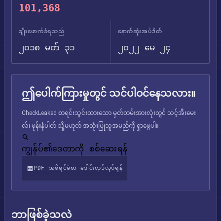
101,368
ချိုးဖောက်ခံရသည်
နောက်ဆုံးအပ်ဒိတ်
၂၀၁၈ မတ် ၃၁
၂၀၂၂ မေ ၂၄
ဤပေါက်ကြားမှုတွင် သင်ပါဝင်နေသလား။
CheckLeaked စာရင်းသွင်းထားသော မှတ်တမ်းအားလုံးတွင် သင့်အီးမေး
လ်၊ ဖုန်းနံပါတ် သို့မဟုတ် အသုံးပြုသူအမည်ကို ရှာဖွေပါ။
ကျွန်ုပ်၏ဒေတာကို စစ်ဆေးရန်
PDF အစီရင်ခံစာ ဒေါင်းလုဒ်လုပ်ရန်
ဘာဖြစ်ခဲ့သလဲ