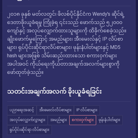
၂၀၁၈ ခုနှစ် မတ်လတွင်၊ ဖိလစ်ပိုင်နိုင်ငံက Wendy's ဆိုင်ရဲ့
ဒေတာခိုးယူခံရမှု ကြုံခဲ့ရ ၎င်းသည် ဖောက်သည် ၅၂၀၀၀
ကျော်နှင့် အလုပ်လျှောက်ထားသူများကို ထိခိုက်စေခဲ့သည်။
ချိုးဖောက်မှုကြောင့် အမည်များ၊ အီးမေးလ်နှင့် IP လိပ်စာ
များ၊ ရုပ်ပိုင်းဆိုင်ရာလိပ်စာများ၊ ဖုန်းနံပါတ်များနှင့် MD5
hash များအဖြစ် သိမ်းဆည်းထားသော စကားဝှက်များ
အပါအဝင် ကိုယ်ရေးကိုယ်တာအချက်အလက်များစွာကို
ဖော်ထုတ်ခဲ့သည်။
သတင်းအချက်အလက် ခိုးယူခံရခြင်း
ပညာရေးအဆင့်
အီးမေးလ်လိပ်စာများ
IP လိပ်စာများ
အလုပ်လျှောက်လွှာများ
အမည်များ
စကားဝှက်များ
ဖုန်းနံပါတ်များ
ရုပ်ပိုင်းဆိုင်ရာ လိပ်စာများ