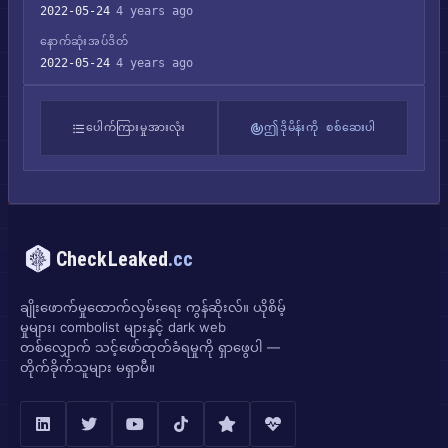
2022-05-24
4 years ago
နောက်ဆုံးအပ်ဒိတ်
2022-05-24
4 years ago
ပေါက်ကြားမှုအားလုံး
ဤဒိုမိန်းကို စစ်ဆေးပါ
CheckLeaked
.cc
ချိုးဖောက်မှုထောက်လှမ်းရေး ကွန်ဆိုးလ်။ ယိုစိမ့်
မှုများ၊ combolist များနှင့် dark web
တစ်လျှောက် သင့်ဖော်ထုတ်ခံရမှုကို ရှာဖွေပါ —
တိုက်ခိုက်သူများ မရှာမီ။