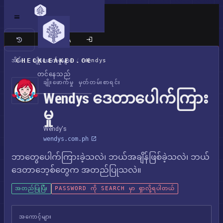
ကလက်စစ် ဆိုက်
CHECKLEAKED.CC
အိမ်
/
ချိုးဖောက်မှုများ
/
Wendys
တင်နေသည်
ချိုးဖောက်မှု မှတ်တမ်းစာရင်း
Wendys ဒေတာပေါက်ကြား
မှု
Wendy's
wendys.com.ph
ဘာတွေပေါက်ကြားခဲ့သလဲ၊ ဘယ်အချိန်ဖြစ်ခဲ့သလဲ၊ ဘယ်
ဒေတာဘေ့စ်တွေက အတည်ပြုသလဲ။
အတည်ပြုပြီး
PASSWORD ကို SEARCH မှာ ရှာလို့ရပါတယ်
အကောင့်များ