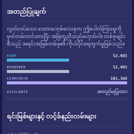
အတည်ပြုချက်
လွတ်လပ်သော ဒေတာဘေ့စ်လေးခုက ဤပေါက်ကြားမှုကို
မှတ်တမ်းတင်ထားပြီး အမြဲတူညီသည်မဟုတ်ပါ။ တစ်ခုချင်း
စီသည် အရင်းအမြစ်တစ်ခု၏ ကိုယ်ပိုင်ရေတွက်မှုဖြစ်သည်။
52,485
HIBP
52,485
DEHASHED
101,368
LEAKCHECK
အတည်မပြုထား
VIGILANTE
ရင်းမြစ်များနှင့် လင့်ခ်နည်းလမ်းများ