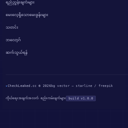
ရည်ညွှန်းချက်များ
မေးလေ့ရှိသောမေးခွန်းများ
သတင်း
ဘလော့ဂ်
ဆက်သွယ်ရန်
▸
CheckLeaked.cc © 2026
bg vector — starline / freepik
ကိုယ်ရေးအချက်အလက်
စည်းကမ်းချက်များ
·
build v1.0.0