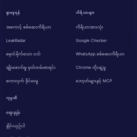
ရှာဖွေရန်
ကိရိယာများ
အကောင့် စစ်ဆေးကိရိယာ
ကိရိယာအားလုံး
LeakRadar
Google Checker
မှောင်မိုက်သော ဝဘ်
WhatsApp စစ်ဆေးကိရိယာ
ချိုးဖောက်မှု မှတ်တမ်းစာရင်း
Chrome တိုးချဲ့မှု
စကားဝှက် ခိုင်မာမှု
ဘော့တ်များနှင့် MCP
ကုမ္ပဏီ
ဈေးနှုန်း
နှိုင်းယှဉ်ပါ