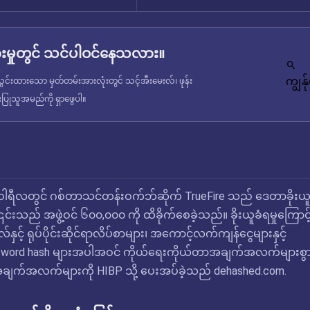
မှုတွင် သင်ပါဝင်နေသလား။
ကျွန
င်းထားသော မှတ်တမ်းအားလုံးတွင် သင့်အီးမေးလ်၊ ဖုန်း
ံးပြုသူအမည်ကို ရှာဖွေပါ။
်ဝါရီလတွင် ဂစ်တာသင်တန်းဝက်ဘ်ဆိုက် TrueFire သည် ဒေတာခိုးယူ
 ၎င်းသည် အဖွဲ့ဝင် ၆၀၀,၀၀၀ ကို ထိခိုက်စေခဲ့သည်။ ခိုးယူခံရမှုကြောင့
ှင့် ရုပ်ပိုင်းဆိုင်ရာလိပ်စာများ၊ အကောင့်လက်ကျန်ငွေများနှင့်
sword hash များအပါအဝင် ကိုယ်ရေးကိုယ်တာအချက်အလက်များစွာ
အချက်အလက်များကို HIBP သို့ ပေးအပ်ခဲ့သည် dehashed.com.