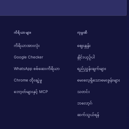
ကိရိယာများ
ကုမ္ပဏီ
ကိရိယာအားလုံး
ဈေးနှုန်း
Google Checker
နှိုင်းယှဉ်ပါ
WhatsApp စစ်ဆေးကိရိယာ
ရည်ညွှန်းချက်များ
Chrome တိုးချဲ့မှု
မေးလေ့ရှိသောမေးခွန်းများ
ဘော့တ်များနှင့် MCP
သတင်း
ဘလော့ဂ်
ဆက်သွယ်ရန်