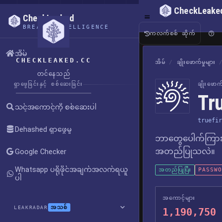
CheckLeake
CheckLeaked
BREACH INTELLIGENCE
ကလက်စစ် ဆိုက်
အိမ်
CHECKLEAKED.CC
အိမ်
/
ချိုးဖောက်မှုများ
တင်နေသည်
ရှာဖွေခြင်းနှင့် စစ်ဆေးခြင်း
ချိုးဖော
Tr
သင့်အကောင့်ကို စစ်ဆေးပါ
truefir
Dehashed ရှာဖွေမှု
ဘာတွေပေါက်ကြား
အတည်ပြုသလဲ။
Google Checker
Whatsapp ပရိုဖိုင်အချက်အလက်ရယူ
အတည်ပြုပြီး
PASSWOR
ပါ
အကောင့်များ
အသစ်
LEAKRADAR
1,190,750