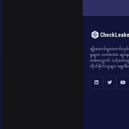
CheckLeak
ချိုးဖောက်မှုထောက်လှမ်းရ
မှုများ၊ combolist များန
တစ်လျှောက် သင့်ဖော်ထုတ
တိုက်ခိုက်သူများ မရှာမီ။