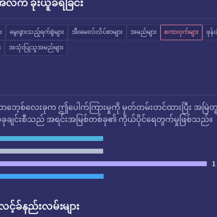
က် ခိုးယူခံရခြင်း
း
မွေးဖွားသည့်ရက်စွဲများ
အီးမေးလ်လိပ်စာများ
အမည်များ
စကားဝှက်များ
ဖုန်
း
အသုံးပြုသူအမည်များ
ဘေ့စ်လေးခုက ဤပေါက်ကြားမှုကို မှတ်တမ်းတင်ထားပြီး အမြဲတ
ုချင်းစီသည် အရင်းအမြစ်တစ်ခု၏ ကိုယ်ပိုင်ရေတွက်မှုဖြစ်သည်။
1
် လင့်ခ်နည်းလမ်းများ