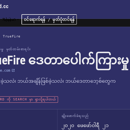
d.cc
မြန်မာ
ဝင်ရောက်ရန် / မှတ်ပုံတင်ရန်
/
TrueFire
က်မှု မှတ်တမ်းစာရင်း
ueFire ဒေတာပေါက်ကြားမှု
e.com
ခဲ့သလဲ၊ ဘယ်အချိန်ဖြစ်ခဲ့သလဲ၊ ဘယ်ဒေတာဘေ့စ်တွေက
D ကို SEARCH မှာ ရှာလို့ရပါတယ်
ချိုးဖောက်ခံရသည်
၂၀၂၀ ဖေဖော်ဝါရီ ၂၁