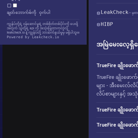
LeakCheck
ချတ်ဘောက်စ်ကို ဝှက်ပါ
— မှတ
HIBP
ကျွန်ုပ်တို့ရဲ့ ဝန်ဆောင်မှုရဲ့ တစ်စိတ်တစ်ပိုင်းကို ပေးဖို့
အတွက် သူတို့ရဲ့ api ကို အသုံးပြုတာကလွဲလို့
leakcheck.io နဲ့ ကျွန်ုပ်တို့ ဘာဆက်နွယ်မှုမှ မရှိပါဘူး။
Powered by Leakcheck.io
အမြဲမေးလေ့ရှိသ
TrueFire ချိုးဖောက
TrueFire ချိုးဖောက
များ - အီးမေးလ်လိပ်
လိပ်စာများနှင့် အသ
TrueFire ချိုးဖောက
TrueFire ချိုးဖောက