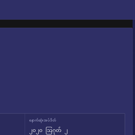
နောက်ဆုံးအပ်ဒိတ်
၂၀၂၀ ဩဂုတ် ၂