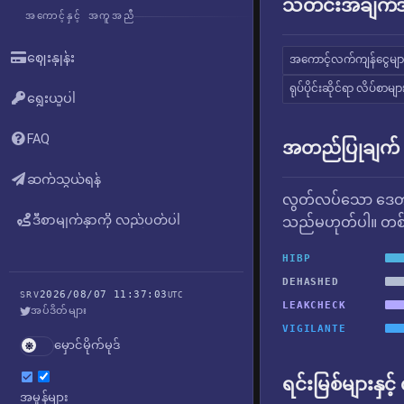
သတင်းအချက်အလ
အကောင့်နှင့် အကူအညီ
ဈေးနှုန်း
အကောင့်လက်ကျန်ငွေမျာ
ရုပ်ပိုင်းဆိုင်ရာ လိပ်စာမျာ
ရွေးယူပါ
FAQ
အတည်ပြုချက်
ဆက်သွယ်ရန်
လွတ်လပ်သော ဒေတာ
ဒီစာမျက်နှာကို လည်ပတ်ပါ
သည်မဟုတ်ပါ။ တစ်ခ
HIBP
DEHASHED
2026/08/07 11:37:03
SRV
UTC
LEAKCHECK
အပ်ဒိတ်များ
VIGILANTE
မှောင်မိုက်မုဒ်
ရင်းမြစ်များနှင့
အမှုန်များ