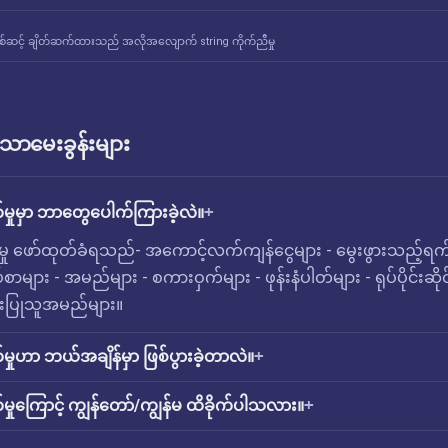
စ်ဆင့် ချိတ်ဆက်ထားသည် အလိုအလျောက် string ကိုက်ညီမှု
ောမေးခွန်းများ
်မှုမှာ ဘာတွေပေါက်ကြားခဲ့လဲ။
်မှု ဖော်ထုတ်ခံရသည်- အကောင့်လက်ကျန်ငွေများ - မွေးဖွားသည့်ရက်
စာများ - အမည်များ - စကားဝှက်များ - ဖုန်းနံပါတ်များ - ရုပ်ပိုင်းဆို
ုံးပြုသူအမည်များ။
်မှုဟာ ဘယ်အချိန်မှာ ဖြစ်ပွားခဲ့တာလဲ။
်မှုကြောင့် ကျွန်တော်/ကျွန်မ ထိခိုက်ပါသလား။