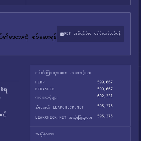
PDF အစီရင်ခံစာ ဒေါင်းလုဒ်လုပ်ရန်
်ုပ်၏ဒေတာကို စစ်ဆေးရန်
ပေါက်ကြားသွားသော အကောင့်များ
599,667
HIBP
ခံရ
599,667
DEHASHED
602,331
်
ကင်းစောင့်များ
595,375
အီးမေးလ် LEAKCHECK.NET
ကို
595,375
LEAKCHECK.NET အသုံးပြုသူများ
အချိန်ဇယား