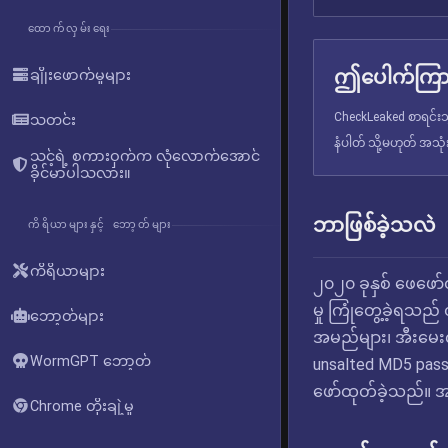
ထောက်လှမ်းရေး
ဤပေါက်ကြား
ချိုးဖောက်မှုများ
CheckLeaked စာရင်းသွ
သတင်း
နံပါတ် သို့မဟုတ် အသု
သင့်ရဲ့ စကားဝှက်က လုံလောက်အောင်
ခိုင်မာပါသလား။
ဘာဖြစ်ခဲ့သလဲ
ကိရိယာများနှင့် ဘော့တ်များ
ကိရိယာများ
၂၀၂၀ ခုနှစ် ဖေဖော
မှု ကြုံတွေ့ခဲ့ရသည်
ဘော့တ်များ
အမည်များ၊ အီးမေးလ်န
WormGPT ဘော့တ်
unsalted MD5 pas
ဖော်ထုတ်ခဲ့သည်။ 
Chrome တိုးချဲ့မှု