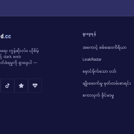
ရှာဖွေရန်
ed
.cc
အကောင့် စစ်ဆေးကိရိယာ
ေး ကွန်ဆိုးလ်။ ယိုစိမ့်
ှင့် dark web
LeakRadar
်ခံရမှုကို ရှာဖွေပါ —
မှောင်မိုက်သော ဝဘ်
ချိုးဖောက်မှု မှတ်တမ်းစာရင်း
စကားဝှက် ခိုင်မာမှု