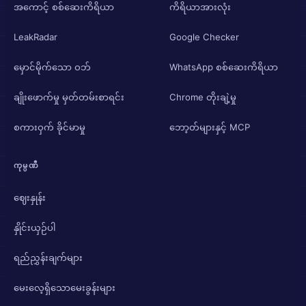
အကောင့် စစ်ဆေးကိရိယာ
ကိရိယာအားလုံး
LeakRadar
Google Checker
မှောင်မိုက်သော ဝဘ်
WhatsApp စစ်ဆေးကိရိယာ
ချိုးဖောက်မှု မှတ်တမ်းစာရင်း
Chrome တိုးချဲ့မှု
စကားဝှက် ခိုင်မာမှု
ဘော့တ်များနှင့် MCP
ကုမ္ပဏီ
ဈေးနှုန်း
နှိုင်းယှဉ်ပါ
ရည်ညွှန်းချက်များ
မေးလေ့ရှိသောမေးခွန်းများ