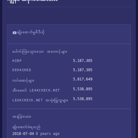
ချိုးဖောက်မှုဗီဒီယို
StrongholdKingdoms ဒေတာပေါက်ကြားမှု
ပေါက်ကြားသွားသော အကောင့်များ
5,187,305
HIBP
5,187,305
DEHASHED
5,817,649
ကင်းစောင့်များ
5,538,895
အီးမေးလ် LEAKCHECK.NET
5,538,895
LEAKCHECK.NET အသုံးပြုသူများ
အချိန်ဇယား
ချိုးဖောက်ခံရသည်
2018-07-04
8 years ago