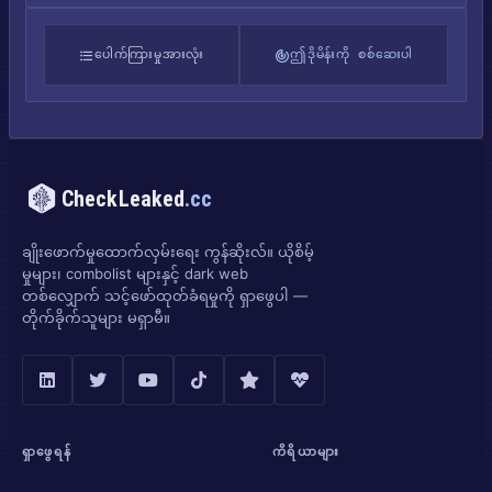
ပေါက်ကြားမှုအားလုံး
ဤဒိုမိန်းကို စစ်ဆေးပါ
CheckLeaked
.cc
ချိုးဖောက်မှုထောက်လှမ်းရေး ကွန်ဆိုးလ်။ ယိုစိမ့်
မှုများ၊ combolist များနှင့် dark web
တစ်လျှောက် သင့်ဖော်ထုတ်ခံရမှုကို ရှာဖွေပါ —
တိုက်ခိုက်သူများ မရှာမီ။
ရှာဖွေရန်
ကိရိယာများ