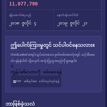
11,077,790
ချိုးဖောက်ခံရသည်
နောက်ဆုံးအပ်ဒိတ်
၂၀၁၈ ဇူလိုင် ၄
၂၀၁၉ ဇူလိုင် ၂၁
ဤပေါက်ကြားမှုတွင် သင်ပါဝင်နေသလား။
CheckLeaked စာရင်းသွင်းထားသော မှတ်တမ်းအားလုံးတွင် သင့်အီးမေး
လ်၊ ဖုန်းနံပါတ် သို့မဟုတ် အသုံးပြုသူအမည်ကို ရှာဖွေပါ။
ကျွန်ုပ်၏ဒေတာကို စစ်ဆေးရန်
PDF အစီရင်ခံစာ ဒေါင်းလုဒ်လုပ်ရန်
ဘာဖြစ်ခဲ့သလဲ