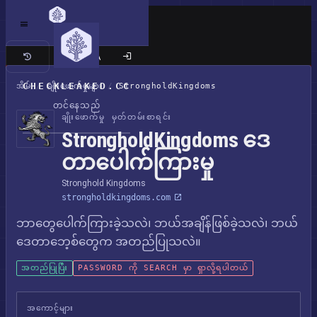
ကလက်စစ် ဆိုက်
CHECKLEAKED.CC
အိမ်
/
ချိုးဖောက်မှုများ
/
StrongholdKingdoms
တင်နေသည်
ချိုးဖောက်မှု မှတ်တမ်းစာရင်း
StrongholdKingdoms ဒေ
တာပေါက်ကြားမှု
Stronghold Kingdoms
strongholdkingdoms.com
ဘာတွေပေါက်ကြားခဲ့သလဲ၊ ဘယ်အချိန်ဖြစ်ခဲ့သလဲ၊ ဘယ်
ဒေတာဘေ့စ်တွေက အတည်ပြုသလဲ။
အတည်ပြုပြီး
PASSWORD ကို SEARCH မှာ ရှာလို့ရပါတယ်
အကောင့်များ