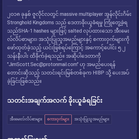
၂၀၁၈ ခုနှစ် ဇူလိုင်လတွင် massive multiplayer အွန်လိုင်းဂိမ်း
Stronghold Kingdoms သည် ဒေတာခိုးယူခံရမှု ကြုံတွေ့ခဲ့ရ
သည်SHA-1 hashes များဖြင့် salted လုပ်ထားသော အီးမေး
လ်လိပ်စာများ၊ အသုံးပြုသူအမည်များနှင့် စကားဝှက်များကို
ဖော်ထုတ်ခဲ့သည့် ယင်းဖြစ်ရပ်ကြောင့် အကောင့်ပေါင်း ၅.၂
သန်းနီးပါး ထိခိုက်ခဲ့ရသည်။ အဆိုပါဒေတာကို
"
JimScott.Sec@protonmail.com
" ဟု အမည်ပေးရန်
တောင်းဆိုသည့် သတင်းရင်းမြစ်တစ်ခုက HIBP သို့ ပေးအပ်
ခဲ့ခြင်းဖြစ်သည်။
သတင်းအချက်အလက် ခိုးယူခံရခြင်း
အီးမေးလ်လိပ်စာများ
စကားဝှက်များ
အသုံးပြုသူအမည်များ