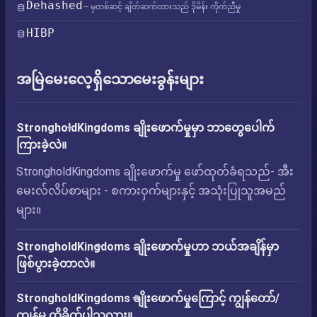
Dehashed
— မှတစ်ဆင့် ချိတ်ဆက်ထားသည် ဒိုမိန်း ကိုက်ညီမှု
HIBP
အမြဲမေးလေ့ရှိသောမေးခွန်းများ
StrongholdKingdoms ချိုးဖောက်မှုမှာ ဘာတွေပေါက်
ကြားခဲ့လဲ။
StrongholdKingdoms ချိုးဖောက်မှု ဖော်ထုတ်ခံရသည်- အီး
မေးလ်လိပ်စာများ - စကားဝှက်များနှင့် အသုံးပြုသူအမည်
များ။
StrongholdKingdoms ချိုးဖောက်မှုဟာ ဘယ်အချိန်မှာ
ဖြစ်ပွားခဲ့တာလဲ။
StrongholdKingdoms ချိုးဖောက်မှုကြောင့် ကျွန်တော်/
ကျွန်မ ထိခိုက်ပါသလား။