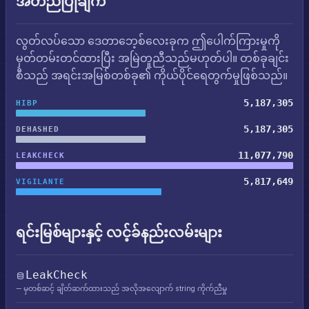
အတည်ပြုချက်
လွတ်လပ်သော ဒေတာဘေ့စ်လေးခုက ဤပေါက်ကြားမှုကို
မှတ်တမ်းတင်ထားပြီး အမြဲတူညီသည်မဟုတ်ပါ။ တစ်ခုချင်း
စီသည် အရင်းအမြစ်တစ်ခု၏ ကိုယ်ပိုင်ရေတွက်မှုဖြစ်သည်။
5,187,305
HIBP
5,187,305
DEHASHED
11,077,790
LEAKCHECK
5,817,649
VIGILANTE
ရင်းမြစ်များနှင့် လင့်ခ်နည်းလမ်းများ
LeakCheck
— မှတစ်ဆင့် ချိတ်ဆက်ထားသည် အလိုအလျောက် string ကိုက်ညီမှု