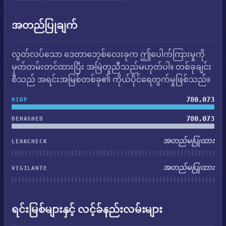
အတည်ပြုချက်
လွတ်လပ်သော ဒေတာဘေ့စ်လေးခုက ဤပေါက်ကြားမှုကို
မှတ်တမ်းတင်ထားပြီး အမြဲတူညီသည်မဟုတ်ပါ။ တစ်ခုချင်း
စီသည် အရင်းအမြစ်တစ်ခု၏ ကိုယ်ပိုင်ရေတွက်မှုဖြစ်သည်။
780,073
HIBP
780,073
DEHASHED
အတည်မပြုထား
LEAKCHECK
အတည်မပြုထား
VIGILANTE
ရင်းမြစ်များနှင့် လင့်ခ်နည်းလမ်းများ