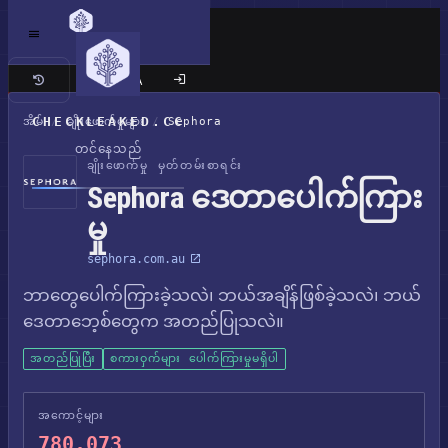
ကလက်စစ် ဆိုက်
CHECKLEAKED.CC
အိမ်
/
ချိုးဖောက်မှုများ
/
Sephora
တင်နေသည်
ချိုးဖောက်မှု မှတ်တမ်းစာရင်း
Sephora ဒေတာပေါက်ကြား
မှု
sephora.com.au
ဘာတွေပေါက်ကြားခဲ့သလဲ၊ ဘယ်အချိန်ဖြစ်ခဲ့သလဲ၊ ဘယ်
ဒေတာဘေ့စ်တွေက အတည်ပြုသလဲ။
အတည်ပြုပြီး
စကားဝှက်များ ပေါက်ကြားမှုမရှိပါ
အကောင့်များ
780,073