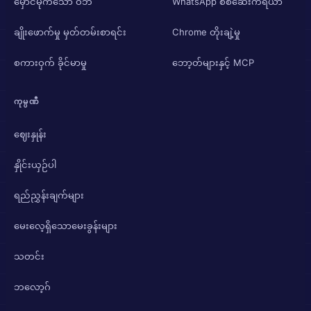
မှောင်မိုက်သော ဝဘ်
WhatsApp စစ်ဆေးကိရိယာ
ချိုးဖောက်မှု မှတ်တမ်းစာရင်း
Chrome တိုးချဲ့မှု
စကားဝှက် ခိုင်မာမှု
ဘော့တ်များနှင့် MCP
ကုမ္ပဏီ
ဈေးနှုန်း
နှိုင်းယှဉ်ပါ
ရည်ညွှန်းချက်များ
မေးလေ့ရှိသောမေးခွန်းများ
သတင်း
ဘလော့ဂ်