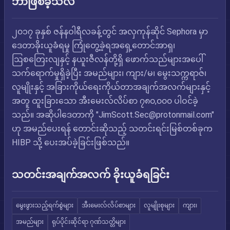
ဘာဖြစ်ခဲ့သလဲ
၂၀၁၇ ခုနှစ် ဇန်နဝါရီလခန့်တွင် အလှကုန်ဆိုင် Sephora မှာ
ဒေတာခိုးယူခံရမှု ကြုံတွေ့ခဲ့ရအရှေ့တောင်အာရှ၊
ဩစတြေးလျနှင့် နယူးဇီလန်တို့ရှိ ဖောက်သည်များအပေါ်
သက်ရောက်မှုရှိခဲ့ပြီး အမည်များ၊ ကျား/မ၊ မွေးသက္ကရာဇ်၊
လူမျိုးနှင့် အခြားကိုယ်ရေးကိုယ်တာအချက်အလက်များနှင့်
အတူ ထူးခြားသော အီးမေးလ်လိပ်စာ ၇၈၀,၀၀၀ ပါဝင်ခဲ့
သည်။ အဆိုပါဒေတာကို "
JimScott.Sec@protonmail.com
"
ဟု အမည်ပေးရန် တောင်းဆိုသည့် သတင်းရင်းမြစ်တစ်ခုက
HIBP သို့ ပေးအပ်ခဲ့ခြင်းဖြစ်သည်။
သတင်းအချက်အလက် ခိုးယူခံရခြင်း
မွေးဖွားသည့်ရက်စွဲများ
အီးမေးလ်လိပ်စာများ
လူမျိုးစုများ
ကျား၊
အမည်များ
ရုပ်ပိုင်းဆိုင်ရာ ဂုဏ်သတ္တိများ