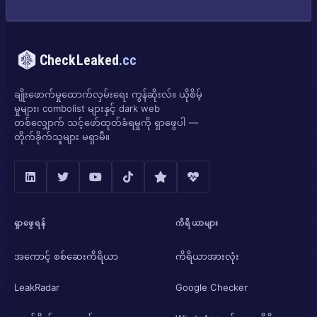
CheckLeaked
.cc
ချိုးဖောက်မှုထောက်လှမ်းရေး ကွန်ဆိုးလ်။ ယိုစိမ့်
မှုများ၊ combolist များနှင့် dark web
တစ်လျှောက် သင့်ဖော်ထုတ်ခံရမှုကို ရှာဖွေပါ —
တိုက်ခိုက်သူများ မရှာမီ။
ရှာဖွေရန်
ကိရိယာများ
အကောင့် စစ်ဆေးကိရိယာ
ကိရိယာအားလုံး
LeakRadar
Google Checker