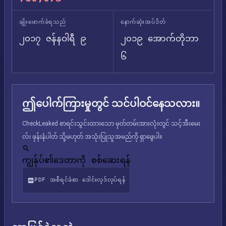
ချိုးဖောက်ခံရသည်
နောက်ဆုံးအပ်ဒိတ်
၂၀၁၇ ဇန်နဝါရီ ၉
၂၀၁၉ အောက်တိုဘာ
၆
ဤပေါက်ကြားမှုတွင် သင်ပါဝင်နေသလား။
CheckLeaked စာရင်းသွင်းထားသော မှတ်တမ်းအားလုံးတွင် သင့်အီးမေး
လ်၊ ဖုန်းနံပါတ် သို့မဟုတ် အသုံးပြုသူအမည်ကို ရှာဖွေပါ။
ကျွန်ုပ်၏ဒေတာကို စစ်ဆေးရန်
PDF အစီရင်ခံစာ ဒေါင်းလုဒ်လုပ်ရန်