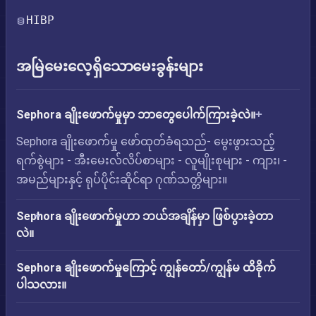
HIBP
အမြဲမေးလေ့ရှိသောမေးခွန်းများ
Sephora ချိုးဖောက်မှုမှာ ဘာတွေပေါက်ကြားခဲ့လဲ။
Sephora ချိုးဖောက်မှု ဖော်ထုတ်ခံရသည်- မွေးဖွားသည့်
ရက်စွဲများ - အီးမေးလ်လိပ်စာများ - လူမျိုးစုများ - ကျား၊ -
အမည်များနှင့် ရုပ်ပိုင်းဆိုင်ရာ ဂုဏ်သတ္တိများ။
Sephora ချိုးဖောက်မှုဟာ ဘယ်အချိန်မှာ ဖြစ်ပွားခဲ့တာ
လဲ။
Sephora ချိုးဖောက်မှုကြောင့် ကျွန်တော်/ကျွန်မ ထိခိုက်
ပါသလား။