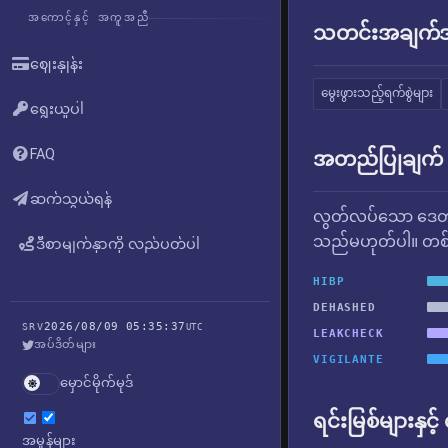
အကောင့်နှင့် အကူအညီ
သတင်းအချက်အလ
ဈေးနှုန်း
မွေးဖွားသည့်ရက်စွဲများ
ရွေးယူပါ
FAQ
အတည်ပြုချက်
ဆက်သွယ်ရန်
လွတ်လပ်သော ဒေတာ
သည်မဟုတ်ပါ။ တစ်ခ
ဒီစာမျက်နှာကို လည်ပတ်ပါ
HIBP
DEHASHED
2026/08/09 05:35:37
SRV
UTC
LEAKCHECK
အပ်ဒိတ်များ
VIGILANTE
မှောင်မိုက်မုဒ်
ရင်းမြစ်များနှင့
အမှုန်များ