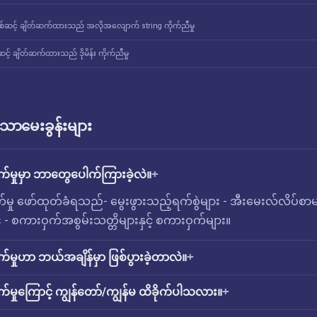
စ်ဆင့် ချိတ်ဆက်ထားသည် အလိုအလျောက် string ကိုက်ညီမှု
င့် ချိတ်ဆက်ထားသည် ဒိုမိန်း ကိုက်ညီမှု
ောမေးခွန်းများ
က်မှုမှာ ဘာတွေပေါက်ကြားခဲ့လဲ။
က်မှု ဖော်ထုတ်ခံရသည်- မွေးဖွားသည့်ရက်စွဲများ - အီးမေးလ်လိပ်စာမ
 - စကားဝှက်အစွမ်းသတ္တိများနှင့် စကားဝှက်များ။
က်မှုဟာ ဘယ်အချိန်မှာ ဖြစ်ပွားခဲ့တာလဲ။
က်မှုကြောင့် ကျွန်တော်/ကျွန်မ ထိခိုက်ပါသလား။