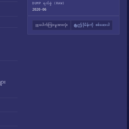
DUMP ရက်စွဲ (RAW)
2020-06
ပေါက်ကြားမှုအားလုံး
ဤဒိုမိန်းကို စစ်ဆေးပါ
ျား