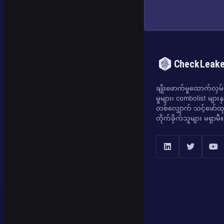
CheckLeak
ချိုးဖောက်မှုထောက်လှမ်းရ
မှုများ၊ combolist များန
တစ်လျှောက် သင့်ဖော်ထုတ
တိုက်ခိုက်သူများ မရှာမီ။