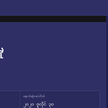
ု
နောက်ဆုံးအပ်ဒိတ်
၂၀၂၀ ဇူလိုင် ၃၀