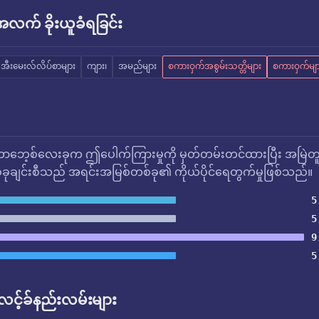
က် ခိုးယူခံရခြင်း
အီးမေးလ်လိပ်စာများ
ကျား၊
အမည်များ
စကားဝှက်အစွမ်းသတ္တိများ
စကားဝှက်မျ
ဘေ့စ်လေးခုက ဤပေါက်ကြားမှုကို မှတ်တမ်းတင်ထားပြီး အမြဲတ
ုချင်းစီသည် အရင်းအမြစ်တစ်ခု၏ ကိုယ်ပိုင်ရေတွက်မှုဖြစ်သည်။
5
5
9
5
် လင့်ခ်နည်းလမ်းများ