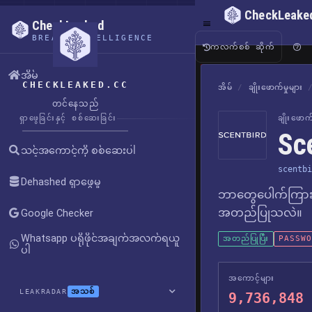
CheckLeake
CheckLeaked
BREACH INTELLIGENCE
ကလက်စစ် ဆိုက်
အိမ်
CHECKLEAKED.CC
အိမ်
/
ချိုးဖောက်မှုများ
တင်နေသည်
ရှာဖွေခြင်းနှင့် စစ်ဆေးခြင်း
ချိုးဖော
Sc
သင့်အကောင့်ကို စစ်ဆေးပါ
scentbi
Dehashed ရှာဖွေမှု
ဘာတွေပေါက်ကြား
အတည်ပြုသလဲ။
Google Checker
Whatsapp ပရိုဖိုင်အချက်အလက်ရယူ
အတည်ပြုပြီး
PASSWOR
ပါ
အကောင့်များ
အသစ်
LEAKRADAR
9,736,848