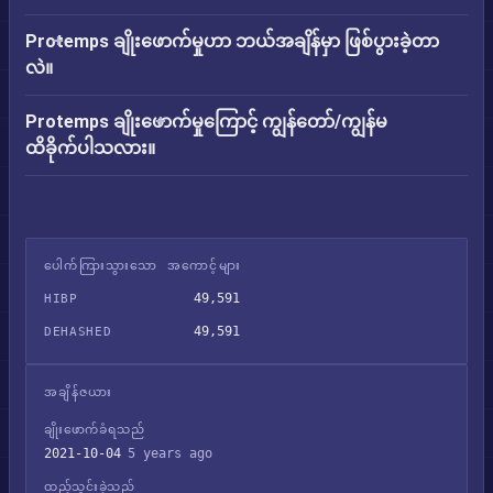
Protemps ချိုးဖောက်မှုဟာ ဘယ်အချိန်မှာ ဖြစ်ပွားခဲ့တာ
လဲ။
Protemps ချိုးဖောက်မှုကြောင့် ကျွန်တော်/ကျွန်မ
ထိခိုက်ပါသလား။
ပေါက်ကြားသွားသော အကောင့်များ
49,591
HIBP
49,591
DEHASHED
အချိန်ဇယား
ချိုးဖောက်ခံရသည်
2021-10-04
5 years ago
ထည့်သွင်းခဲ့သည်