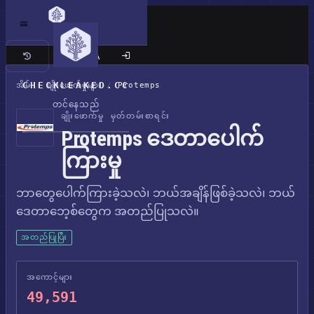
ကလက်စစ် ဆိုက်
CHECKLEAKED.CC
အိမ်
/
ချိုးဖောက်မှုများ
/
Protemps
တင်နေသည်
ချိုးဖောက်မှု မှတ်တမ်းစာရင်း
Protemps ဒေတာပေါက်
ကြားမှု
ဘာတွေပေါက်ကြားခဲ့သလဲ၊ ဘယ်အချိန်ဖြစ်ခဲ့သလဲ၊ ဘယ်
ဒေတာဘေ့စ်တွေက အတည်ပြုသလဲ။
အတည်ပြုပြီး
အကောင့်များ
49,591