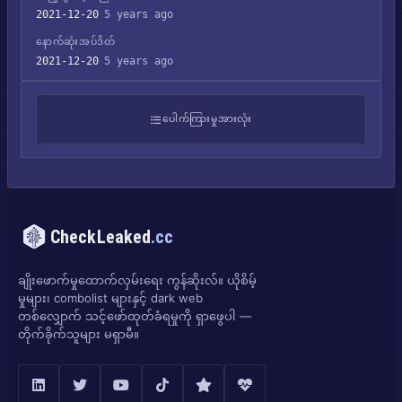
2021-12-20
5 years ago
နောက်ဆုံးအပ်ဒိတ်
2021-12-20
5 years ago
ပေါက်ကြားမှုအားလုံး
CheckLeaked
.cc
ချိုးဖောက်မှုထောက်လှမ်းရေး ကွန်ဆိုးလ်။ ယိုစိမ့်
မှုများ၊ combolist များနှင့် dark web
တစ်လျှောက် သင့်ဖော်ထုတ်ခံရမှုကို ရှာဖွေပါ —
တိုက်ခိုက်သူများ မရှာမီ။