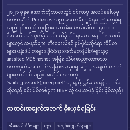
၂၀၂၁ ခုနှစ် အောက်တိုဘာလတွင် စင်ကာပူ အလုပ်ခေါ်ယူမှု
ဝက်ဘ်ဆိုက် Protemps သည် ဒေတာခိုးယူခံရမှု ကြုံတွေ့ခဲ့ရ
သည် ၎င်းသည် ထူးခြားသော အီးမေးလ်လိပ်စာ ၅၀,၀၀၀
နီးပါးကို ဖော်ထုတ်ခဲ့သည်။ ထိခိုက်ခံရသော အချက်အလက်
များတွင် အမည်များ၊ အီးမေးလ်နှင့် ရုပ်ပိုင်းဆိုင်ရာ လိပ်စာ
များ၊ ဖုန်းနံပါတ်များ၊ နိုင်ငံကူးလက်မှတ်နံပါတ်များနှင့်
unsalted MD5 hashes အဖြစ် သိမ်းဆည်းထားသော
စကားဝှက်များအပြင် အခြားအလုပ်ရှာဖွေသူ အချက်အလက်
များစွာ ပါဝင်သည်။ အဆိုပါဒေတာကို
"
white_peacock@riseup.net
" ဟု ရည်ညွှန်းပေးရန် တောင်း
ဆိုသည့် ရင်းမြစ်တစ်ခုက HIBP သို့ ပေးအပ်ခဲ့ခြင်းဖြစ်သည်။
သတင်းအချက်အလက် ခိုးယူခံရခြင်း
အီးမေးလ်လိပ်စာများ
ကျား၊
အလုပ်လျှောက်လွှာများ