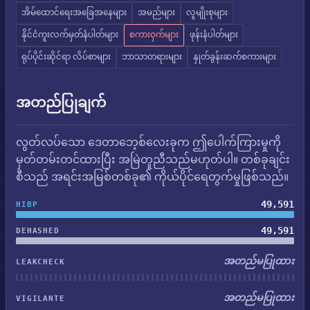
အိမ်ထောင်ရေးအခြေအနေများ
အမည်များ
လူမျိုးစုများ
နိုင်ငံကူးလက်မှတ်နံပါတ်များ
စကားဝှက်များ
ဖုန်းနံပါတ်များ
ရုပ်ပိုင်းဆိုင်ရာ လိပ်စာများ
ဘာသာတရားများ
နှုတ်ခွန်းဆက်စကားများ
အတည်ပြုချက်
လွတ်လပ်သော ဒေတာဘေ့စ်လေးခုက ဤပေါက်ကြားမှုကို
မှတ်တမ်းတင်ထားပြီး အမြဲတူညီသည်မဟုတ်ပါ။ တစ်ခုချင်း
စီသည် အရင်းအမြစ်တစ်ခု၏ ကိုယ်ပိုင်ရေတွက်မှုဖြစ်သည်။
49,591
HIBP
49,591
DEHASHED
အတည်မပြုထား
LEAKCHECK
အတည်မပြုထား
VIGILANTE