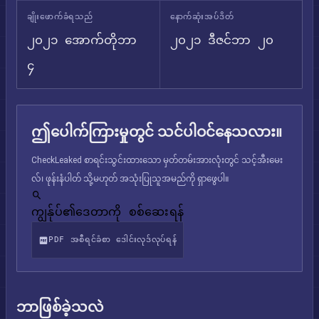
ချိုးဖောက်ခံရသည်
နောက်ဆုံးအပ်ဒိတ်
၂၀၂၁ အောက်တိုဘာ
၂၀၂၁ ဒီဇင်ဘာ ၂၀
၄
ဤပေါက်ကြားမှုတွင် သင်ပါဝင်နေသလား။
CheckLeaked စာရင်းသွင်းထားသော မှတ်တမ်းအားလုံးတွင် သင့်အီးမေး
လ်၊ ဖုန်းနံပါတ် သို့မဟုတ် အသုံးပြုသူအမည်ကို ရှာဖွေပါ။
ကျွန်ုပ်၏ဒေတာကို စစ်ဆေးရန်
PDF အစီရင်ခံစာ ဒေါင်းလုဒ်လုပ်ရန်
ဘာဖြစ်ခဲ့သလဲ