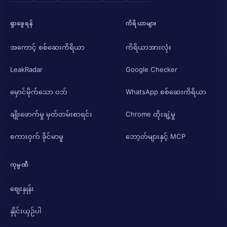
ရှာဖွေရန်
ကိရိယာများ
အကောင့် စစ်ဆေးကိရိယာ
ကိရိယာအားလုံး
LeakRadar
Google Checker
မှောင်မိုက်သော ဝဘ်
WhatsApp စစ်ဆေးကိရိယာ
ချိုးဖောက်မှု မှတ်တမ်းစာရင်း
Chrome တိုးချဲ့မှု
စကားဝှက် ခိုင်မာမှု
ဘော့တ်များနှင့် MCP
ကုမ္ပဏီ
ဈေးနှုန်း
နှိုင်းယှဉ်ပါ