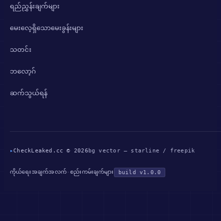
ရည်ညွှန်းချက်များ
မေးလေ့ရှိသောမေးခွန်းများ
သတင်း
ဘလော့ဂ်
ဆက်သွယ်ရန်
▸
CheckLeaked.cc © 2026
bg vector — starline / freepik
ကိုယ်ရေးအချက်အလက်
စည်းကမ်းချက်များ
·
build v1.0.0