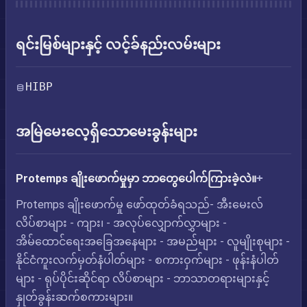
ရင်းမြစ်များနှင့် လင့်ခ်နည်းလမ်းများ
HIBP
အမြဲမေးလေ့ရှိသောမေးခွန်းများ
Protemps ချိုးဖောက်မှုမှာ ဘာတွေပေါက်ကြားခဲ့လဲ။
Protemps ချိုးဖောက်မှု ဖော်ထုတ်ခံရသည်- အီးမေးလ်
လိပ်စာများ - ကျား၊ - အလုပ်လျှောက်လွှာများ -
အိမ်ထောင်ရေးအခြေအနေများ - အမည်များ - လူမျိုးစုများ -
နိုင်ငံကူးလက်မှတ်နံပါတ်များ - စကားဝှက်များ - ဖုန်းနံပါတ်
များ - ရုပ်ပိုင်းဆိုင်ရာ လိပ်စာများ - ဘာသာတရားများနှင့်
နှုတ်ခွန်းဆက်စကားများ။