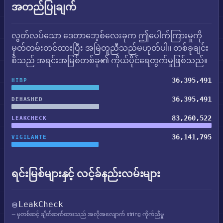
အတည်ပြုချက်
လွတ်လပ်သော ဒေတာဘေ့စ်လေးခုက ဤပေါက်ကြားမှုကို
မှတ်တမ်းတင်ထားပြီး အမြဲတူညီသည်မဟုတ်ပါ။ တစ်ခုချင်း
စီသည် အရင်းအမြစ်တစ်ခု၏ ကိုယ်ပိုင်ရေတွက်မှုဖြစ်သည်။
36,395,491
HIBP
36,395,491
DEHASHED
83,260,522
LEAKCHECK
36,141,795
VIGILANTE
ရင်းမြစ်များနှင့် လင့်ခ်နည်းလမ်းများ
LeakCheck
— မှတစ်ဆင့် ချိတ်ဆက်ထားသည် အလိုအလျောက် string ကိုက်ညီမှု