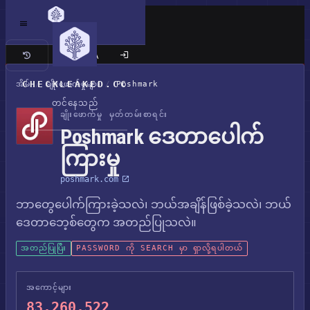
ကလက်စစ် ဆိုက်
CHECKLEAKED.CC
အိမ်
/
ချိုးဖောက်မှုများ
/
Poshmark
တင်နေသည်
ချိုးဖောက်မှု မှတ်တမ်းစာရင်း
Poshmark ဒေတာပေါက်
ကြားမှု
poshmark.com
ဘာတွေပေါက်ကြားခဲ့သလဲ၊ ဘယ်အချိန်ဖြစ်ခဲ့သလဲ၊ ဘယ်
ဒေတာဘေ့စ်တွေက အတည်ပြုသလဲ။
အတည်ပြုပြီး
PASSWORD ကို SEARCH မှာ ရှာလို့ရပါတယ်
အကောင့်များ
83,260,522