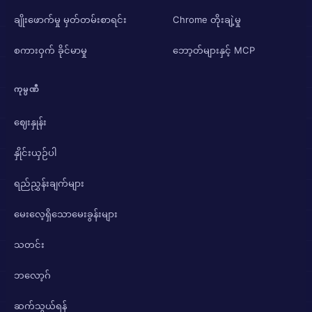
ချိုးဖောက်မှု မှတ်တမ်းစာရင်း
Chrome တိုးချဲ့မှု
စကားဝှက် ခိုင်မာမှု
ဘော့တ်များနှင့် MCP
ကုမ္ပဏီ
ဈေးနှုန်း
နှိုင်းယှဉ်ပါ
ရည်ညွှန်းချက်များ
မေးလေ့ရှိသောမေးခွန်းများ
သတင်း
ဘလော့ဂ်
ဆက်သွယ်ရန်