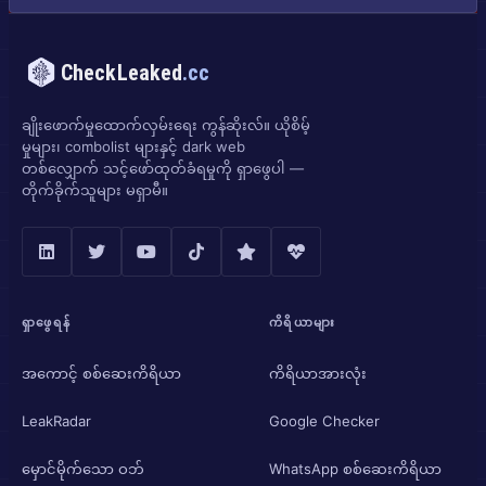
CheckLeaked
.cc
ချိုးဖောက်မှုထောက်လှမ်းရေး ကွန်ဆိုးလ်။ ယိုစိမ့်
မှုများ၊ combolist များနှင့် dark web
တစ်လျှောက် သင့်ဖော်ထုတ်ခံရမှုကို ရှာဖွေပါ —
တိုက်ခိုက်သူများ မရှာမီ။
ရှာဖွေရန်
ကိရိယာများ
အကောင့် စစ်ဆေးကိရိယာ
ကိရိယာအားလုံး
LeakRadar
Google Checker
မှောင်မိုက်သော ဝဘ်
WhatsApp စစ်ဆေးကိရိယာ