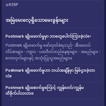
HIBP
အမြဲမေးလေ့ရှိသောမေးခွန်းများ
Poshmark ချိုးဖောက်မှုမှာ ဘာတွေပေါက်ကြားခဲ့လဲ။
Poshmark ချိုးဖောက်မှု ဖော်ထုတ်ခံရသည်- အီးမေးလ်
လိပ်စာများ - ကျား၊ - ပထဝီဝင်တည်နေရာများ - အမည်များ -
စကားဝှက်များနှင့် အသုံးပြုသူအမည်များ။
Poshmark ချိုးဖောက်မှုဟာ ဘယ်အချိန်မှာ ဖြစ်ပွားခဲ့တာ
လဲ။
Poshmark ချိုးဖောက်မှုကြောင့် ကျွန်တော်/ကျွန်မ
ထိခိုက်ပါသလား။