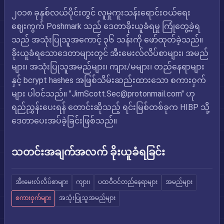
၂၀၁၈ ခုနှစ်လယ်ပိုင်းတွင် လူမှုကူးသန်းရောင်းဝယ်ရေး
ဈေးကွက် Poshmark သည် ဒေတာခိုးယူခံရမှု ကြုံတွေ့ခဲ့ရ
သည် အသုံးပြုသူအကောင့် ၃၆ သန်းကို ဖော်ထုတ်ခဲ့သည်။
ခိုးယူခံရသောဒေတာများတွင် အီးမေးလ်လိပ်စာများ၊ အမည်
များ၊ အသုံးပြုသူအမည်များ၊ ကျား/မများ၊ တည်နေရာများ
နှင့် bcrypt hashes အဖြစ်သိမ်းဆည်းထားသော စကားဝှက်
များ ပါဝင်သည်။ "
JimScott.Sec@protonmail.com
" ဟု
ရည်ညွှန်းပေးရန် တောင်းဆိုသည့် ရင်းမြစ်တစ်ခုက HIBP သို့
ဒေတာပေးအပ်ခဲ့ခြင်းဖြစ်သည်။
သတင်းအချက်အလက် ခိုးယူခံရခြင်း
အီးမေးလ်လိပ်စာများ
ကျား၊
ပထဝီဝင်တည်နေရာများ
အမည်များ
စကားဝှက်များ
အသုံးပြုသူအမည်များ