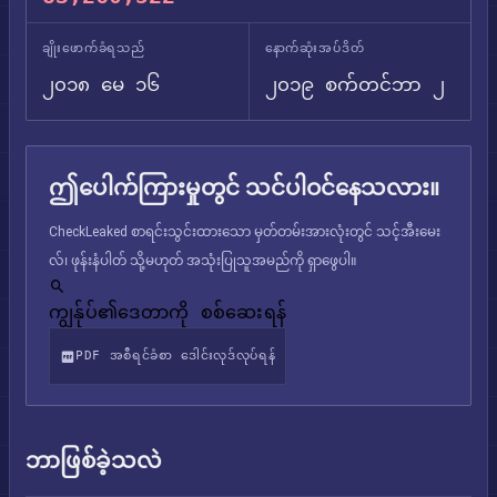
ချိုးဖောက်ခံရသည်
နောက်ဆုံးအပ်ဒိတ်
၂၀၁၈ မေ ၁၆
၂၀၁၉ စက်တင်ဘာ ၂
ဤပေါက်ကြားမှုတွင် သင်ပါဝင်နေသလား။
CheckLeaked စာရင်းသွင်းထားသော မှတ်တမ်းအားလုံးတွင် သင့်အီးမေး
လ်၊ ဖုန်းနံပါတ် သို့မဟုတ် အသုံးပြုသူအမည်ကို ရှာဖွေပါ။
ကျွန်ုပ်၏ဒေတာကို စစ်ဆေးရန်
PDF အစီရင်ခံစာ ဒေါင်းလုဒ်လုပ်ရန်
ဘာဖြစ်ခဲ့သလဲ