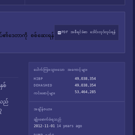
PDF အစီရင်ခံစာ ဒေါင်းလုဒ်လုပ်ရန်
်ုပ်၏ဒေတာကို စစ်ဆေးရန်
ပေါက်ကြားသွားသော အကောင့်များ
49,038,354
HIBP
ှစ်
49,038,354
DEHASHED
53,464,285
ကင်းစောင့်များ
ုသည်
ူ
အချိန်ဇယား
ချိုးဖောက်ခံရသည်
2012-11-01
14 years ago