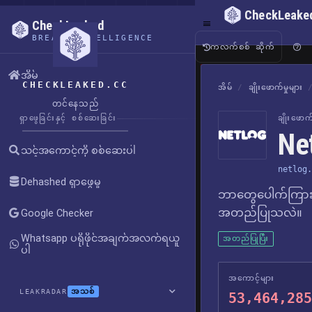
CheckLeake
CheckLeaked
BREACH INTELLIGENCE
ကလက်စစ် ဆိုက်
အိမ်
CHECKLEAKED.CC
အိမ်
/
ချိုးဖောက်မှုများ
တင်နေသည်
ရှာဖွေခြင်းနှင့် စစ်ဆေးခြင်း
ချိုးဖော
Ne
သင့်အကောင့်ကို စစ်ဆေးပါ
netlog.
Dehashed ရှာဖွေမှု
ဘာတွေပေါက်ကြား
အတည်ပြုသလဲ။
Google Checker
Whatsapp ပရိုဖိုင်အချက်အလက်ရယူ
အတည်ပြုပြီး
ပါ
အကောင့်များ
အသစ်
LEAKRADAR
53,464,285