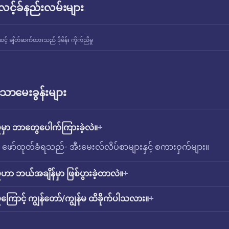
် လင့်ခ်နည်းလမ်းများ
င့် ချိတ်ဆက်ထားသည် ဒိုမိန်း ကိုက်ညီမှု
ောမေးခွန်းများ
ှုမှာ ဘာတွေပေါက်ကြားခဲ့လဲ။
ှု ဖော်ထုတ်ခံရသည်- အီးမေးလ်လိပ်စာများနှင့် စကားဝှက်များ။
ှုဟာ ဘယ်အချိန်မှာ ဖြစ်ပွားခဲ့တာလဲ။
ှုကြောင့် ကျွန်တော်/ကျွန်မ ထိခိုက်ပါသလား။