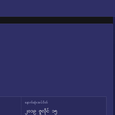
နောက်ဆုံးအပ်ဒိတ်
၂၀၁၉ ဇူလိုင် ၁၅