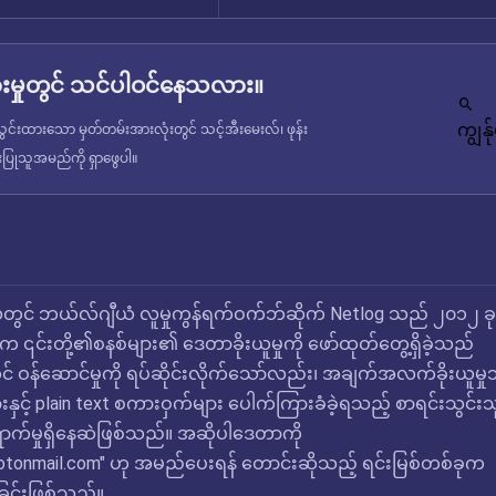
မှုတွင် သင်ပါဝင်နေသလား။
ကျွန
င်းထားသော မှတ်တမ်းအားလုံးတွင် သင့်အီးမေးလ်၊ ဖုန်း
ံးပြုသူအမည်ကို ရှာဖွေပါ။
်လတွင် ဘယ်လ်ဂျီယံ လူမှုကွန်ရက်ဝက်ဘ်ဆိုက် Netlog သည် ၂၀၁၂ ခုန
င်းတို့၏စနစ်များ၏ ဒေတာခိုးယူမှုကို ဖော်ထုတ်တွေ့ရှိခဲ့သည်
ွင် ဝန်ဆောင်မှုကို ရပ်ဆိုင်းလိုက်သော်လည်း၊ အချက်အလက်ခိုးယူမှ
နှင့် plain text စကားဝှက်များ ပေါက်ကြားခံခဲ့ရသည့် စာရင်းသွင်းသ
ာက်မှုရှိနေဆဲဖြစ်သည်။ အဆိုပါဒေတာကို
otonmail.com
" ဟု အမည်ပေးရန် တောင်းဆိုသည့် ရင်းမြစ်တစ်ခုက
့ခြင်းဖြစ်သည်။