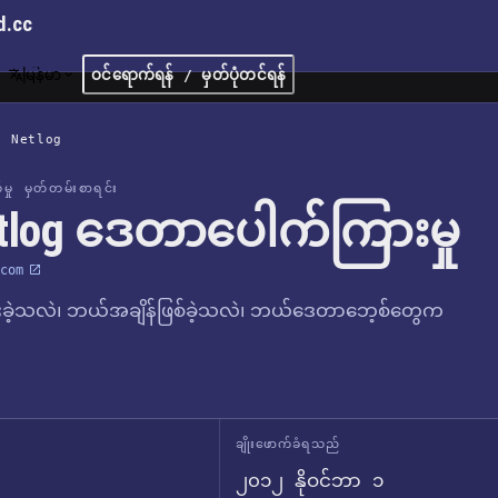
d.cc
မြန်မာ
ဝင်ရောက်ရန် / မှတ်ပုံတင်ရန်
/
Netlog
က်မှု မှတ်တမ်းစာရင်း
tlog ဒေတာပေါက်ကြားမှု
com
ခဲ့သလဲ၊ ဘယ်အချိန်ဖြစ်ခဲ့သလဲ၊ ဘယ်ဒေတာဘေ့စ်တွေက
ချိုးဖောက်ခံရသည်
၂၀၁၂ နိုဝင်ဘာ ၁