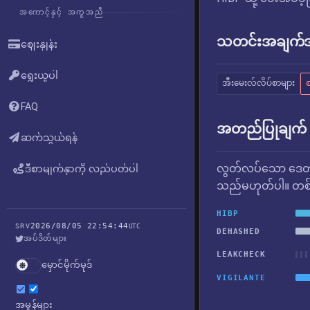
အကောင့်နှင့် အကူအညီ
သတင်းအချက်အလ
ဈေးနှုန်း
ရွေးယူပါ
အီးမေးလ်လိပ်စာများ
စ
FAQ
အတည်ပြုချက်
ဆက်သွယ်ရန်
လွတ်လပ်သော ဒေတာ
ဒီစာမျက်နှာကို လည်ပတ်ပါ
သည်မဟုတ်ပါ။ တစ်ခ
HIBP
2026/08/05 22:54:44
SRV
UTC
DEHASHED
အပ်ဒိတ်များ
LEAKCHECK
မှောင်မိုက်မုဒ်
VIGILANTE
အမှုန်များ