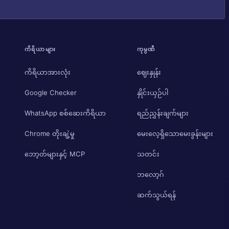
ကိရိယာများ
ကုမ္ပဏီ
ကိရိယာအားလုံး
ဈေးနှုန်း
Google Checker
နှိုင်းယှဉ်ပါ
WhatsApp စစ်ဆေးကိရိယာ
ရည်ညွှန်းချက်များ
Chrome တိုးချဲ့မှု
မေးလေ့ရှိသောမေးခွန်းများ
ဘော့တ်များနှင့် MCP
သတင်း
ဘလော့ဂ်
ဆက်သွယ်ရန်