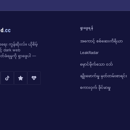
ရှာဖွေရန်
ed
.cc
အကောင့် စစ်ဆေးကိရိယာ
ေး ကွန်ဆိုးလ်။ ယိုစိမ့်
ှင့် dark web
LeakRadar
်ခံရမှုကို ရှာဖွေပါ —
မှောင်မိုက်သော ဝဘ်
ချိုးဖောက်မှု မှတ်တမ်းစာရင်း
စကားဝှက် ခိုင်မာမှု