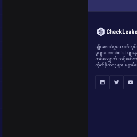
CheckLeak
ချိုးဖောက်မှုထောက်လှမ်းရ
မှုများ၊ combolist များန
တစ်လျှောက် သင့်ဖော်ထုတ
တိုက်ခိုက်သူများ မရှာမီ။