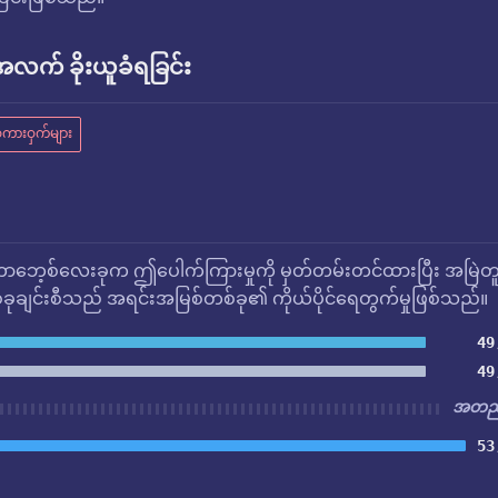
က် ခိုးယူခံရခြင်း
ကားဝှက်များ
ဘေ့စ်လေးခုက ဤပေါက်ကြားမှုကို မှတ်တမ်းတင်ထားပြီး အမြဲတ
ုချင်းစီသည် အရင်းအမြစ်တစ်ခု၏ ကိုယ်ပိုင်ရေတွက်မှုဖြစ်သည်။
49
49
အတည်
53