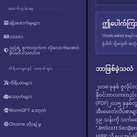
ထောက်လှမ်းရေး
ဤပေါက်ကြား
ချိုးဖောက်မှုများ
CheckLeaked စာရင်းသွ
သတင်း
နံပါတ် သို့မဟုတ် အသု
သင့်ရဲ့ စကားဝှက်က လုံလောက်အောင်
ခိုင်မာပါသလား။
ဘာဖြစ်ခဲ့သလဲ
ကိရိယာများနှင့် ဘော့တ်များ
ကိရိယာများ
၂၀၁၈ ခုနှစ် ဇူလိုင
နိုဝင်ဘာလကတည်းက ၎
ဘော့တ်များ
(PDF)၂၀၁၅ ခုနှစ်တ
WormGPT ဘော့တ်
အီးမေးလ်လိပ်စာများ
၄၉ သန်းကို သက်ရေ
Chrome တိုးချဲ့မှု
"
JimScott.Sec@pr
HIBP သို့ ပေးအပ်ခဲ