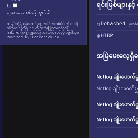
ရင်းမြစ်များနှင့
ချတ်ဘောက်စ်ကို ဝှက်ပါ
Dehashed
ကျွန်ုပ်တို့ရဲ့ ဝန်ဆောင်မှုရဲ့ တစ်စိတ်တစ်ပိုင်းကို ပေးဖို့
— မှတစ်ဆ
အတွက် သူတို့ရဲ့ api ကို အသုံးပြုတာကလွဲလို့
leakcheck.io နဲ့ ကျွန်ုပ်တို့ ဘာဆက်နွယ်မှုမှ မရှိပါဘူး။
HIBP
Powered by Leakcheck.io
အမြဲမေးလေ့ရှိသ
Netlog ချိုးဖောက်မ
Netlog ချိုးဖောက်မ
Netlog ချိုးဖောက်မ
Netlog ချိုးဖောက်မ