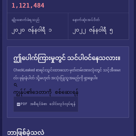
1,121,484
ချိုးဖောက်ခံရသည်
နောက်ဆုံးအပ်ဒိတ်
၂၀၂၀ ဇန်နဝါရီ ၁
၂၀၂၂ ဇန်နဝါရီ ၅
ဤပေါက်ကြားမှုတွင် သင်ပါဝင်နေသလား။
CheckLeaked စာရင်းသွင်းထားသော မှတ်တမ်းအားလုံးတွင် သင့်အီးမေး
လ်၊ ဖုန်းနံပါတ် သို့မဟုတ် အသုံးပြုသူအမည်ကို ရှာဖွေပါ။
ကျွန်ုပ်၏ဒေတာကို စစ်ဆေးရန်
PDF အစီရင်ခံစာ ဒေါင်းလုဒ်လုပ်ရန်
ဘာဖြစ်ခဲ့သလဲ