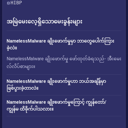
HIBP
အမြဲမေးလေ့ရှိသောမေးခွန်းများ
NamelessMalware ချိုးဖောက်မှုမှာ ဘာတွေပေါက်ကြား
ခဲ့လဲ။
NamelessMalware ချိုးဖောက်မှု ဖော်ထုတ်ခံရသည်- အီးမေး
လ်လိပ်စာများ။
NamelessMalware ချိုးဖောက်မှုဟာ ဘယ်အချိန်မှာ
ဖြစ်ပွားခဲ့တာလဲ။
NamelessMalware ချိုးဖောက်မှုကြောင့် ကျွန်တော်/
ကျွန်မ ထိခိုက်ပါသလား။