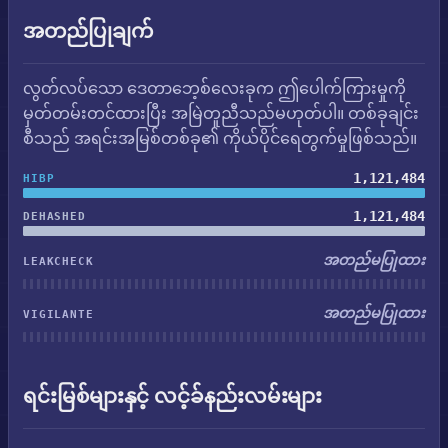
အတည်ပြုချက်
လွတ်လပ်သော ဒေတာဘေ့စ်လေးခုက ဤပေါက်ကြားမှုကို
မှတ်တမ်းတင်ထားပြီး အမြဲတူညီသည်မဟုတ်ပါ။ တစ်ခုချင်း
စီသည် အရင်းအမြစ်တစ်ခု၏ ကိုယ်ပိုင်ရေတွက်မှုဖြစ်သည်။
1,121,484
HIBP
1,121,484
DEHASHED
အတည်မပြုထား
LEAKCHECK
အတည်မပြုထား
VIGILANTE
ရင်းမြစ်များနှင့် လင့်ခ်နည်းလမ်းများ