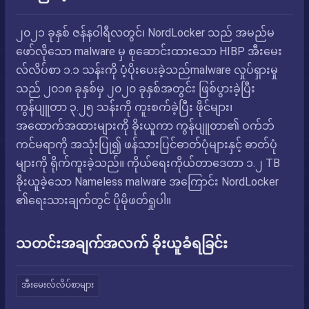
၂၀၂၁ ခုနှစ် ဇန်နဝါရီလတွင်၊ NordLocker သည် အမည်မ
ဖော်လိုသော malware မှ စုဆောင်းထားသော HIBP အီးမေး
လ်လိပ်စာ ၁.၁ သန်းကို ပံ့ပိုးပေးခဲ့သည်malware လှုပ်ရှားမှု
သည် ၂၀၁၈ ခုနှစ်မှ ၂၀၂၀ ခုနှစ်အတွင်း ဖြစ်ပွားခဲ့ပြီး
ကွန်ပျူတာ ၃.၂၅ သန်းကို ကူးစက်ခဲ့ပြီး ဖိုင်များ၊
အထောက်အထားများကို ခိုးယူကာ ကွန်ပျူတာ၏ ဝက်ဘ်
ကင်မရာကို အသုံးပြု၍ ဖန်သားပြင်ဓာတ်ပုံများနှင့် ဓာတ်ပုံ
များကို ရိုက်ကူးခဲ့သည်။ ကိုယ်ရေးကိုယ်တာဒေတာ ၁.၂ TB
ခိုးယူခဲ့သော Nameless malware အကြောင်း NordLocker
၏ရေးသားချက်တွင် ပိုမိုဖတ်ရှုပါ။
သတင်းအချက်အလက် ခိုးယူခံရခြင်း
အီးမေးလ်လိပ်စာများ