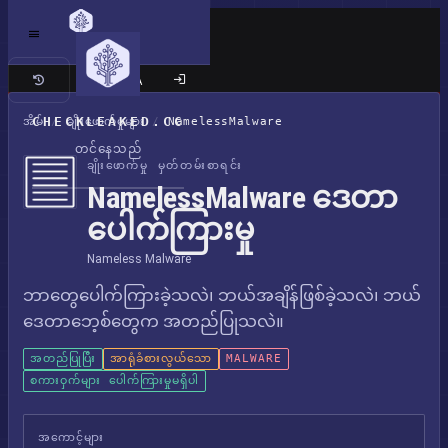
ကလက်စစ် ဆိုက်
CHECKLEAKED.CC
အိမ်
/
ချိုးဖောက်မှုများ
/
NamelessMalware
တင်နေသည်
ချိုးဖောက်မှု မှတ်တမ်းစာရင်း
NamelessMalware ဒေတာ
ပေါက်ကြားမှု
Nameless Malware
ဘာတွေပေါက်ကြားခဲ့သလဲ၊ ဘယ်အချိန်ဖြစ်ခဲ့သလဲ၊ ဘယ်
ဒေတာဘေ့စ်တွေက အတည်ပြုသလဲ။
အတည်ပြုပြီး
အာရုံခံစားလွယ်သော
MALWARE
စကားဝှက်များ ပေါက်ကြားမှုမရှိပါ
အကောင့်များ