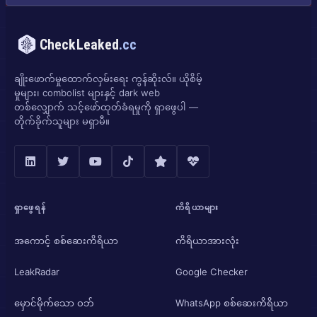
CheckLeaked
.cc
ချိုးဖောက်မှုထောက်လှမ်းရေး ကွန်ဆိုးလ်။ ယိုစိမ့်
မှုများ၊ combolist များနှင့် dark web
တစ်လျှောက် သင့်ဖော်ထုတ်ခံရမှုကို ရှာဖွေပါ —
တိုက်ခိုက်သူများ မရှာမီ။
ရှာဖွေရန်
ကိရိယာများ
အကောင့် စစ်ဆေးကိရိယာ
ကိရိယာအားလုံး
LeakRadar
Google Checker
မှောင်မိုက်သော ဝဘ်
WhatsApp စစ်ဆေးကိရိယာ