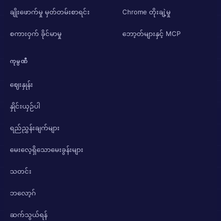
ချိုးဖောက်မှု မှတ်တမ်းစာရင်း
Chrome တိုးချဲ့မှု
စကားဝှက် ခိုင်မာမှု
ဘော့တ်များနှင့် MCP
ကုမ္ပဏီ
ဈေးနှုန်း
နှိုင်းယှဉ်ပါ
ရည်ညွှန်းချက်များ
မေးလေ့ရှိသောမေးခွန်းများ
သတင်း
ဘလော့ဂ်
ဆက်သွယ်ရန်