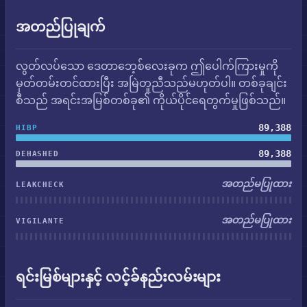
အတည်ပြုချက်
လွတ်လပ်သော ဒေတာဘေ့စ်လေးခုက ဤပေါက်ကြားမှုကို
မှတ်တမ်းတင်ထားပြီး အမြဲတူညီသည်မဟုတ်ပါ။ တစ်ခုချင်း
စီသည် အရင်းအမြစ်တစ်ခု၏ ကိုယ်ပိုင်ရေတွက်မှုဖြစ်သည်။
89,388
HIBP
89,388
DEHASHED
အတည်မပြုထား
LEAKCHECK
အတည်မပြုထား
VIGILANTE
ရင်းမြစ်များနှင့် လင့်ခ်နည်းလမ်းများ