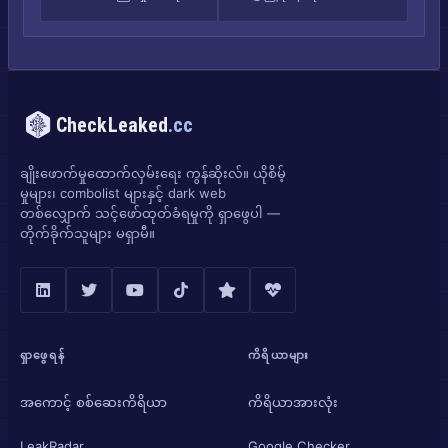
CheckLeaked
.cc
ချိုးဖောက်မှုထောက်လှမ်းရေး ကွန်ဆိုးလ်။ ယိုစိမ့်
မှုများ၊ combolist များနှင့် dark web
တစ်လျှောက် သင့်ဖော်ထုတ်ခံရမှုကို ရှာဖွေပါ —
တိုက်ခိုက်သူများ မရှာမီ။
ရှာဖွေရန်
ကိရိယာများ
အကောင့် စစ်ဆေးကိရိယာ
ကိရိယာအားလုံး
LeakRadar
Google Checker