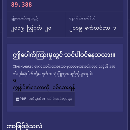
89,388
ချိုးဖောက်ခံရသည်
နောက်ဆုံးအပ်ဒိတ်
၂၀၁၉ ဩဂုတ် ၂၀
၂၀၁၉ စက်တင်ဘာ ၁
ဤပေါက်ကြားမှုတွင် သင်ပါဝင်နေသလား။
CheckLeaked စာရင်းသွင်းထားသော မှတ်တမ်းအားလုံးတွင် သင့်အီးမေး
လ်၊ ဖုန်းနံပါတ် သို့မဟုတ် အသုံးပြုသူအမည်ကို ရှာဖွေပါ။
ကျွန်ုပ်၏ဒေတာကို စစ်ဆေးရန်
PDF အစီရင်ခံစာ ဒေါင်းလုဒ်လုပ်ရန်
ဘာဖြစ်ခဲ့သလဲ