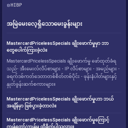
HIBP
အမြဲမေးလေ့ရှိသောမေးခွန်းများ
MastercardPricelessSpecials ချိုးဖောက်မှုမှာ ဘာ
တွေပေါက်ကြားခဲ့လဲ။
MastercardPricelessSpecials ချိုးဖောက်မှု ဖော်ထုတ်ခံရ
သည်- အီးမေးလ်လိပ်စာများ - IP လိပ်စာများ - အမည်များ -
ခရက်ဒစ်ကတ်ဒေတာတစ်စိတ်တစ်ပိုင်း - ဖုန်းနံပါတ်များနှင့်
နှုတ်ခွန်းဆက်စကားများ။
MastercardPricelessSpecials ချိုးဖောက်မှုဟာ ဘယ်
အချိန်မှာ ဖြစ်ပွားခဲ့တာလဲ။
MastercardPricelessSpecials ချိုးဖောက်မှုကြောင့်
ကျွန်တော်/ကျွန်မ ထိခိုက်ပါသလား။