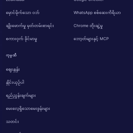
မှောင်မိုက်သော ဝဘ်
WhatsApp စစ်ဆေးကိရိယာ
ချိုးဖောက်မှု မှတ်တမ်းစာရင်း
Chrome တိုးချဲ့မှု
စကားဝှက် ခိုင်မာမှု
ဘော့တ်များနှင့် MCP
ကုမ္ပဏီ
ဈေးနှုန်း
နှိုင်းယှဉ်ပါ
ရည်ညွှန်းချက်များ
မေးလေ့ရှိသောမေးခွန်းများ
သတင်း