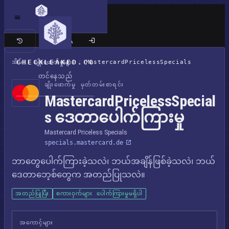
ကလက်စစ် ဆိုက်
CHECKLEAKED.CC
အိမ်
/
ချိုးဖောက်မှုများ
/
MastercardPricelessSpecials
တင်နေသည်
ချိုးဖောက်မှု မှတ်တမ်းစာရင်း
MastercardPricelessSpecial
s ဒေတာပေါက်ကြားမှု
Mastercard Priceless Specials
specials.mastercard.de
ဘာတွေပေါက်ကြားခဲ့သလဲ၊ ဘယ်အချိန်ဖြစ်ခဲ့သလဲ၊ ဘယ်
ဒေတာဘေ့စ်တွေက အတည်ပြုသလဲ။
အတည်ပြုပြီး
စကားဝှက်များ ပေါက်ကြားမှုမရှိပါ
အကောင့်များ