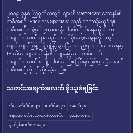
၂၀၁၉ ခုနှစ် ဩဂုတ်လတွင်၊ ဂျာမန် Mastercard ဘောနပ်စ်
အစီအစဉ် "Priceless Specials" သည် ဒေတာခိုးယူခံရ။
အစီအစဉ်အဖွဲ့ဝင် ၉၀,၀၀၀ နီးပါး၏ ကိုယ်ရေးကိုယ်တာ
အချက်အလက်များသည် နောက်ပိုင်းတွင် အွန်လိုင်းတွင်
ကျယ်ကျယ်ပြန့်ပြန့် ပျံ့နှံ့သွားပြီး အမည်များ၊ အီးမေးလ်နှင့်
IP လိပ်စာများ၊ ဖုန်းနံပါတ်များနှင့် ခရက်ဒစ်ကတ်
အချက်အလက်အချို့ ပါဝင်သည်။ ဖြစ်ရပ်ဖြစ်ပွားပြီးနောက်
အစီအစဉ်ကို ရပ်ဆိုင်းခဲ့သည်။
သတင်းအချက်အလက် ခိုးယူခံရခြင်း
အီးမေးလ်လိပ်စာများ
IP လိပ်စာများ
အမည်များ
ခရက်ဒစ်ကတ်ဒေတာတစ်စိတ်တစ်ပိုင်း
ဖုန်းနံပါတ်များ
နှုတ်ခွန်းဆက်စကားများ