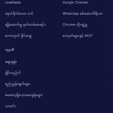
LeakRadar
Google Checker
မှောင်မိုက်သော ဝဘ်
WhatsApp စစ်ဆေးကိရိယာ
ချိုးဖောက်မှု မှတ်တမ်းစာရင်း
Chrome တိုးချဲ့မှု
စကားဝှက် ခိုင်မာမှု
ဘော့တ်များနှင့် MCP
ကုမ္ပဏီ
ဈေးနှုန်း
နှိုင်းယှဉ်ပါ
ရည်ညွှန်းချက်များ
မေးလေ့ရှိသောမေးခွန်းများ
သတင်း