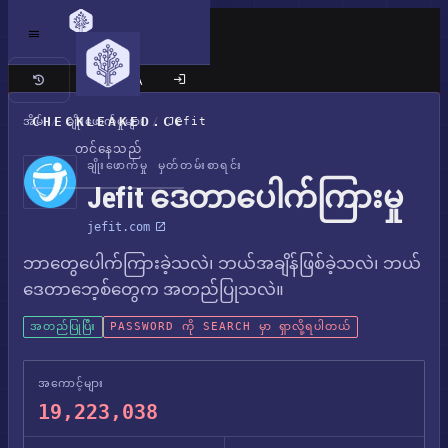
ကလက်စစ် ဆိုက်
CHECKLEAKED.CC
အိမ်
/
ချိုးဖောက်မှုများ
/
Jefit
တင်နေသည်
ချိုးဖောက်မှု မှတ်တမ်းစာရင်း
Jefit ဒေတာပေါက်ကြားမှု
jefit.com
ဘာတွေပေါက်ကြားခဲ့သလဲ၊ ဘယ်အချိန်ဖြစ်ခဲ့သလဲ၊ ဘယ်
ဒေတာဘေ့စ်တွေက အတည်ပြုသလဲ။
အတည်ပြုပြီး
PASSWORD ကို SEARCH မှာ ရှာလို့ရပါတယ်
အကောင့်များ
19,223,038