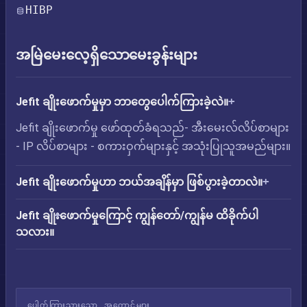
HIBP
အမြဲမေးလေ့ရှိသောမေးခွန်းများ
Jefit ချိုးဖောက်မှုမှာ ဘာတွေပေါက်ကြားခဲ့လဲ။
Jefit ချိုးဖောက်မှု ဖော်ထုတ်ခံရသည်- အီးမေးလ်လိပ်စာများ
- IP လိပ်စာများ - စကားဝှက်များနှင့် အသုံးပြုသူအမည်များ။
Jefit ချိုးဖောက်မှုဟာ ဘယ်အချိန်မှာ ဖြစ်ပွားခဲ့တာလဲ။
Jefit ချိုးဖောက်မှုကြောင့် ကျွန်တော်/ကျွန်မ ထိခိုက်ပါ
သလား။
ပေါက်ကြားသွားသော အကောင့်များ