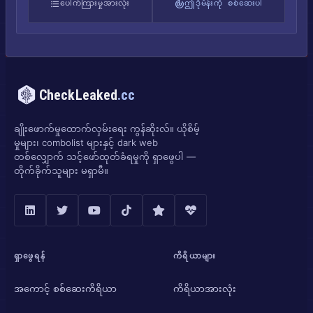
ပေါက်ကြားမှုအားလုံး
ဤဒိုမိန်းကို စစ်ဆေးပါ
CheckLeaked
.cc
ချိုးဖောက်မှုထောက်လှမ်းရေး ကွန်ဆိုးလ်။ ယိုစိမ့်
မှုများ၊ combolist များနှင့် dark web
တစ်လျှောက် သင့်ဖော်ထုတ်ခံရမှုကို ရှာဖွေပါ —
တိုက်ခိုက်သူများ မရှာမီ။
ရှာဖွေရန်
ကိရိယာများ
အကောင့် စစ်ဆေးကိရိယာ
ကိရိယာအားလုံး