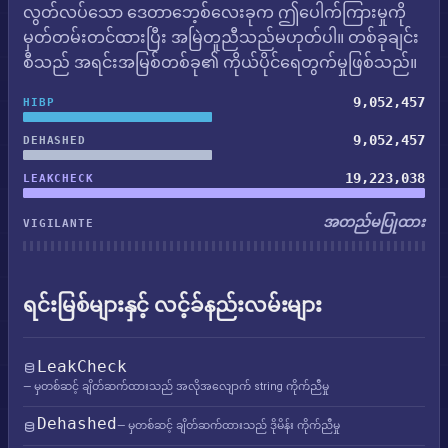
လွတ်လပ်သော ဒေတာဘေ့စ်လေးခုက ဤပေါက်ကြားမှုကို
မှတ်တမ်းတင်ထားပြီး အမြဲတူညီသည်မဟုတ်ပါ။ တစ်ခုချင်း
စီသည် အရင်းအမြစ်တစ်ခု၏ ကိုယ်ပိုင်ရေတွက်မှုဖြစ်သည်။
9,052,457
HIBP
9,052,457
DEHASHED
19,223,038
LEAKCHECK
အတည်မပြုထား
VIGILANTE
ရင်းမြစ်များနှင့် လင့်ခ်နည်းလမ်းများ
LeakCheck
— မှတစ်ဆင့် ချိတ်ဆက်ထားသည် အလိုအလျောက် string ကိုက်ညီမှု
Dehashed
— မှတစ်ဆင့် ချိတ်ဆက်ထားသည် ဒိုမိန်း ကိုက်ညီမှု