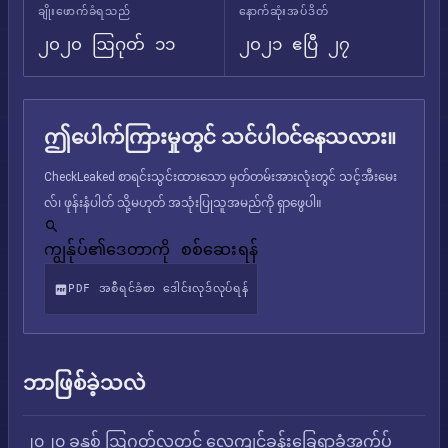
ချိုးဖောက်ခံရသည်
နောက်ဆုံးအပ်ဒိတ်
၂၀၂၀ ဩဂုတ် ၁၁
၂၀၂၁ ဧပြီ ၂၇
ဤပေါက်ကြားမှုတွင် သင်ပါဝင်နေသလား။
CheckLeaked စာရင်းသွင်းထားသော မှတ်တမ်းအားလုံးတွင် သင့်အီးမေး
လ်၊ ဖုန်းနံပါတ် သို့မဟုတ် အသုံးပြုသူအမည်ကို ရှာဖွေပါ။
ကျွန်ုပ်၏ဒေတာကို စစ်ဆေးရန်
PDF အစီရင်ခံစာ ဒေါင်းလုဒ်လုပ်ရန်
ဘာဖြစ်ခဲ့သလဲ
၂၀၂၀ ခုနှစ် ဩဂုတ်လတွင် လေ့ကျင့်ခန်းခြေရာခံအက်ပ်