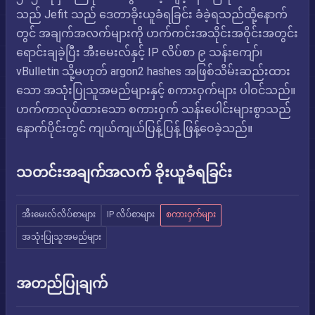
သည် Jefit သည် ဒေတာခိုးယူခံရခြင်း ခံခဲ့ရသည်ထို့နောက်
တွင် အချက်အလက်များကို ဟက်ကင်းအသိုင်းအဝိုင်းအတွင်း
ရောင်းချခဲ့ပြီး အီးမေးလ်နှင့် IP လိပ်စာ ၉ သန်းကျော်၊
vBulletin သို့မဟုတ် argon2 hashes အဖြစ်သိမ်းဆည်းထား
သော အသုံးပြုသူအမည်များနှင့် စကားဝှက်များ ပါဝင်သည်။
ဟက်ကာလုပ်ထားသော စကားဝှက် သန်းပေါင်းများစွာသည်
နောက်ပိုင်းတွင် ကျယ်ကျယ်ပြန့်ပြန့် ဖြန့်ဝေခဲ့သည်။
သတင်းအချက်အလက် ခိုးယူခံရခြင်း
အီးမေးလ်လိပ်စာများ
IP လိပ်စာများ
စကားဝှက်များ
အသုံးပြုသူအမည်များ
အတည်ပြုချက်