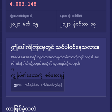
4,003,148
ချိုးဖောက်ခံရသည်
နောက်ဆုံးအပ်ဒိတ်
၂၀၂၁ မတ် ၁၅
၂၀၂၁ နိုဝင်ဘာ ၁၇
ဤပေါက်ကြားမှုတွင် သင်ပါဝင်နေသလား။
CheckLeaked စာရင်းသွင်းထားသော မှတ်တမ်းအားလုံးတွင် သင့်အီးမေး
လ်၊ ဖုန်းနံပါတ် သို့မဟုတ် အသုံးပြုသူအမည်ကို ရှာဖွေပါ။
ကျွန်ုပ်၏ဒေတာကို စစ်ဆေးရန်
PDF အစီရင်ခံစာ ဒေါင်းလုဒ်လုပ်ရန်
ဘာဖြစ်ခဲ့သလဲ