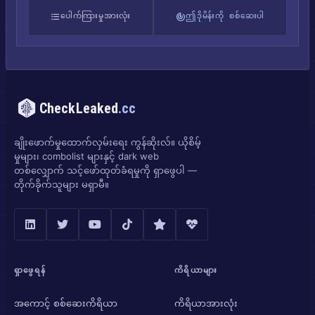
ပေါက်ကြားမှုအားလုံး
ဤဒိုမိန်းကို စစ်ဆေးပါ
CheckLeaked
.cc
ချိုးဖောက်မှုထောက်လှမ်းရေး ကွန်ဆိုးလ်။ ယိုစိမ့်
မှုများ၊ combolist များနှင့် dark web
တစ်လျှောက် သင့်ဖော်ထုတ်ခံရမှုကို ရှာဖွေပါ —
တိုက်ခိုက်သူများ မရှာမီ။
ရှာဖွေရန်
ကိရိယာများ
အကောင့် စစ်ဆေးကိရိယာ
ကိရိယာအားလုံး