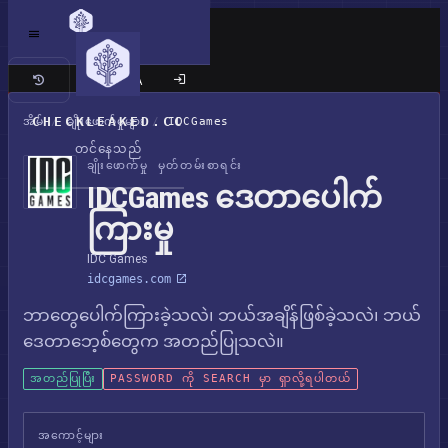
ကလက်စစ် ဆိုက်
CHECKLEAKED.CC
အိမ်
/
ချိုးဖောက်မှုများ
/
IDCGames
တင်နေသည်
ချိုးဖောက်မှု မှတ်တမ်းစာရင်း
IDCGames ဒေတာပေါက်
ကြားမှု
IDC Games
idcgames.com
ဘာတွေပေါက်ကြားခဲ့သလဲ၊ ဘယ်အချိန်ဖြစ်ခဲ့သလဲ၊ ဘယ်
ဒေတာဘေ့စ်တွေက အတည်ပြုသလဲ။
အတည်ပြုပြီး
PASSWORD ကို SEARCH မှာ ရှာလို့ရပါတယ်
အကောင့်များ