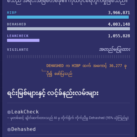
စီသည် အရင်းအမြစ်တစ်ခု၏ ကိုယ်ပိုင်ရေတွက်မှုဖြစ်သည်။
3,966,871
HIBP
4,003,148
DEHASHED
1,055,828
LEAKCHECK
အတည်မပြုထား
VIGILANTE
DEHASHED က HIBP ထက် အကောင့် 36,277 ခု
ပို၍ ဖော်ပြသည်
ရင်းမြစ်များနှင့် လင့်ခ်နည်းလမ်းများ
LeakCheck
— မှတစ်ဆင့် ချိတ်ဆက်ထားသည် AI မှ တိုက်ရိုက် ကိုက်ညီမှု Dehashed (95% ယုံကြည်မှု)
Dehashed