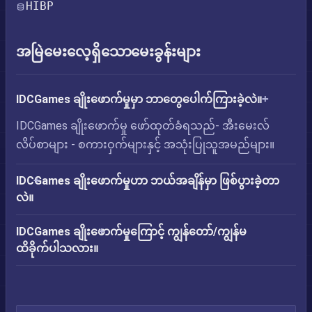
HIBP
အမြဲမေးလေ့ရှိသောမေးခွန်းများ
IDCGames ချိုးဖောက်မှုမှာ ဘာတွေပေါက်ကြားခဲ့လဲ။
IDCGames ချိုးဖောက်မှု ဖော်ထုတ်ခံရသည်- အီးမေးလ်
လိပ်စာများ - စကားဝှက်များနှင့် အသုံးပြုသူအမည်များ။
IDCGames ချိုးဖောက်မှုဟာ ဘယ်အချိန်မှာ ဖြစ်ပွားခဲ့တာ
လဲ။
IDCGames ချိုးဖောက်မှုကြောင့် ကျွန်တော်/ကျွန်မ
ထိခိုက်ပါသလား။