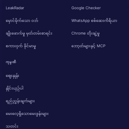
LeakRadar
Google Checker
မှောင်မိုက်သော ဝဘ်
WhatsApp စစ်ဆေးကိရိယာ
ချိုးဖောက်မှု မှတ်တမ်းစာရင်း
Chrome တိုးချဲ့မှု
စကားဝှက် ခိုင်မာမှု
ဘော့တ်များနှင့် MCP
ကုမ္ပဏီ
ဈေးနှုန်း
နှိုင်းယှဉ်ပါ
ရည်ညွှန်းချက်များ
မေးလေ့ရှိသောမေးခွန်းများ
သတင်း