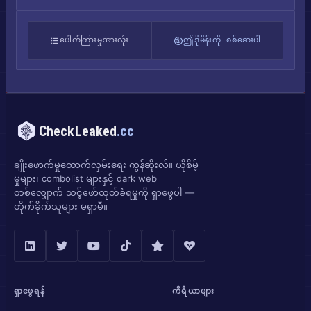
ပေါက်ကြားမှုအားလုံး
ဤဒိုမိန်းကို စစ်ဆေးပါ
CheckLeaked
.cc
ချိုးဖောက်မှုထောက်လှမ်းရေး ကွန်ဆိုးလ်။ ယိုစိမ့်
မှုများ၊ combolist များနှင့် dark web
တစ်လျှောက် သင့်ဖော်ထုတ်ခံရမှုကို ရှာဖွေပါ —
တိုက်ခိုက်သူများ မရှာမီ။
ရှာဖွေရန်
ကိရိယာများ