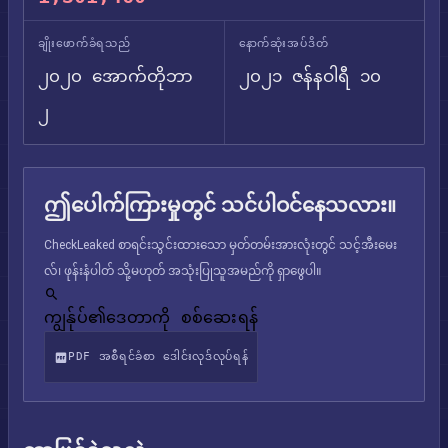
ချိုးဖောက်ခံရသည်
နောက်ဆုံးအပ်ဒိတ်
၂၀၂၀ အောက်တိုဘာ
၂၀၂၁ ဇန်နဝါရီ ၁၀
၂
ဤပေါက်ကြားမှုတွင် သင်ပါဝင်နေသလား။
CheckLeaked စာရင်းသွင်းထားသော မှတ်တမ်းအားလုံးတွင် သင့်အီးမေး
လ်၊ ဖုန်းနံပါတ် သို့မဟုတ် အသုံးပြုသူအမည်ကို ရှာဖွေပါ။
ကျွန်ုပ်၏ဒေတာကို စစ်ဆေးရန်
PDF အစီရင်ခံစာ ဒေါင်းလုဒ်လုပ်ရန်