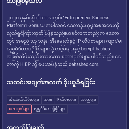
ဘာဖြစ်ခဲ့သလဲ
၂၀၂၀ ခုနှစ်၊ နိုဝင်ဘာလတွင်၊ "Entrepreneur Success
Platform"၊ GeniusU အပါအဝင် ဒေတာခိုးယူမှုအစုအဝေးကို
လူသိရှင်ကြားထုတ်ပြန်ခဲ့သည်။ယခင်လကတည်းက ဒေတာ
တွင် အမည် ၁.၃ သန်း၊ အီးမေးလ်နှင့် IP လိပ်စာများ၊ ကျား/မ၊
လူမှုမီဒီယာပရိုဖိုင်များသို့ လင့်ခ်များနှင့် bcrypt hashes
အဖြစ်သိမ်းဆည်းထားသော စကားဝှက်များ ပါဝင်သည်။ ဒေ
တာကို HIBP သို့ ပေးအပ်ခဲ့သည် dehashed.com.
သတင်းအချက်အလက် ခိုးယူခံရခြင်း
အီးမေးလ်လိပ်စာများ
ကျား၊
IP လိပ်စာများ
အမည်များ
စကားဝှက်များ
လူမှုမီဒီယာပရိုဖိုင်များ
အတည်ပြုချက်