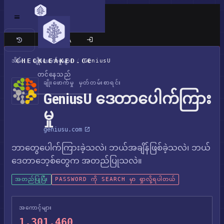
ကလက်စစ် ဆိုက်
CHECKLEAKED.CC
အိမ်
/
ချိုးဖောက်မှုများ
/
GeniusU
တင်နေသည်
ချိုးဖောက်မှု မှတ်တမ်းစာရင်း
GeniusU ဒေတာပေါက်ကြား
မှု
geniusu.com
ဘာတွေပေါက်ကြားခဲ့သလဲ၊ ဘယ်အချိန်ဖြစ်ခဲ့သလဲ၊ ဘယ်
ဒေတာဘေ့စ်တွေက အတည်ပြုသလဲ။
အတည်ပြုပြီး
PASSWORD ကို SEARCH မှာ ရှာလို့ရပါတယ်
အကောင့်များ
1,301,460