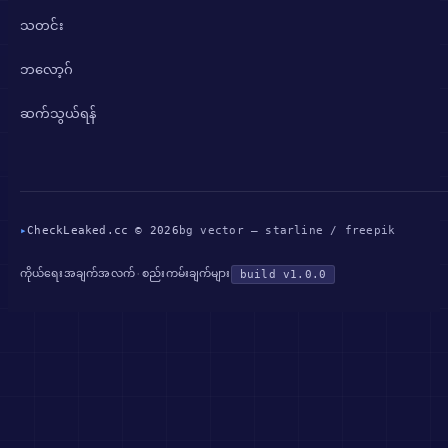
သတင်း
ဘလော့ဂ်
ဆက်သွယ်ရန်
▸
CheckLeaked.cc © 2026
bg vector — starline / freepik
ကိုယ်ရေးအချက်အလက်
စည်းကမ်းချက်များ
·
build v1.0.0