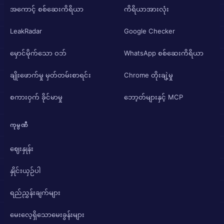
အကောင့် စစ်ဆေးကိရိယာ
ကိရိယာအားလုံး
LeakRadar
Google Checker
မှောင်မိုက်သော ဝဘ်
WhatsApp စစ်ဆေးကိရိယာ
ချိုးဖောက်မှု မှတ်တမ်းစာရင်း
Chrome တိုးချဲ့မှု
စကားဝှက် ခိုင်မာမှု
ဘော့တ်များနှင့် MCP
ကုမ္ပဏီ
ဈေးနှုန်း
နှိုင်းယှဉ်ပါ
ရည်ညွှန်းချက်များ
မေးလေ့ရှိသောမေးခွန်းများ