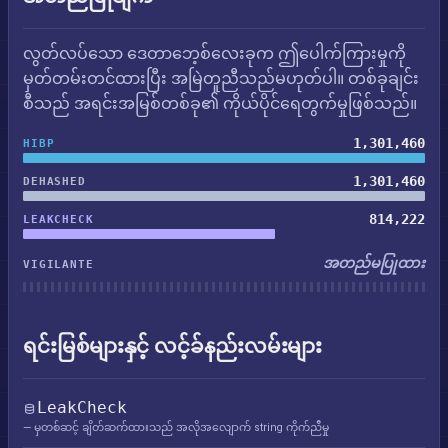
လွတ်လပ်သော ဒေတာဘေ့စ်လေးခုက ဤပေါက်ကြားမှုကို
မှတ်တမ်းတင်ထားပြီး အမြဲတူညီသည်မဟုတ်ပါ။ တစ်ခုချင်း
စီသည် အရင်းအမြစ်တစ်ခု၏ ကိုယ်ပိုင်ရေတွက်မှုဖြစ်သည်။
1,301,460
HIBP
1,301,460
DEHASHED
814,222
LEAKCHECK
အတည်မပြုထား
VIGILANTE
ရင်းမြစ်များနှင့် လင့်ခ်နည်းလမ်းများ
LeakCheck
— မှတစ်ဆင့် ချိတ်ဆက်ထားသည် အလိုအလျောက် string ကိုက်ညီမှု