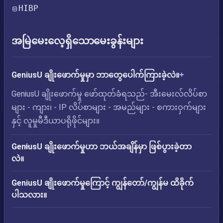
HIBP
အမြဲမေးလေ့ရှိသောမေးခွန်းများ
GeniusU ချိုးဖောက်မှုမှာ ဘာတွေပေါက်ကြားခဲ့လဲ။
GeniusU ချိုးဖောက်မှု ဖော်ထုတ်ခံရသည်- အီးမေးလ်လိပ်စာ
များ - ကျား၊ - IP လိပ်စာများ - အမည်များ - စကားဝှက်များ
နှင့် လူမှုမီဒီယာပရိုဖိုင်များ။
GeniusU ချိုးဖောက်မှုဟာ ဘယ်အချိန်မှာ ဖြစ်ပွားခဲ့တာ
လဲ။
GeniusU ချိုးဖောက်မှုကြောင့် ကျွန်တော်/ကျွန်မ ထိခိုက်
ပါသလား။