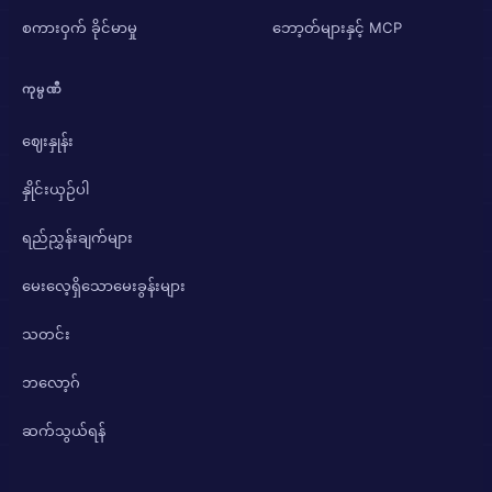
စကားဝှက် ခိုင်မာမှု
ဘော့တ်များနှင့် MCP
ကုမ္ပဏီ
ဈေးနှုန်း
နှိုင်းယှဉ်ပါ
ရည်ညွှန်းချက်များ
မေးလေ့ရှိသောမေးခွန်းများ
သတင်း
ဘလော့ဂ်
ဆက်သွယ်ရန်