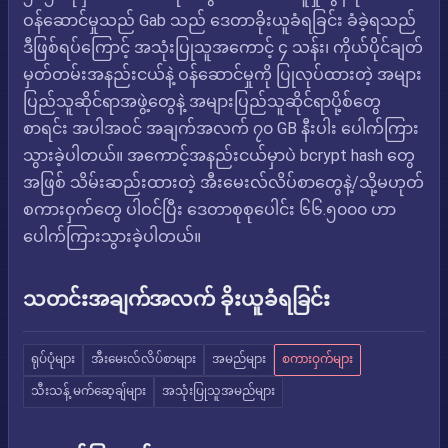
ဝန်ဆောင်မှုသည် Gab သည် ဒေတာခိုးယူခံရခြင်း ခံခဲ့ရသည်
ဒီဖြစ်ရပ်ကြောင့် အသုံးပြုသူအကောင့် ၄ သန်း၊ ကိုယ်ပိုင်ချတ်
မှတ်တမ်းအနည်းငယ်နဲ့ ဝန်ဆောင်မှုကို ပြုလုပ်ထားတဲ့ အများ
ပြည်သူဆိုင်ရာအဖွဲ့တွေနဲ့ အများပြည်သူဆိုင်ရာပို့စ်တွေ
စာရင်း အပါအဝင် အချက်အလက် ၇၀ GB နီးပါး ပေါက်ကြား
သွားခဲ့ပါတယ်။ အကောင့်အနည်းငယ်မှာပဲ bcrypt hash တွေ
အဖြစ် သိမ်းဆည်းထားတဲ့ အီးမေးလ်လိပ်စာတွေနဲ့/သို့မဟုတ်
စကားဝှက်တွေ ပါဝင်ပြီး ဒေတာစုစုပေါင်း ၆၆.၅၀၀၀ ဟာ
ပေါက်ကြားသွားခဲ့ပါတယ်။
သတင်းအချက်အလက် ခိုးယူခံရခြင်း
ရုပ်ပုံများ
အီးမေးလ်လိပ်စာများ
အမည်များ
စကားဝှက်များ
သီးသန့် မက်ဆေ့ချ်များ
အသုံးပြုသူအမည်များ