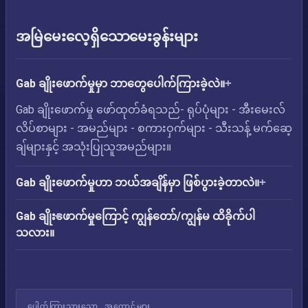
အမြဲမေးလေ့ရှိသောမေးခွန်းများ
Gab ချိုးဖောက်မှုမှာ ဘာတွေပေါက်ကြားခဲ့လဲ။
Gab ချိုးဖောက်မှု ဖော်ထုတ်ခံရသည်- ရုပ်ပုံများ - အီးမေးလ်
လိပ်စာများ - အမည်များ - စကားဝှက်များ - သီးသန့် မက်ဆေ့
ချ်များနှင့် အသုံးပြုသူအမည်များ။
Gab ချိုးဖောက်မှုဟာ ဘယ်အချိန်မှာ ဖြစ်ပွားခဲ့တာလဲ။
Gab ချိုးဖောက်မှုကြောင့် ကျွန်တော်/ကျွန်မ ထိခိုက်ပါ
သလား။
ပေါက်ကြားသွားသော အကောင့်များ