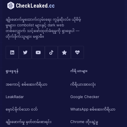
CheckLeaked
.cc
ချိုးဖောက်မှုထောက်လှမ်းရေး ကွန်ဆိုးလ်။ ယိုစိမ့်
မှုများ၊ combolist များနှင့် dark web
တစ်လျှောက် သင့်ဖော်ထုတ်ခံရမှုကို ရှာဖွေပါ —
တိုက်ခိုက်သူများ မရှာမီ။
ရှာဖွေရန်
ကိရိယာများ
အကောင့် စစ်ဆေးကိရိယာ
ကိရိယာအားလုံး
LeakRadar
Google Checker
မှောင်မိုက်သော ဝဘ်
WhatsApp စစ်ဆေးကိရိယာ
ချိုးဖောက်မှု မှတ်တမ်းစာရင်း
Chrome တိုးချဲ့မှု