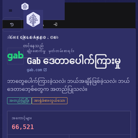
ကလက်စစ် ဆိုက်
CHECKLEAKED.CC
အိမ်
/
ချိုးဖောက်မှုများ
/
Gab
တင်နေသည်
ချိုးဖောက်မှု မှတ်တမ်းစာရင်း
Gab ဒေတာပေါက်ကြားမှု
gab.com
ဘာတွေပေါက်ကြားခဲ့သလဲ၊ ဘယ်အချိန်ဖြစ်ခဲ့သလဲ၊ ဘယ်
ဒေတာဘေ့စ်တွေက အတည်ပြုသလဲ။
အတည်ပြုပြီး
အာရုံခံစားလွယ်သော
အကောင့်များ
66,521