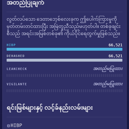
အတည်ပြုချက်
လွတ်လပ်သော ဒေတာဘေ့စ်လေးခုက ဤပေါက်ကြားမှုကို
မှတ်တမ်းတင်ထားပြီး အမြဲတူညီသည်မဟုတ်ပါ။ တစ်ခုချင်း
စီသည် အရင်းအမြစ်တစ်ခု၏ ကိုယ်ပိုင်ရေတွက်မှုဖြစ်သည်။
66,521
HIBP
66,521
DEHASHED
အတည်မပြုထား
LEAKCHECK
အတည်မပြုထား
VIGILANTE
ရင်းမြစ်များနှင့် လင့်ခ်နည်းလမ်းများ
HIBP