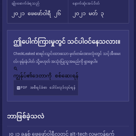
ချိုးဖောက်ခံရသည်
နောက်ဆုံးအပ်ဒိတ်
၂၀၂၁ ဖေဖော်ဝါရီ ၂၆
၂၀၂၁ မတ် ၃
ဤပေါက်ကြားမှုတွင် သင်ပါဝင်နေသလား။
CheckLeaked စာရင်းသွင်းထားသော မှတ်တမ်းအားလုံးတွင် သင့်အီးမေး
လ်၊ ဖုန်းနံပါတ် သို့မဟုတ် အသုံးပြုသူအမည်ကို ရှာဖွေပါ။
ကျွန်ုပ်၏ဒေတာကို စစ်ဆေးရန်
PDF အစီရင်ခံစာ ဒေါင်းလုဒ်လုပ်ရန်
ဘာဖြစ်ခဲ့သလဲ
၂၀၂၁ ခုနှစ် ဖေဖော်ဝါရီလတွင် alt-tech လူမှုကွန်ရက်