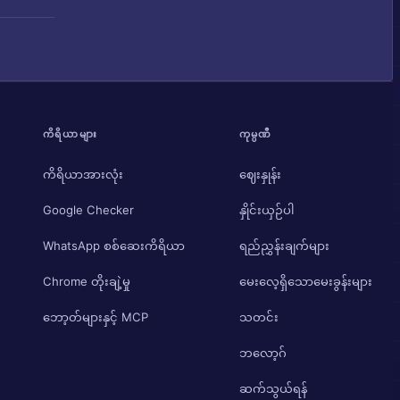
ကိရိယာများ
ကုမ္ပဏီ
ကိရိယာအားလုံး
ဈေးနှုန်း
Google Checker
နှိုင်းယှဉ်ပါ
WhatsApp စစ်ဆေးကိရိယာ
ရည်ညွှန်းချက်များ
Chrome တိုးချဲ့မှု
မေးလေ့ရှိသောမေးခွန်းများ
ဘော့တ်များနှင့် MCP
သတင်း
ဘလော့ဂ်
ဆက်သွယ်ရန်