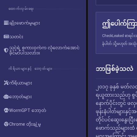
ထောက်လှမ်းရေး
ဤပေါက်ကြား
ချိုးဖောက်မှုများ
CheckLeaked စာရင်းသွ
သတင်း
နံပါတ် သို့မဟုတ် အသု
သင့်ရဲ့ စကားဝှက်က လုံလောက်အောင်
ခိုင်မာပါသလား။
ဘာဖြစ်ခဲ့သလဲ
ကိရိယာများနှင့် ဘော့တ်များ
ကိရိယာများ
၂၀၁၇ ခုနှစ် မတ်လတ
ရယူထားသည်ဟု စွပ်စ
ဘော့တ်များ
နောက်ပိုင်းတွင် ဖလ
WormGPT ဘော့တ်
ဖုန်းနံပါတ်များနှင
တိုင်ပင်ဆွေးနွေးပြ
Chrome တိုးချဲ့မှု
ဖောက်သည်များထံ ပေ
များအကြောင်း အမျာ