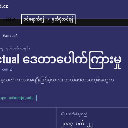
d.cc
မြန်မာ
ဝင်ရောက်ရန် / မှတ်ပုံတင်ရန်
/
Factual
က်မှု မှတ်တမ်းစာရင်း
ctual ဒေတာပေါက်ကြားမှု
.com
ခဲ့သလဲ၊ ဘယ်အချိန်ဖြစ်ခဲ့သလဲ၊ ဘယ်ဒေတာဘေ့စ်တွေက
များ ပေါက်ကြားမှုမရှိပါ
ချိုးဖောက်ခံရသည်
၂၀၁၇ မတ် ၂၂