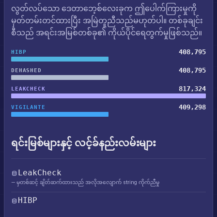
လွတ်လပ်သော ဒေတာဘေ့စ်လေးခုက ဤပေါက်ကြားမှုကို
မှတ်တမ်းတင်ထားပြီး အမြဲတူညီသည်မဟုတ်ပါ။ တစ်ခုချင်း
စီသည် အရင်းအမြစ်တစ်ခု၏ ကိုယ်ပိုင်ရေတွက်မှုဖြစ်သည်။
408,795
HIBP
408,795
DEHASHED
817,324
LEAKCHECK
409,298
VIGILANTE
ရင်းမြစ်များနှင့် လင့်ခ်နည်းလမ်းများ
LeakCheck
— မှတစ်ဆင့် ချိတ်ဆက်ထားသည် အလိုအလျောက် string ကိုက်ညီမှု
HIBP