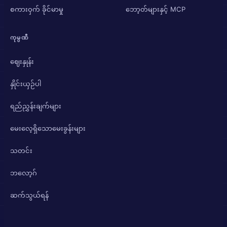
စကားဝှက် ခိုင်မာမှု
ဘော့တ်များနှင့် MCP
ကုမ္ပဏီ
ဈေးနှုန်း
နှိုင်းယှဉ်ပါ
ရည်ညွှန်းချက်များ
မေးလေ့ရှိသောမေးခွန်းများ
သတင်း
ဘလော့ဂ်
ဆက်သွယ်ရန်