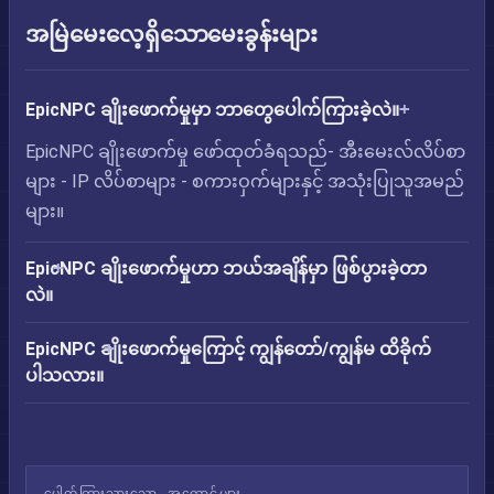
အမြဲမေးလေ့ရှိသောမေးခွန်းများ
EpicNPC ချိုးဖောက်မှုမှာ ဘာတွေပေါက်ကြားခဲ့လဲ။
EpicNPC ချိုးဖောက်မှု ဖော်ထုတ်ခံရသည်- အီးမေးလ်လိပ်စာ
များ - IP လိပ်စာများ - စကားဝှက်များနှင့် အသုံးပြုသူအမည်
များ။
EpicNPC ချိုးဖောက်မှုဟာ ဘယ်အချိန်မှာ ဖြစ်ပွားခဲ့တာ
လဲ။
EpicNPC ချိုးဖောက်မှုကြောင့် ကျွန်တော်/ကျွန်မ ထိခိုက်
ပါသလား။
ပေါက်ကြားသွားသော အကောင့်များ