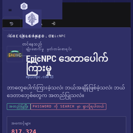
ကလက်စစ် ဆိုက်
CHECKLEAKED.CC
အိမ်
/
ချိုးဖောက်မှုများ
/
EpicNPC
တင်နေသည်
ချိုးဖောက်မှု မှတ်တမ်းစာရင်း
EpicNPC ဒေတာပေါက်
ကြားမှု
epicnpc.com
ဘာတွေပေါက်ကြားခဲ့သလဲ၊ ဘယ်အချိန်ဖြစ်ခဲ့သလဲ၊ ဘယ်
ဒေတာဘေ့စ်တွေက အတည်ပြုသလဲ။
အတည်ပြုပြီး
PASSWORD ကို SEARCH မှာ ရှာလို့ရပါတယ်
အကောင့်များ
817,324