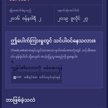
ချိုးဖောက်ခံရသည်
နောက်ဆုံးအပ်ဒိတ်
၂၀၁၆ ဇန်နဝါရီ ၂
၂၀၁၉ ဇူလိုင် ၂၇
ဤပေါက်ကြားမှုတွင် သင်ပါဝင်နေသလား။
CheckLeaked စာရင်းသွင်းထားသော မှတ်တမ်းအားလုံးတွင် သင့်အီးမေး
လ်၊ ဖုန်းနံပါတ် သို့မဟုတ် အသုံးပြုသူအမည်ကို ရှာဖွေပါ။
ကျွန်ုပ်၏ဒေတာကို စစ်ဆေးရန်
PDF အစီရင်ခံစာ ဒေါင်းလုဒ်လုပ်ရန်
ဘာဖြစ်ခဲ့သလဲ