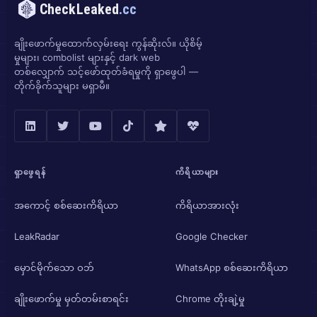
CheckLeaked
.cc
ချိုးဖောက်မှုထောက်လှမ်းရေး ကွန်ဆိုးလ်။ ယိုစိမ့်
မှုများ၊ combolist များနှင့် dark web
တစ်လျှောက် သင့်ဖော်ထုတ်ခံရမှုကို ရှာဖွေပါ —
တိုက်ခိုက်သူများ မရှာမီ။
ရှာဖွေရန်
ကိရိယာများ
အကောင့် စစ်ဆေးကိရိယာ
ကိရိယာအားလုံး
LeakRadar
Google Checker
မှောင်မိုက်သော ဝဘ်
WhatsApp စစ်ဆေးကိရိယာ
ချိုးဖောက်မှု မှတ်တမ်းစာရင်း
Chrome တိုးချဲ့မှု