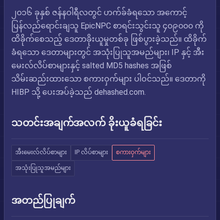
၂၀၁၆ ခုနှစ် ဇန်နဝါရီလတွင် ဟက်ခ်ခံရသော အကောင့်
ပြန်လည်ရောင်းချသူ EpicNPC စာရင်းသွင်းသူ ၄၀၉၀၀၀ ကို
ထိခိုက်စေသည့် ဒေတာခိုးယူမှုတစ်ခု ဖြစ်ပွားခဲ့သည်။ ထိခိုက်
ခံရသော ဒေတာများတွင် အသုံးပြုသူအမည်များ၊ IP နှင့် အီး
မေးလ်လိပ်စာများနှင့် salted MD5 hashes အဖြစ်
သိမ်းဆည်းထားသော စကားဝှက်များ ပါဝင်သည်။ ဒေတာကို
HIBP သို့ ပေးအပ်ခဲ့သည် dehashed.com.
သတင်းအချက်အလက် ခိုးယူခံရခြင်း
အီးမေးလ်လိပ်စာများ
IP လိပ်စာများ
စကားဝှက်များ
အသုံးပြုသူအမည်များ
အတည်ပြုချက်