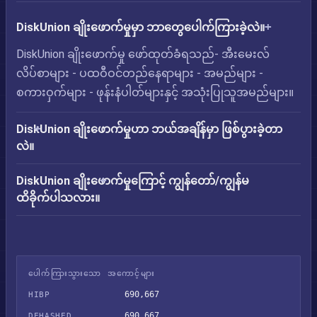
DiskUnion ချိုးဖောက်မှုမှာ ဘာတွေပေါက်ကြားခဲ့လဲ။
DiskUnion ချိုးဖောက်မှု ဖော်ထုတ်ခံရသည်- အီးမေးလ်
လိပ်စာများ - ပထဝီဝင်တည်နေရာများ - အမည်များ -
စကားဝှက်များ - ဖုန်းနံပါတ်များနှင့် အသုံးပြုသူအမည်များ။
DiskUnion ချိုးဖောက်မှုဟာ ဘယ်အချိန်မှာ ဖြစ်ပွားခဲ့တာ
လဲ။
DiskUnion ချိုးဖောက်မှုကြောင့် ကျွန်တော်/ကျွန်မ
ထိခိုက်ပါသလား။
ပေါက်ကြားသွားသော အကောင့်များ
690,667
HIBP
690,667
DEHASHED