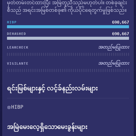
မှတ်တမ်းတင်ထားပြီး အမြဲတူညီသည်မဟုတ်ပါ။ တစ်ခုချင်း
စီသည် အရင်းအမြစ်တစ်ခု၏ ကိုယ်ပိုင်ရေတွက်မှုဖြစ်သည်။
690,667
HIBP
690,667
DEHASHED
အတည်မပြုထား
LEAKCHECK
အတည်မပြုထား
VIGILANTE
ရင်းမြစ်များနှင့် လင့်ခ်နည်းလမ်းများ
HIBP
အမြဲမေးလေ့ရှိသောမေးခွန်းများ