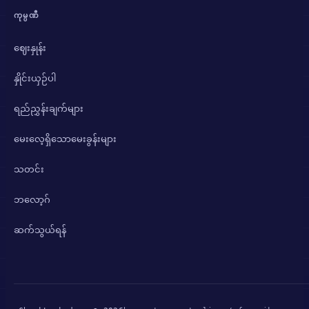
ကုမ္ပဏီ
ဈေးနှုန်း
နှိုင်းယှဉ်ပါ
ရည်ညွှန်းချက်များ
မေးလေ့ရှိသောမေးခွန်းများ
သတင်း
ဘလော့ဂ်
ဆက်သွယ်ရန်