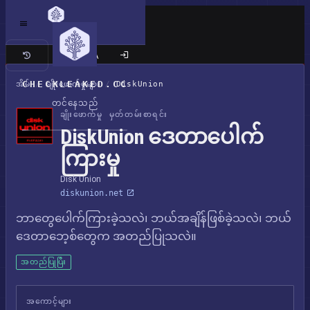
ကလက်စစ် ဆိုက်
CHECKLEAKED.CC
အိမ်
/
ချိုးဖောက်မှုများ
/
DiskUnion
တင်နေသည်
ချိုးဖောက်မှု မှတ်တမ်းစာရင်း
DiskUnion ဒေတာပေါက်
ကြားမှု
Disk Union
diskunion.net
ဘာတွေပေါက်ကြားခဲ့သလဲ၊ ဘယ်အချိန်ဖြစ်ခဲ့သလဲ၊ ဘယ်
ဒေတာဘေ့စ်တွေက အတည်ပြုသလဲ။
အတည်ပြုပြီး
အကောင့်များ