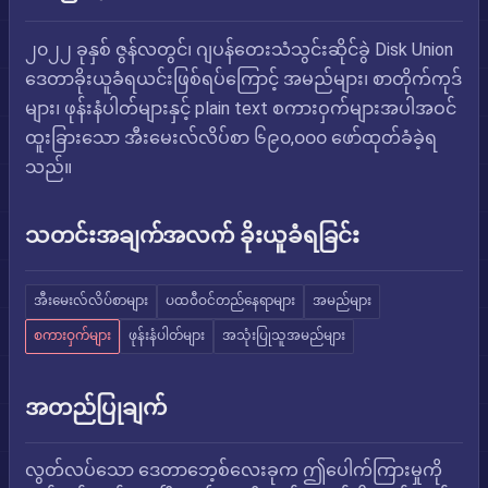
၂၀၂၂ ခုနှစ် ဇွန်လတွင်၊ ဂျပန်တေးသံသွင်းဆိုင်ခွဲ Disk Union
ဒေတာခိုးယူခံရယင်းဖြစ်ရပ်ကြောင့် အမည်များ၊ စာတိုက်ကုဒ်
များ၊ ဖုန်းနံပါတ်များနှင့် plain text စကားဝှက်များအပါအဝင်
ထူးခြားသော အီးမေးလ်လိပ်စာ ၆၉၀,၀၀၀ ဖော်ထုတ်ခံခဲ့ရ
သည်။
သတင်းအချက်အလက် ခိုးယူခံရခြင်း
အီးမေးလ်လိပ်စာများ
ပထဝီဝင်တည်နေရာများ
အမည်များ
စကားဝှက်များ
ဖုန်းနံပါတ်များ
အသုံးပြုသူအမည်များ
အတည်ပြုချက်
လွတ်လပ်သော ဒေတာဘေ့စ်လေးခုက ဤပေါက်ကြားမှုကို