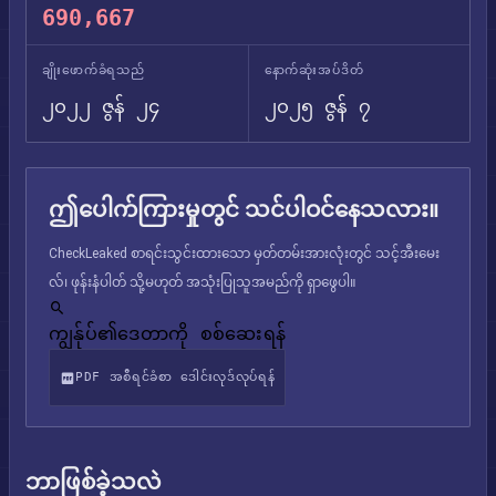
690,667
ချိုးဖောက်ခံရသည်
နောက်ဆုံးအပ်ဒိတ်
၂၀၂၂ ဇွန် ၂၄
၂၀၂၅ ဇွန် ၇
ဤပေါက်ကြားမှုတွင် သင်ပါဝင်နေသလား။
CheckLeaked စာရင်းသွင်းထားသော မှတ်တမ်းအားလုံးတွင် သင့်အီးမေး
လ်၊ ဖုန်းနံပါတ် သို့မဟုတ် အသုံးပြုသူအမည်ကို ရှာဖွေပါ။
ကျွန်ုပ်၏ဒေတာကို စစ်ဆေးရန်
PDF အစီရင်ခံစာ ဒေါင်းလုဒ်လုပ်ရန်
ဘာဖြစ်ခဲ့သလဲ