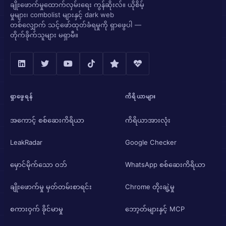
ချိုးဖောက်မှုထောက်လှမ်းရေး ကွန်ဆိုးလ်။ ယိုစိမ့်
မှုများ၊ combolist များနှင့် dark web
တစ်လျှောက် သင့်ဖော်ထုတ်ခံရမှုကို ရှာဖွေပါ —
တိုက်ခိုက်သူများ မရှာမီ။
ရှာဖွေရန်
ကိရိယာများ
အကောင့် စစ်ဆေးကိရိယာ
ကိရိယာအားလုံး
LeakRadar
Google Checker
မှောင်မိုက်သော ဝဘ်
WhatsApp စစ်ဆေးကိရိယာ
ချိုးဖောက်မှု မှတ်တမ်းစာရင်း
Chrome တိုးချဲ့မှု
စကားဝှက် ခိုင်မာမှု
ဘော့တ်များနှင့် MCP