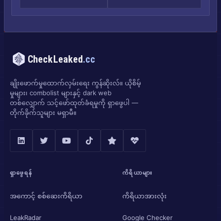
CheckLeaked
.cc
ချိုးဖောက်မှုထောက်လှမ်းရေး ကွန်ဆိုးလ်။ ယိုစိမ့်
မှုများ၊ combolist များနှင့် dark web
တစ်လျှောက် သင့်ဖော်ထုတ်ခံရမှုကို ရှာဖွေပါ —
တိုက်ခိုက်သူများ မရှာမီ။
ရှာဖွေရန်
ကိရိယာများ
အကောင့် စစ်ဆေးကိရိယာ
ကိရိယာအားလုံး
LeakRadar
Google Checker