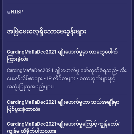
HIBP
အမြဲမေးလေ့ရှိသောမေးခွန်းများ
CardingMafiaDec2021 ချိုးဖောက်မှုမှာ ဘာတွေပေါက်
ကြားခဲ့လဲ။
CardingMafiaDec2021 ချိုးဖောက်မှု ဖော်ထုတ်ခံရသည်- အီး
မေးလ်လိပ်စာများ - IP လိပ်စာများ - စကားဝှက်များနှင့်
အသုံးပြုသူအမည်များ။
CardingMafiaDec2021 ချိုးဖောက်မှုဟာ ဘယ်အချိန်မှာ
ဖြစ်ပွားခဲ့တာလဲ။
CardingMafiaDec2021 ချိုးဖောက်မှုကြောင့် ကျွန်တော်/
ကျွန်မ ထိခိုက်ပါသလား။