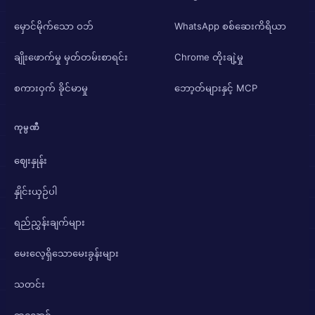
မှောင်မိုက်သော ဝဘ်
WhatsApp စစ်ဆေးကိရိယာ
ချိုးဖောက်မှု မှတ်တမ်းစာရင်း
Chrome တိုးချဲ့မှု
စကားဝှက် ခိုင်မာမှု
ဘော့တ်များနှင့် MCP
ကုမ္ပဏီ
ဈေးနှုန်း
နှိုင်းယှဉ်ပါ
ရည်ညွှန်းချက်များ
မေးလေ့ရှိသောမေးခွန်းများ
သတင်း
ဘလော့ဂ်