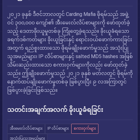
၂၀၂၁ ခုနှစ် ဒီဇင်ဘာလတွင် Carding Mafia ဖိုရမ်သည် အဖွဲ့
ဝင် ၃၀၀,၀၀၀ ကျော်၏ အီးမေးလ်လိပ်စာများကို ဖော်ထုတ်ခဲ့
သည့် ဒေတာခိုးယူမှုတစ်ခု ကြုံတွေ့ခဲ့ရသည်။ ခိုးယူခံရသော
ခရက်ဒစ်ကတ်များ ခိုးယူခြင်းနှင့် ရောင်းဝယ်ဖောက်ကားခြင်း
အတွက် ရည်စူးထားသော ဖိုရမ်ချိုးဖောက်မှုသည် အသုံးပြု
သူအမည်များ၊ IP လိပ်စာများနှင့် salted MD5 hashes အဖြစ်
သိမ်းဆည်းထားသော စကားဝှက်များကိုလည်း ဖော်ထုတ်ခဲ့
သည်။ ဤချိုးဖောက်မှုသည် ၂၀၂၁ ခုနှစ် မတ်လတွင် ဖိုရမ်ကို
နောက်ထပ်ချိုးဖောက်မှုတစ်ခု ဖြစ်ပွားပြီး ၉ လအကြာတွင်
ဖြစ်ပွားခဲ့ခြင်းဖြစ်သည်။
သတင်းအချက်အလက် ခိုးယူခံရခြင်း
အီးမေးလ်လိပ်စာများ
IP လိပ်စာများ
စကားဝှက်များ
အသုံးပြုသူအမည်များ