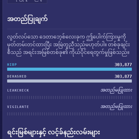
အတည်ပြုချက်
လွတ်လပ်သော ဒေတာဘေ့စ်လေးခုက ဤပေါက်ကြားမှုကို
မှတ်တမ်းတင်ထားပြီး အမြဲတူညီသည်မဟုတ်ပါ။ တစ်ခုချင်း
စီသည် အရင်းအမြစ်တစ်ခု၏ ကိုယ်ပိုင်ရေတွက်မှုဖြစ်သည်။
303,877
HIBP
303,877
DEHASHED
အတည်မပြုထား
LEAKCHECK
အတည်မပြုထား
VIGILANTE
ရင်းမြစ်များနှင့် လင့်ခ်နည်းလမ်းများ