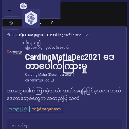
ကလက်စစ် ဆိုက်
CHECKLEAKED.CC
အိမ်
/
ချိုးဖောက်မှုများ
/
CardingMafiaDec2021
တင်နေသည်
ချိုးဖောက်မှု မှတ်တမ်းစာရင်း
CardingMafiaDec2021 ဒေ
တာပေါက်ကြားမှု
Carding Mafia (December 2021)
cardmafia.cc
ဘာတွေပေါက်ကြားခဲ့သလဲ၊ ဘယ်အချိန်ဖြစ်ခဲ့သလဲ၊ ဘယ်
ဒေတာဘေ့စ်တွေက အတည်ပြုသလဲ။
အတည်ပြုပြီး
အာရုံခံစားလွယ်သော
အကောင့်များ