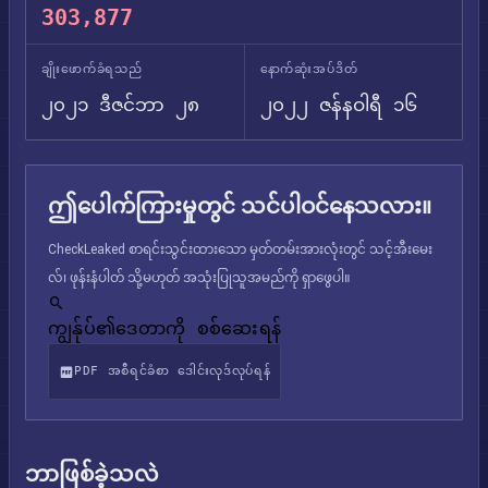
303,877
ချိုးဖောက်ခံရသည်
နောက်ဆုံးအပ်ဒိတ်
၂၀၂၁ ဒီဇင်ဘာ ၂၈
၂၀၂၂ ဇန်နဝါရီ ၁၆
ဤပေါက်ကြားမှုတွင် သင်ပါဝင်နေသလား။
CheckLeaked စာရင်းသွင်းထားသော မှတ်တမ်းအားလုံးတွင် သင့်အီးမေး
လ်၊ ဖုန်းနံပါတ် သို့မဟုတ် အသုံးပြုသူအမည်ကို ရှာဖွေပါ။
ကျွန်ုပ်၏ဒေတာကို စစ်ဆေးရန်
PDF အစီရင်ခံစာ ဒေါင်းလုဒ်လုပ်ရန်
ဘာဖြစ်ခဲ့သလဲ