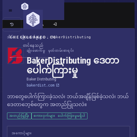
ကလက်စစ် ဆိုက်
CHECKLEAKED.CC
အိမ်
/
ချိုးဖောက်မှုများ
/
BakerDistributing
တင်နေသည်
ချိုးဖောက်မှု မှတ်တမ်းစာရင်း
BakerDistributing ဒေတာ
ပေါက်ကြားမှု
Baker Distributing
bakerdist.com
ဘာတွေပေါက်ကြားခဲ့သလဲ၊ ဘယ်အချိန်ဖြစ်ခဲ့သလဲ၊ ဘယ်
ဒေတာဘေ့စ်တွေက အတည်ပြုသလဲ။
အတည်ပြုပြီး
စကားဝှက်များ ပေါက်ကြားမှုမရှိပါ
အကောင့်များ