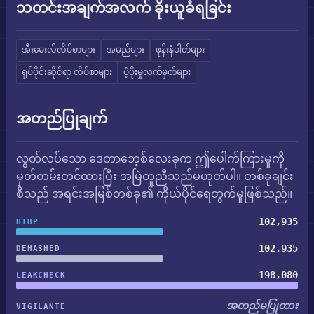
သတင်းအချက်အလက် ခိုးယူခံရခြင်း
အီးမေးလ်လိပ်စာများ
အမည်များ
ဖုန်းနံပါတ်များ
ရုပ်ပိုင်းဆိုင်ရာ လိပ်စာများ
ပံ့ပိုးမှုလက်မှတ်များ
အတည်ပြုချက်
လွတ်လပ်သော ဒေတာဘေ့စ်လေးခုက ဤပေါက်ကြားမှုကို
မှတ်တမ်းတင်ထားပြီး အမြဲတူညီသည်မဟုတ်ပါ။ တစ်ခုချင်း
စီသည် အရင်းအမြစ်တစ်ခု၏ ကိုယ်ပိုင်ရေတွက်မှုဖြစ်သည်။
102,935
HIBP
102,935
DEHASHED
198,080
LEAKCHECK
အတည်မပြုထား
VIGILANTE