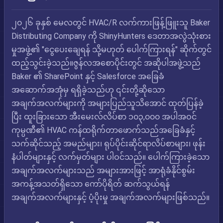
၂၀၂၆ ခုနှစ် မေလတွင် HVAC/R လက်ကားဖြန့်ဖြူးသူ Baker
Distributing Company ကို ShinyHunters ဒေတာအလွဲသုံးစား
မှုအဖွဲ့၏ "ငွေပေးချေရန် သို့မဟုတ် ပေါက်ကြားရန်" ဆိုက်တွင်
ထည့်သွင်းခဲ့သည်။ဇွန်လအစောပိုင်းတွင် အဆိုပါအဖွဲ့သည်
Baker ၏ SharePoint နှင့် Salesforce အခြေခံ
အဆောက်အအုံမှ ရရှိခဲ့သည်ဟု ၎င်းတို့ဆိုသော
အချက်အလက်များကို အများပြည်သူသိအောင် ထုတ်ပြန်ခဲ့
ပြီး ထူးခြားသော အီးမေးလ်လိပ်စာ ၁၀၃,၀၀၀ အပါအဝင်
ကုမ္ပဏီ၏ HVAC ကန်ထရိုက်တာဖောက်သည်အခြေခံနှင့်
သက်ဆိုင်သည့် အမည်များ၊ ရုပ်ပိုင်းဆိုင်ရာလိပ်စာများ၊ ဖုန်း
နံပါတ်များနှင့် လက်မှတ်များ ပါဝင်သည်။ ပေါက်ကြားခဲ့သော
အချက်အလက်များသည် အများအားဖြင့် အာရုံခံနိုင်စွမ်း
အကန့်အသတ်ရှိသော ကော်ပိုရိတ် ဆက်သွယ်ရန်
အချက်အလက်များနှင့် ပံ့ပိုးမှု အချက်အလက်များဖြစ်သည်။