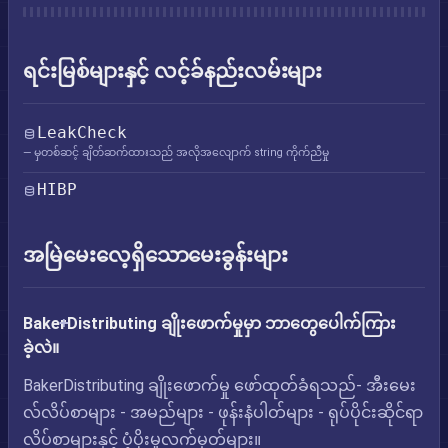
ရင်းမြစ်များနှင့် လင့်ခ်နည်းလမ်းများ
LeakCheck
— မှတစ်ဆင့် ချိတ်ဆက်ထားသည် အလိုအလျောက် string ကိုက်ညီမှု
HIBP
အမြဲမေးလေ့ရှိသောမေးခွန်းများ
BakerDistributing ချိုးဖောက်မှုမှာ ဘာတွေပေါက်ကြား
ခဲ့လဲ။
BakerDistributing ချိုးဖောက်မှု ဖော်ထုတ်ခံရသည်- အီးမေး
လ်လိပ်စာများ - အမည်များ - ဖုန်းနံပါတ်များ - ရုပ်ပိုင်းဆိုင်ရာ
လိပ်စာများနှင့် ပံ့ပိုးမှုလက်မှတ်များ။