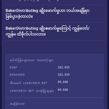
BakerDistributing ချိုးဖောက်မှုဟာ ဘယ်အချိန်မှာ
ဖြစ်ပွားခဲ့တာလဲ။
BakerDistributing ချိုးဖောက်မှုကြောင့် ကျွန်တော်/
ကျွန်မ ထိခိုက်ပါသလား။
ပေါက်ကြားသွားသော အကောင့်များ
102,935
HIBP
102,935
DEHASHED
99,040
အီးမေးလ် LEAKCHECK.NET
99,040
LEAKCHECK.NET အသုံးပြုသူများ
အချိန်ဇယား