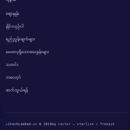
ဈေးနှုန်း
နှိုင်းယှဉ်ပါ
ရည်ညွှန်းချက်များ
မေးလေ့ရှိသောမေးခွန်းများ
သတင်း
ဘလော့ဂ်
ဆက်သွယ်ရန်
▸
CheckLeaked.cc © 2026
bg vector — starline / freepik