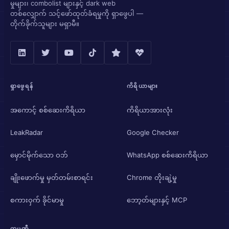
မှုများ၊ combolist များနှင့် dark web
တစ်လျှောက် သင့်ဖော်ထုတ်ခံရမှုကို ရှာဖွေပါ —
တိုက်ခိုက်သူများ မရှာမီ။
ရှာဖွေရန်
ကိရိယာများ
အကောင့် စစ်ဆေးကိရိယာ
ကိရိယာအားလုံး
LeakRadar
Google Checker
မှောင်မိုက်သော ဝဘ်
WhatsApp စစ်ဆေးကိရိယာ
ချိုးဖောက်မှု မှတ်တမ်းစာရင်း
Chrome တိုးချဲ့မှု
စကားဝှက် ခိုင်မာမှု
ဘော့တ်များနှင့် MCP
ကုမ္ပဏီ