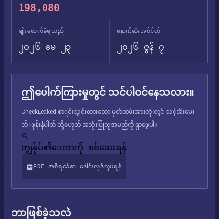
198,080
ချိုးဖောက်ခံရသည်
နောက်ဆုံးအပ်ဒိတ်
၂၀၂၆ မေ ၂၃
၂၀၂၆ ဇွန် ၇
ဤပေါက်ကြားမှုတွင် သင်ပါဝင်နေသလား။
CheckLeaked စာရင်းသွင်းထားသော မှတ်တမ်းအားလုံးတွင် သင့်အီးမေး
လ်၊ ဖုန်းနံပါတ် သို့မဟုတ် အသုံးပြုသူအမည်ကို ရှာဖွေပါ။
ကျွန်ုပ်၏ဒေတာကို စစ်ဆေးရန်
PDF အစီရင်ခံစာ ဒေါင်းလုဒ်လုပ်ရန်
ဘာဖြစ်ခဲ့သလဲ