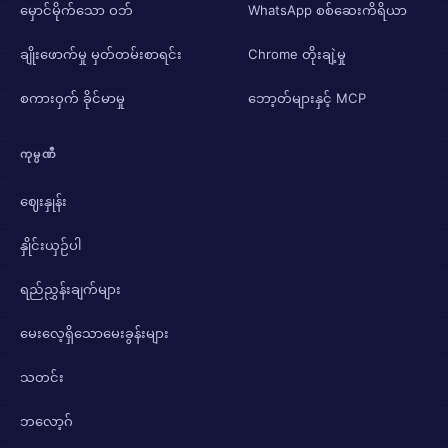
မှောင်မိုက်သော ဝဘ်
WhatsApp စစ်ဆေးကိရိယာ
ချိုးဖောက်မှု မှတ်တမ်းစာရင်း
Chrome တိုးချဲ့မှု
စကားဝှက် ခိုင်မာမှု
ဘော့တ်များနှင့် MCP
ကုမ္ပဏီ
ဈေးနှုန်း
နှိုင်းယှဉ်ပါ
ရည်ညွှန်းချက်များ
မေးလေ့ရှိသောမေးခွန်းများ
သတင်း
ဘလော့ဂ်