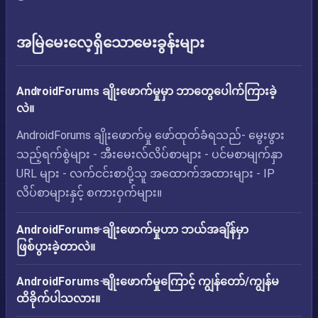
အမြဲမေးလေ့ရှိသောမေးခွန်းများ
AndroidForums ချိုးဖောက်မှုမှာ ဘာတွေပေါက်ကြားခဲ့
လဲ။
AndroidForums ချိုးဖောက်မှု ဖော်ထုတ်ခံရသည်- မွေးဖွား
သည့်ရက်စွဲများ - အီးမေးလ်လိပ်စာများ - ပင်မစာမျက်နှာ
URL များ - လက်ငင်းစာပို့သူ အထောက်အထားများ - IP
လိပ်စာများနှင့် စကားဝှက်များ။
AndroidForums ချိုးဖောက်မှုဟာ ဘယ်အချိန်မှာ
ဖြစ်ပွားခဲ့တာလဲ။
AndroidForums ချိုးဖောက်မှုကြောင့် ကျွန်တော်/ကျွန်မ
ထိခိုက်ပါသလား။