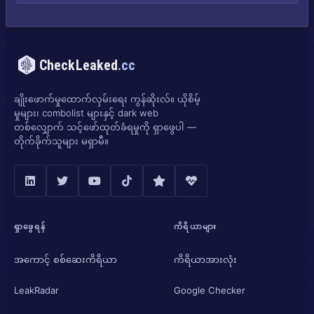
CheckLeaked
.cc
ချိုးဖောက်မှုထောက်လှမ်းရေး ကွန်ဆိုးလ်။ ယိုစိမ့်
မှုများ၊ combolist များနှင့် dark web
တစ်လျှောက် သင့်ဖော်ထုတ်ခံရမှုကို ရှာဖွေပါ —
တိုက်ခိုက်သူများ မရှာမီ။
ရှာဖွေရန်
ကိရိယာများ
အကောင့် စစ်ဆေးကိရိယာ
ကိရိယာအားလုံး
LeakRadar
Google Checker