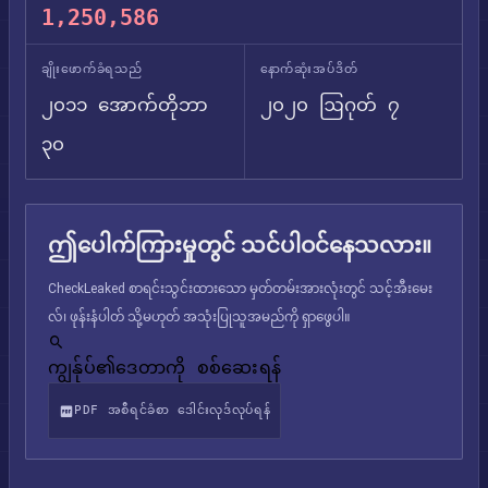
1,250,586
ချိုးဖောက်ခံရသည်
နောက်ဆုံးအပ်ဒိတ်
၂၀၁၁ အောက်တိုဘာ
၂၀၂၀ ဩဂုတ် ၇
၃၀
ဤပေါက်ကြားမှုတွင် သင်ပါဝင်နေသလား။
CheckLeaked စာရင်းသွင်းထားသော မှတ်တမ်းအားလုံးတွင် သင့်အီးမေး
လ်၊ ဖုန်းနံပါတ် သို့မဟုတ် အသုံးပြုသူအမည်ကို ရှာဖွေပါ။
ကျွန်ုပ်၏ဒေတာကို စစ်ဆေးရန်
PDF အစီရင်ခံစာ ဒေါင်းလုဒ်လုပ်ရန်