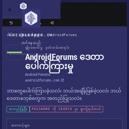
ကလက်စစ် ဆိုက်
CHECKLEAKED.CC
အိမ်
/
ချိုးဖောက်မှုများ
/
AndroidForums
တင်နေသည်
ချိုးဖောက်မှု မှတ်တမ်းစာရင်း
AndroidForums ဒေတာ
ပေါက်ကြားမှု
Android Forums
androidforums.com
ဘာတွေပေါက်ကြားခဲ့သလဲ၊ ဘယ်အချိန်ဖြစ်ခဲ့သလဲ၊ ဘယ်
ဒေတာဘေ့စ်တွေက အတည်ပြုသလဲ။
အတည်ပြုပြီး
PASSWORD ကို SEARCH မှာ ရှာလို့ရပါတယ်
အကောင့်များ