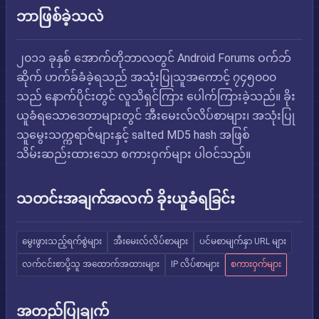
ဘာဖြစ်ခဲ့သလဲ
၂၀၁၁ ခုနှစ် အောက်တိုဘာလတွင် Android Forums ဝက်ဘ်
ဆိုက် ဟက်ခ်ခံခဲ့ရသည် အသုံးပြုသူအကောင့် ၇၄၅၀၀၀
သည် နောက်ပိုင်းတွင် လူသိရှင်ကြား ပေါက်ကြားခဲ့သည်။ ခိုး
ယူခံရသောဒေတာများတွင် အီးမေးလ်လိပ်စာများ၊ အသုံးပြု
သူမွေးသက္ကရာဇ်များနှင့် salted MD5 hash အဖြစ်
သိမ်းဆည်းထားသော စကားဝှက်များ ပါဝင်သည်။
သတင်းအချက်အလက် ခိုးယူခံရခြင်း
မွေးဖွားသည့်ရက်စွဲများ
အီးမေးလ်လိပ်စာများ
ပင်မစာမျက်နှာ URL များ
လက်ငင်းစာပို့သူ အထောက်အထားများ
IP လိပ်စာများ
စကားဝှက်များ
အတည်ပြုချက်