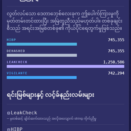
လွတ်လပ်သော ဒေတာဘေ့စ်လေးခုက ဤပေါက်ကြားမှုကို
မှတ်တမ်းတင်ထားပြီး အမြဲတူညီသည်မဟုတ်ပါ။ တစ်ခုချင်း
စီသည် အရင်းအမြစ်တစ်ခု၏ ကိုယ်ပိုင်ရေတွက်မှုဖြစ်သည်။
745,355
HIBP
745,355
DEHASHED
1,250,586
LEAKCHECK
742,294
VIGILANTE
ရင်းမြစ်များနှင့် လင့်ခ်နည်းလမ်းများ
LeakCheck
— မှတစ်ဆင့် ချိတ်ဆက်ထားသည် အလိုအလျောက် string ကိုက်ညီမှု
HIBP