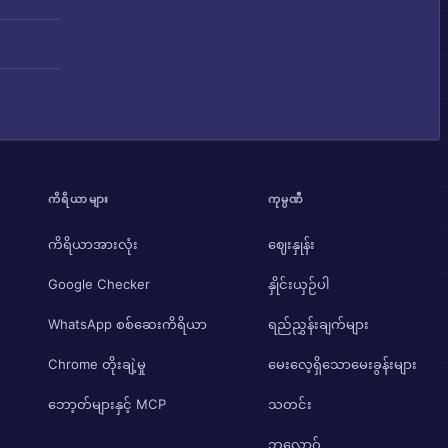
ကိရိယာများ
ကုမ္ပဏီ
ကိရိယာအားလုံး
ဈေးနှုန်း
Google Checker
နှိုင်းယှဉ်ပါ
WhatsApp စစ်ဆေးကိရိယာ
ရည်ညွှန်းချက်များ
Chrome တိုးချဲ့မှု
မေးလေ့ရှိသောမေးခွန်းများ
ဘော့တ်များနှင့် MCP
သတင်း
ဘလော့ဂ်