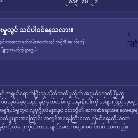
2
၂၀၁၅ မေ ၂၁
မှုတွင် သင်ပါဝင်နေသလား။
ကျွန
င်းထားသော မှတ်တမ်းအားလုံးတွင် သင့်အီးမေးလ်၊ ဖုန်း
ံးပြုသူအမည်ကို ရှာဖွေပါ။
င် အရွယ်ရောက်ပြီးသူ ချိတ်ဆက်မှုဆိုက် အရွယ်ရောက်ပြီးသူ
်ခ်လုပ်ခံခဲ့ရသည် နှင့် မှတ်တမ်း ၄ သန်းနီးပါးကို အများပြည်သူရှေ့
ာစွန့်ပစ်မှုတွင် လူပုဂ္ဂိုလ်များနှင့် ၎င်းတို့၏ ဆက်ဆံရေးအခြေအနေမျ
 နှစ်သက်မှုများအကြောင်း အလွန်အရေးကြီးသော ကိုယ်ရေးကိုယ်တာ
င့် ကိုယ်ရေးကိုယ်တာအချက်အလက်များ ပေါင်းစပ်ထားသည်။