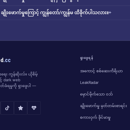
ချိုးဖောက်မှုကြောင့် ကျွန်တော်/ကျွန်မ ထိခိုက်ပါသလား။
ရှာဖွေရန်
ed
.cc
အကောင့် စစ်ဆေးကိရိယာ
ေး ကွန်ဆိုးလ်။ ယိုစိမ့်
ှင့် dark web
LeakRadar
်ခံရမှုကို ရှာဖွေပါ —
မှောင်မိုက်သော ဝဘ်
ချိုးဖောက်မှု မှတ်တမ်းစာရင်း
စကားဝှက် ခိုင်မာမှု