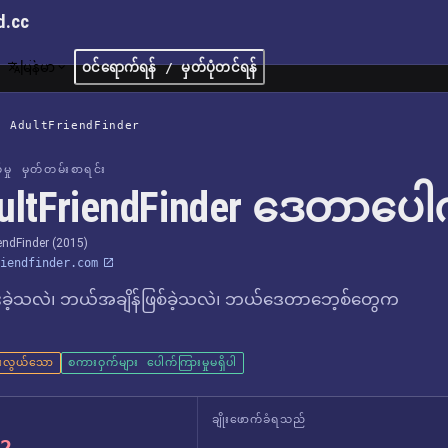
d.cc
မြန်မာ
ဝင်ရောက်ရန် / မှတ်ပုံတင်ရန်
/
AdultFriendFinder
က်မှု မှတ်တမ်းစာရင်း
ultFriendFinder ဒေတာပေါက
iendFinder (2015)
iendfinder.com
ခဲ့သလဲ၊ ဘယ်အချိန်ဖြစ်ခဲ့သလဲ၊ ဘယ်ဒေတာဘေ့စ်တွေက
ားလွယ်သော
စကားဝှက်များ ပေါက်ကြားမှုမရှိပါ
ချိုးဖောက်ခံရသည်