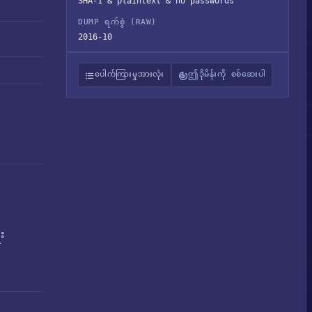
SHA-1 & plaintext & no passwords
DUMP ရက်စွဲ (RAW)
2016-10
ပေါက်ကြားမှုအားလုံး
ဤဒိုမိန်းကို စစ်ဆေးပါ
း