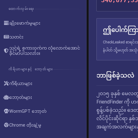
346,877,35
ထောက်လှမ်းရေး
ချိုးဖောက်မှုများ
ဤပေါက်ကြား
သတင်း
CheckLeaked စာရင်းသွ
သင့်ရဲ့ စကားဝှက်က လုံလောက်အောင်
နံပါတ် သို့မဟုတ် အသု
ခိုင်မာပါသလား။
ကိရိယာများနှင့် ဘော့တ်များ
ဘာဖြစ်ခဲ့သလဲ
ကိရိယာများ
၂၀၁၅ ခုနှစ် မေလတွ
ဘော့တ်များ
FriendFinder ကို ဟက
စွန့်ပစ်ခဲ့သည်။ ဒေတ
WormGPT ဘော့တ်
လိင်ပိုင်းဆိုင်ရာ
Chrome တိုးချဲ့မှု
အချက်အလက်များနှ