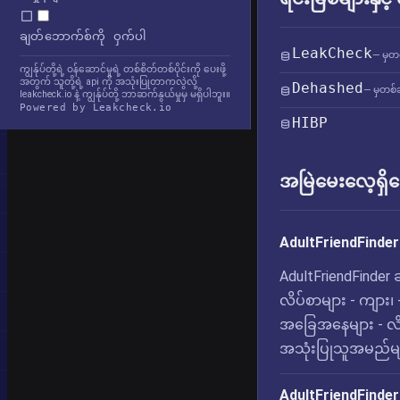
ချတ်ဘောက်စ်ကို ဝှက်ပါ
LeakCheck
— မှတ
ကျွန်ုပ်တို့ရဲ့ ဝန်ဆောင်မှုရဲ့ တစ်စိတ်တစ်ပိုင်းကို ပေးဖို့
အတွက် သူတို့ရဲ့ api ကို အသုံးပြုတာကလွဲလို့
Dehashed
— မှတစ်ဆ
leakcheck.io နဲ့ ကျွန်ုပ်တို့ ဘာဆက်နွယ်မှုမှ မရှိပါဘူး။
Powered by Leakcheck.io
HIBP
အမြဲမေးလေ့ရှိသ
AdultFriendFinder 
AdultFriendFinder 
လိပ်စာများ - ကျား၊
အခြေအနေများ - လိ
အသုံးပြုသူအမည်မျ
AdultFriendFinder 