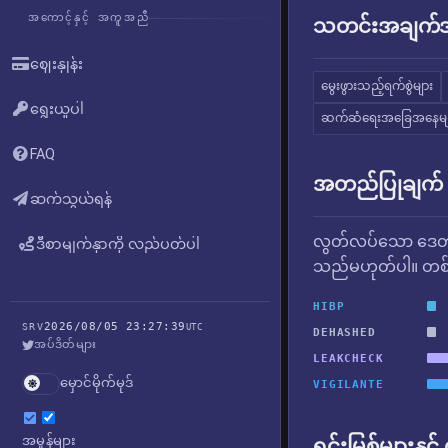
အကောင့်နှင့် အကူအညီ
သတင်းအချက်အလ
ဈေးနှုန်း
မွေးဖွားသည့်ရက်စွဲများ
ရွေးယူပါ
ဆက်ဆံရေးအခြေအနေမျ
FAQ
အတည်ပြုချက်
ဆက်သွယ်ရန်
လွတ်လပ်သော ဒေတာ
ဒီစာမျက်နှာကို လည်ပတ်ပါ
သည်မဟုတ်ပါ။ တစ်ခ
HIBP
2026/08/05 23:27:39
SRV
UTC
DEHASHED
အပ်ဒိတ်များ
LEAKCHECK
မှောင်မိုက်မုဒ်
VIGILANTE
အမှုန်များ
ရင်းမြစ်များနှင့