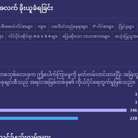
က် ခိုးယူခံရခြင်း
အီးမေးလ်လိပ်စာများ
ကျား၊
ပထဝီဝင်တည်နေရာများ
IP လိပ်စာများ
ပြိုင်ပွဲများ
ား
လိင်ပိုင်းဆိုင်ရာ መልእክትများ
ပြောဆိုသော ဘာသာစကားများ
အသုံးပြုသူအမ
ဘေ့စ်လေးခုက ဤပေါက်ကြားမှုကို မှတ်တမ်းတင်ထားပြီး အမြဲတ
ုချင်းစီသည် အရင်းအမြစ်တစ်ခု၏ ကိုယ်ပိုင်ရေတွက်မှုဖြစ်သည်။
3
3
346
220
် လင့်ခ်နည်းလမ်းများ