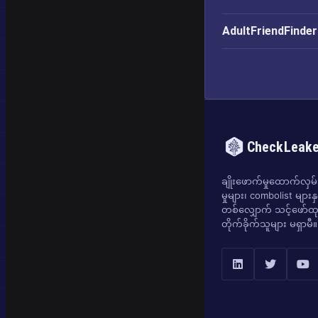
AdultFriendFinder 
CheckLeak
ချိုးဖောက်မှုထောက်လှမ်းရ
မှုများ၊ combolist များန
တစ်လျှောက် သင့်ဖော်ထုတ
တိုက်ခိုက်သူများ မရှာမီ။