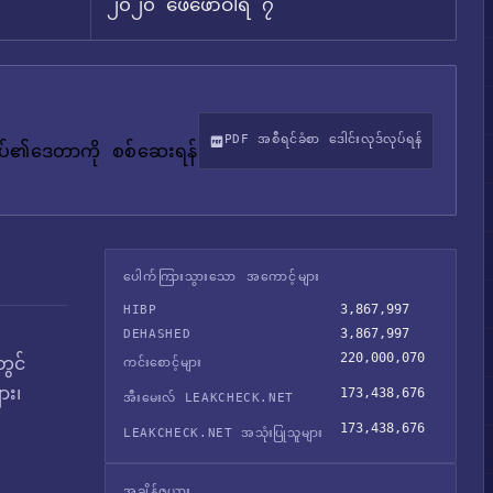
၂၀၂၀ ဖေဖော်ဝါရီ ၇
PDF အစီရင်ခံစာ ဒေါင်းလုဒ်လုပ်ရန်
်ုပ်၏ဒေတာကို စစ်ဆေးရန်
ပေါက်ကြားသွားသော အကောင့်များ
3,867,997
HIBP
3,867,997
DEHASHED
220,000,070
တွင်
ကင်းစောင့်များ
ား၊
173,438,676
အီးမေးလ် LEAKCHECK.NET
173,438,676
LEAKCHECK.NET အသုံးပြုသူများ
အချိန်ဇယား