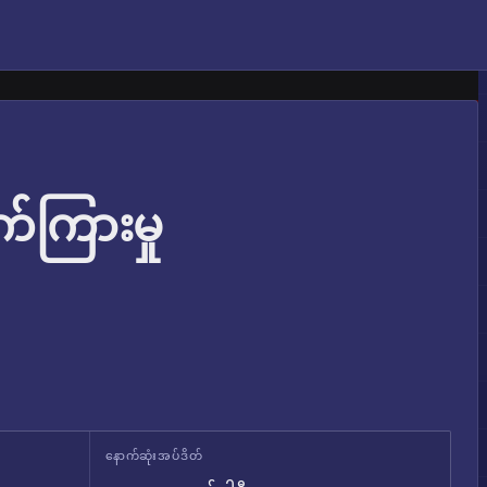
်ကြားမှု
နောက်ဆုံးအပ်ဒိတ်