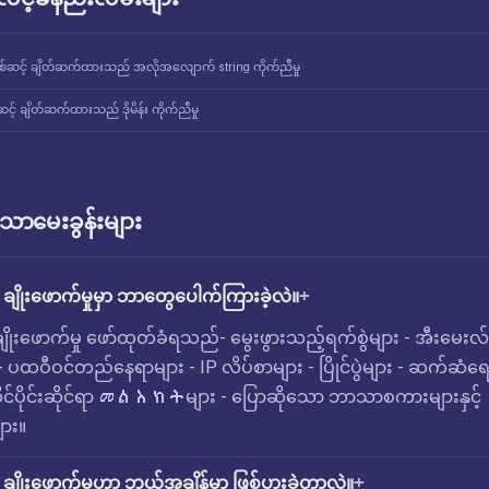
စ်ဆင့် ချိတ်ဆက်ထားသည် အလိုအလျောက် string ကိုက်ညီမှု
င့် ချိတ်ဆက်ထားသည် ဒိုမိန်း ကိုက်ညီမှု
ောမေးခွန်းများ
ချိုးဖောက်မှုမှာ ဘာတွေပေါက်ကြားခဲ့လဲ။
ချိုးဖောက်မှု ဖော်ထုတ်ခံရသည်- မွေးဖွားသည့်ရက်စွဲများ - အီးမေးလ်
 - ပထဝီဝင်တည်နေရာများ - IP လိပ်စာများ - ပြိုင်ပွဲများ - ဆက်ဆံရေ
င်ပိုင်းဆိုင်ရာ መልእክትများ - ပြောဆိုသော ဘာသာစကားများနှင့်
ား။
ချိုးဖောက်မှုဟာ ဘယ်အချိန်မှာ ဖြစ်ပွားခဲ့တာလဲ။