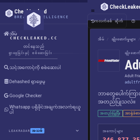
CheckLeake
CheckLeaked
BREACH INTELLIGENCE
ကလက်စစ် ဆိုက်
အိမ်
CHECKLEAKED.CC
အိမ်
/
ချိုးဖောက်မှုများ
တင်နေသည်
ရှာဖွေခြင်းနှင့် စစ်ဆေးခြင်း
ချိုးဖော
Ad
သင့်အကောင့်ကို စစ်ဆေးပါ
Adult Fr
Dehashed ရှာဖွေမှု
adultfr
ဘာတွေပေါက်ကြား
Google Checker
အတည်ပြုသလဲ။
Whatsapp ပရိုဖိုင်အချက်အလက်ရယူ
ပါ
အတည်ပြုပြီး
အာရုံခံစ
အသစ်
LEAKRADAR
အကောင့်များ