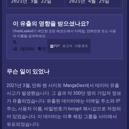
2021년 3월 22일
2021년 4월 25일
이 유출의 영향을 받으셨나요?
CheckLeaked가 색인한 모든 레코드에서 이메일, 전화번호 또는 사용
자 이름을 검색하세요.
PDF 보고서 다운로드
내 데이터 확인
무슨 일이 있었나
2021년 3월, 만화 팬 사이트 MangaDex에서 데이터 유출
사고가 발생했습니다. 그 결과 약 300만 명의 가입자 정보
가 유출되었습니다. 유출된 데이터에는 이메일 주소와 IP
주소, 사용자 이름, 비밀번호가 bcrypt 해시값으로 저장되
어 있었습니다. 이 데이터는 이후 해킹 그룹들 사이에서
유포되었습니다.