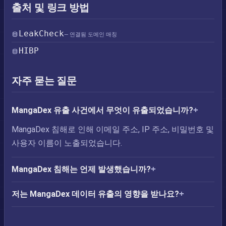
출처 및 링크 방법
LeakCheck
— 연결됨 도메인 매칭
HIBP
자주 묻는 질문
MangaDex 유출 사건에서 무엇이 유출되었습니까?
MangaDex 침해로 인해 이메일 주소, IP 주소, 비밀번호 및
사용자 이름이 노출되었습니다.
MangaDex 침해는 언제 발생했습니까?
저는 MangaDex 데이터 유출의 영향을 받나요?