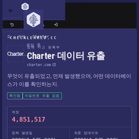
클래식 사이트
집
/
위반
/
Charter
CHECKLEAKED.CC
로딩 중
침해 사고 등록부
Charter 데이터 유출
charter.com
무엇이 유출되었고, 언제 발생했으며, 어떤 데이터베이
스가 이를 확인하는지.
확인됨
비밀번호 유출 없음
계정
4,851,517
침해 발생일
최종 업데이트