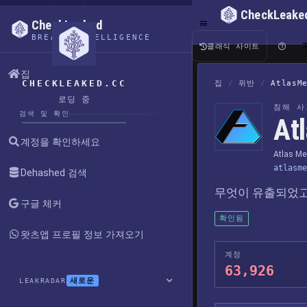
CheckLeake
CheckLeaked
BREACH INTELLIGENCE
클래식 사이트
집
CHECKLEAKED.CC
집
/
위반
/
AtlasM
로딩 중
침해 사
검색 및 확인
A
계정을 확인하세요
Atlas M
atlasme
Dehashed 검색
무엇이 유출되었고
구글 체커
확인됨
왓츠앱 프로필 정보 가져오기
계정
63,926
새로운
LEAKRADAR