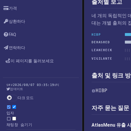
출처별 보고
가격
네 개의 독립적인 
상환하다
대는 개별 출처의 
FAQ
HIBP
DEHASHED
연락하다
LEAKCHECK
VIGILANTE
이 페이지를 둘러보세요
출처 및 링크 
2026/08/07 03:35:19
SRV
UTC
업데이트
HIBP
다크 모드
자주 묻는 질문
입자
AtlasMenu 유
채팅창 숨기기