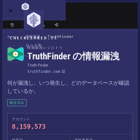
クラシックサイト
ホーム
/
情報漏洩
/
TruthFinder
CHECKLEAKED.CC
ロード中
情報漏洩レジストリ
TruthFinder の情報漏洩
Truth Finder
truthfinder.com
何が漏洩し、いつ発生し、どのデータベースが確認
しているか。
検証済み
アカウント
8,159,573