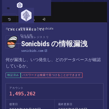
クラシックサイト
ホーム
/
情報漏洩
/
Sonicbids
CHECKLEAKED.CC
ロード中
情報漏洩レジストリ
Sonicbids の情報漏洩
sonicbids.com
何が漏洩し、いつ発生し、どのデータベースが確認
しているか。
検証済み
パスワードは検索で見つけることができます
アカウント
1,495,262
侵害日
最終更新日