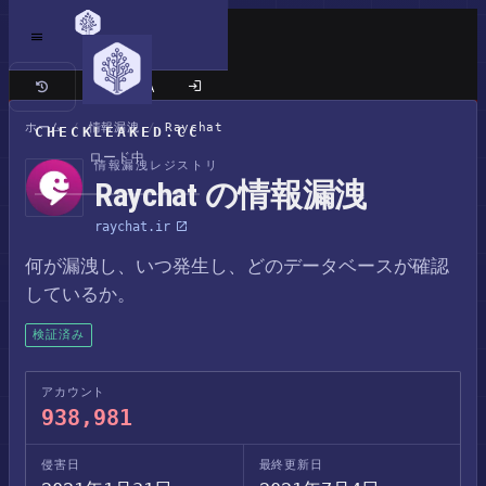
クラシックサイト
ホーム
/
情報漏洩
/
Raychat
CHECKLEAKED.CC
ロード中
情報漏洩レジストリ
Raychat の情報漏洩
raychat.ir
何が漏洩し、いつ発生し、どのデータベースが確認
しているか。
検証済み
アカウント
938,981
侵害日
最終更新日