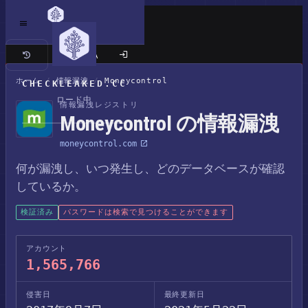
クラシックサイト
ホーム
/
情報漏洩
/
Moneycontrol
CHECKLEAKED.CC
ロード中
情報漏洩レジストリ
Moneycontrol の情報漏洩
moneycontrol.com
何が漏洩し、いつ発生し、どのデータベースが確認
しているか。
検証済み
パスワードは検索で見つけることができます
アカウント
1,565,766
侵害日
最終更新日