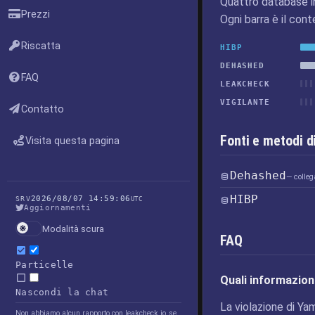
Quattro database i
Prezzi
Ogni barra è il cont
Riscatta
HIBP
DEHASHED
FAQ
LEAKCHECK
VIGILANTE
Contatto
Fonti e metodi d
Visita questa pagina
Dehashed
— colleg
HIBP
2026/08/07 14:59:06
SRV
UTC
Aggiornamenti
Modalità scura
FAQ
Particelle
Quali informazioni
Nascondi la chat
La violazione di Yam
Non abbiamo alcun rapporto con leakcheck.io, se