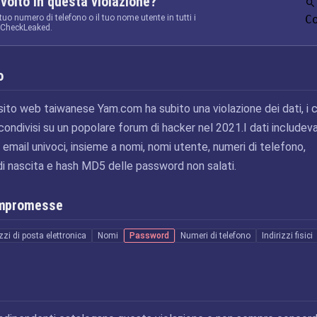
nvolto in questa violazione?
 tuo numero di telefono o il tuo nome utente in tutti i
C
a CheckLeaked.
o
 sito web taiwanese Yam.com ha subito una violazione dei dati, i c
i condivisi su un popolare forum di hacker nel 2021.I dati includev
zzi email univoci, insieme a nomi, nomi utente, numeri di telefono,
te di nascita e hash MD5 delle password non salati.
ompromesse
izzi di posta elettronica
Nomi
Password
Numeri di telefono
Indirizzi fisici