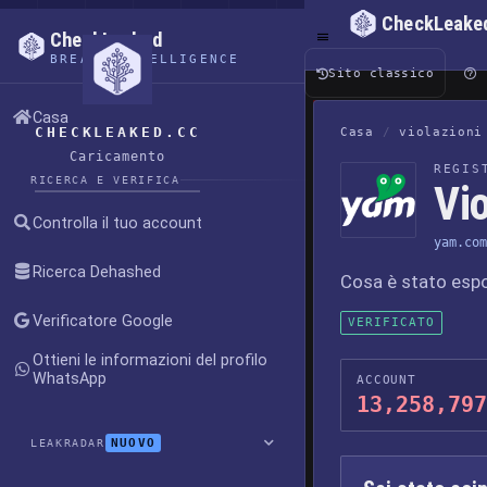
CheckLeake
CheckLeaked
BREACH INTELLIGENCE
Sito classico
Casa
CHECKLEAKED.CC
Casa
/
violazioni
Caricamento
REGIS
RICERCA E VERIFICA
Vio
Controlla il tuo account
yam.com
Ricerca Dehashed
Cosa è stato esp
Verificatore Google
VERIFICATO
Ottieni le informazioni del profilo
WhatsApp
ACCOUNT
13,258,797
NUOVO
LEAKRADAR