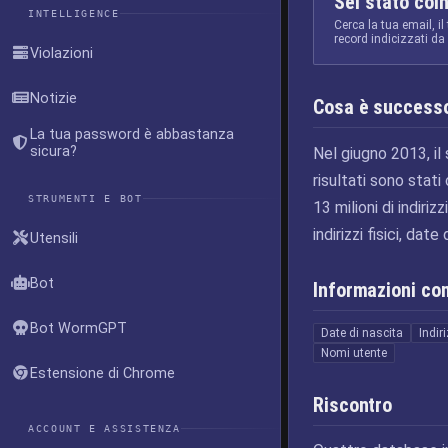
Sei stato coi
INTELLIGENCE
Cerca la tua email, il
record indicizzati d
Violazioni
Notizie
Cosa è success
La tua password è abbastanza
sicura?
Nel giugno 2013, il
risultati sono stat
STRUMENTI E BOT
13 milioni di indiri
indirizzi fisici, da
Utensili
Bot
Informazioni c
Bot WormGPT
Date di nascita
Indir
Nomi utente
Estensione di Chrome
Riscontro
ACCOUNT E ASSISTENZA