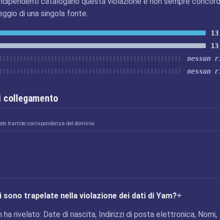
ndipendenti catalogano questa violazione e non sempre concord
eggio di una singola fonte.
13
13
nessun r
nessun r
i collegamento
ato tramite corrispondenza del dominio
 sono trapelate nella violazione dei dati di Yam?
 ha rivelato: Date di nascita, Indirizzi di posta elettronica, Nomi,