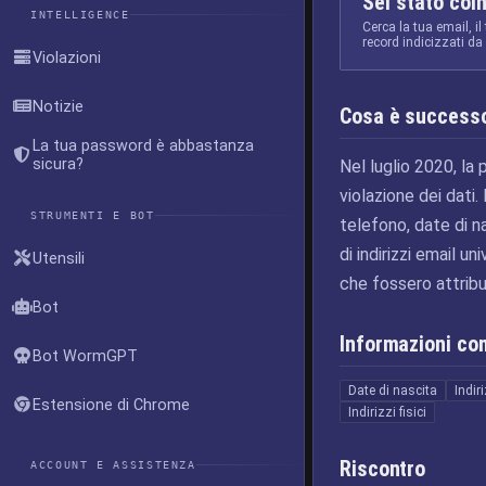
Sei stato coi
INTELLIGENCE
Cerca la tua email, il
record indicizzati d
Violazioni
Notizie
Cosa è success
La tua password è abbastanza
sicura?
Nel luglio 2020, l
violazione dei dati.
STRUMENTI E BOT
telefono, date di na
di indirizzi email u
Utensili
che fossero attribui
Bot
Informazioni c
Bot WormGPT
Date di nascita
Indir
Estensione di Chrome
Indirizzi fisici
Riscontro
ACCOUNT E ASSISTENZA