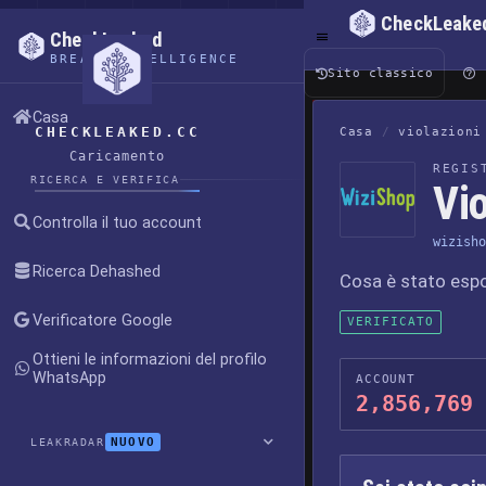
CheckLeake
CheckLeaked
BREACH INTELLIGENCE
Sito classico
Casa
CHECKLEAKED.CC
Casa
/
violazioni
Caricamento
REGIS
RICERCA E VERIFICA
Vio
Controlla il tuo account
wizisho
Ricerca Dehashed
Cosa è stato esp
Verificatore Google
VERIFICATO
Ottieni le informazioni del profilo
WhatsApp
ACCOUNT
2,856,769
NUOVO
LEAKRADAR