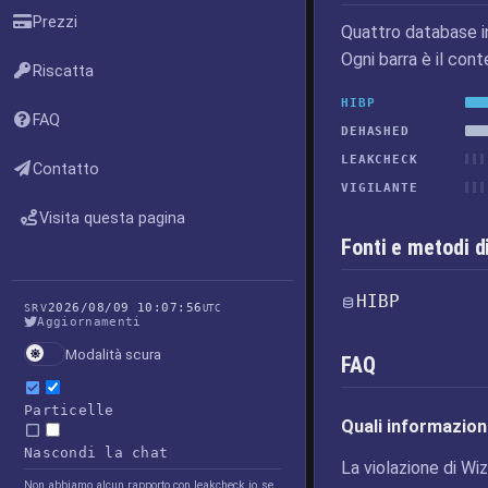
Prezzi
Quattro database i
Ogni barra è il cont
Riscatta
HIBP
FAQ
DEHASHED
LEAKCHECK
Contatto
VIGILANTE
Visita questa pagina
Fonti e metodi d
HIBP
2026/08/09 10:07:56
SRV
UTC
Aggiornamenti
Modalità scura
FAQ
Particelle
Quali informazioni
Nascondi la chat
La violazione di Wiz
Non abbiamo alcun rapporto con leakcheck.io, se