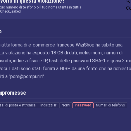
nvolto in questa violazione?
 tuo numero di telefono o il tuo nome utente in tutti i
C
a CheckLeaked.
o
a piattaforma di e-commerce francese WiziShop ha subito una
 La violazione ha esposto 18 GB di dati, inclusi nomi, numeri di
scita, indirizzi fisici e IP, hash delle password SHA-1 e quasi 3 mil
nivoci. I dati sono stati forniti a HIBP da una fonte che ha richiest
ti a "
pom@pompur.in
".
ompromesse
izzi di posta elettronica
Indirizzi IP
Nomi
Password
Numeri di telefono