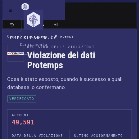
Sito classico
Casa
/
violazioni
/
Protemps
CHECKLEAKED.CC
Caricamento
REGISTRO DELLE VIOLAZIONI
Violazione dei dati
Protemps
Cosa è stato esposto, quando è successo e quali
database lo confermano.
VERIFICATO
ACCOUNT
49,591
DATA DELLA VIOLAZIONE
ULTIMO AGGIORNAMENTO