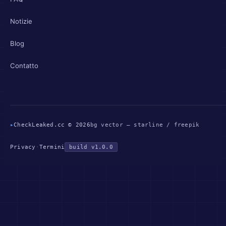
Notizie
Blog
Contatto
▸
CheckLeaked.cc © 2026
bg vector — starline / freepik
Privacy
·
Termini
build v1.0.0