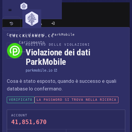
Sito classico
Casa
/
violazioni
/
ParkMobile
CHECKLEAKED.CC
Caricamento
REGISTRO DELLE VIOLAZIONI
Violazione dei dati
ParkMobile
parkmobile.io
Cosa è stato esposto, quando è successo e quali
database lo confermano.
VERIFICATO
LA PASSWORD SI TROVA NELLA RICERCA
ACCOUNT
41,851,670