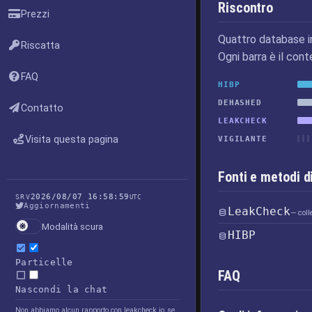
Riscontro
Prezzi
Quattro database i
Riscatta
Ogni barra è il cont
FAQ
HIBP
DEHASHED
Contatto
LEAKCHECK
Visita questa pagina
VIGILANTE
Fonti e metodi d
2026/08/07 16:58:59
SRV
UTC
Aggiornamenti
LeakCheck
— coll
Modalità scura
HIBP
Particelle
FAQ
Nascondi la chat
Non abbiamo alcun rapporto con leakcheck.io, se