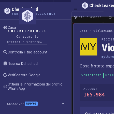
CheckLeake
CheckLeaked
BREACH INTELLIGENCE
Sito classico
Casa
CHECKLEAKED.CC
Casa
/
violazioni
Caricamento
REGIS
RICERCA E VERIFICA
Vi
Controlla il tuo account
mythere
Ricerca Dehashed
Cosa è stato esp
Verificatore Google
VERIFICATO
NESS
Ottieni le informazioni del profilo
WhatsApp
ACCOUNT
165,984
NUOVO
LEAKRADAR