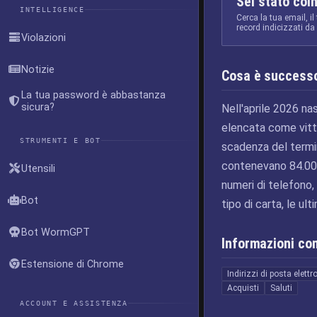
Sei stato coi
INTELLIGENCE
Cerca la tua email, il
record indicizzati d
Violazioni
Notizie
Cosa è success
La tua password è abbastanza
sicura?
Nell'aprile 2026 n
elencata come vitti
STRUMENTI E BOT
scadenza del termin
contenevano 84.000 
Utensili
numeri di telefono, in
Bot
tipo di carta, le ul
Bot WormGPT
Informazioni c
Estensione di Chrome
Indirizzi di posta elettr
Acquisti
Saluti
ACCOUNT E ASSISTENZA