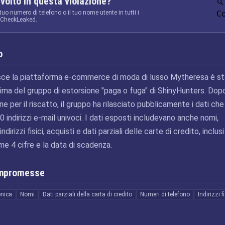
nvolto in questa violazione?
 tuo numero di telefono o il tuo nome utente in tutti i
C
a CheckLeaked.
o
asce la piattaforma e-commerce di moda di lusso Mytheresa è s
ma del gruppo di estorsione "paga o fuga" di ShinyHunters. Dopo
e per il riscatto, il gruppo ha rilasciato pubblicamente i dati che
indirizzi e-mail univoci. I dati esposti includevano anche nomi,
dirizzi fisici, acquisti e dati parziali delle carte di credito, inclusi 
time 4 cifre e la data di scadenza.
ompromesse
onica
Nomi
Dati parziali della carta di credito
Numeri di telefono
Indirizzi fi