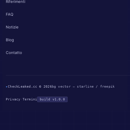
Riferimenti
FAQ
Notizie
Blog
Contatto
▸
CheckLeaked.cc © 2026
bg vector — starline / freepik
Privacy
·
Termini
build v1.0.0