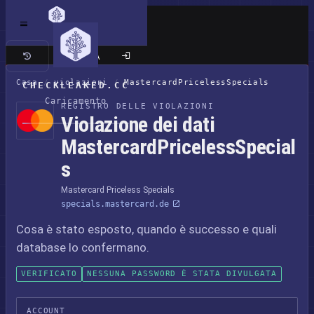
Sito classico
Casa
/
violazioni
/
MastercardPricelessSpecials
CHECKLEAKED.CC
Caricamento
REGISTRO DELLE VIOLAZIONI
Violazione dei dati
MastercardPricelessSpecial
s
Mastercard Priceless Specials
specials.mastercard.de
Cosa è stato esposto, quando è successo e quali
database lo confermano.
VERIFICATO
NESSUNA PASSWORD È STATA DIVULGATA
ACCOUNT