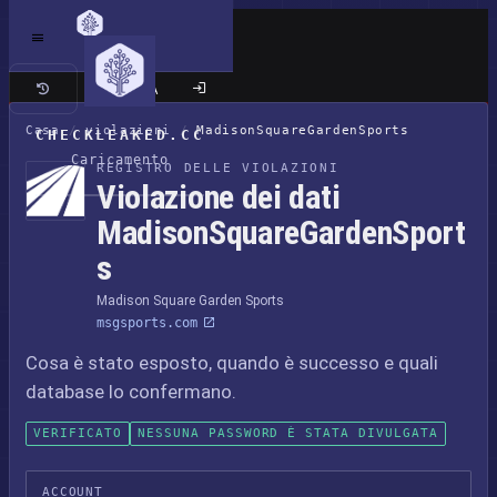
Sito classico
Casa
/
violazioni
/
MadisonSquareGardenSports
CHECKLEAKED.CC
Caricamento
REGISTRO DELLE VIOLAZIONI
Violazione dei dati
MadisonSquareGardenSport
s
Madison Square Garden Sports
msgsports.com
Cosa è stato esposto, quando è successo e quali
database lo confermano.
VERIFICATO
NESSUNA PASSWORD È STATA DIVULGATA
ACCOUNT