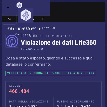
Sito classico
Casa
/
violazioni
/
Life360
CHECKLEAKED.CC
Caricamento
REGISTRO DELLE VIOLAZIONI
Violazione dei dati Life360
life360.com
Cosa è stato esposto, quando è successo e quali
database lo confermano.
VERIFICATO
NESSUNA PASSWORD È STATA DIVULGATA
ACCOUNT
468,484
DATA DELLA VIOLAZIONE
ULTIMO AGGIORNAMENTO
1 marzo 2024
22 luglio 2024