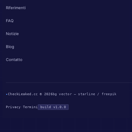
Riferimenti
FAQ
Notizie
Blog
Contatto
▸
CheckLeaked.cc © 2026
bg vector — starline / freepik
Privacy
·
Termini
build v1.0.0