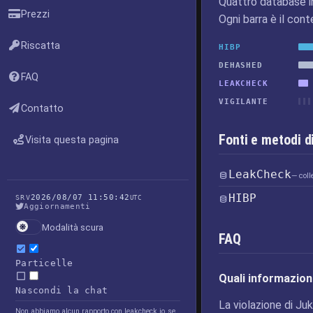
Quattro database i
Prezzi
Ogni barra è il cont
Riscatta
HIBP
DEHASHED
FAQ
LEAKCHECK
VIGILANTE
Contatto
Fonti e metodi d
Visita questa pagina
LeakCheck
— coll
HIBP
2026/08/07 11:50:42
SRV
UTC
Aggiornamenti
Modalità scura
FAQ
Particelle
Quali informazioni
Nascondi la chat
La violazione di Juk
Non abbiamo alcun rapporto con leakcheck.io, se