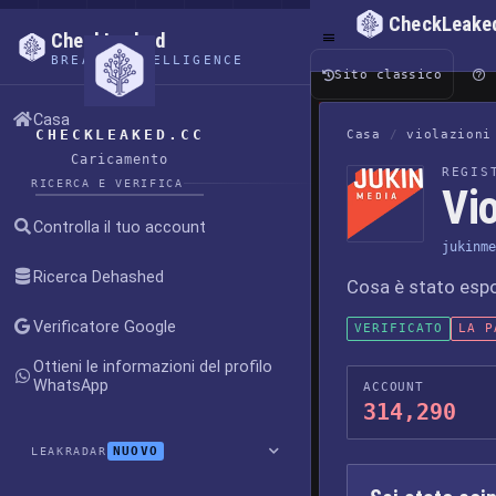
CheckLeake
CheckLeaked
BREACH INTELLIGENCE
Sito classico
Casa
CHECKLEAKED.CC
Casa
/
violazioni
Caricamento
REGIS
RICERCA E VERIFICA
Vi
Controlla il tuo account
jukinme
Ricerca Dehashed
Cosa è stato esp
Verificatore Google
VERIFICATO
LA P
Ottieni le informazioni del profilo
WhatsApp
ACCOUNT
314,290
NUOVO
LEAKRADAR