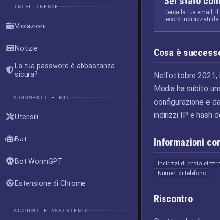
Sei stato coi
INTELLIGENCE
Cerca la tua email, il
record indicizzati d
Violazioni
Notizie
Cosa è success
La tua password è abbastanza
sicura?
Nell'ottobre 2021, 
Media ha subito una
STRUMENTI E BOT
configurazione e dat
indirizzi IP e hash
Utensili
Bot
Informazioni c
Bot WormGPT
Indirizzi di posta elettr
Numeri di telefono
Estensione di Chrome
Riscontro
ACCOUNT E ASSISTENZA