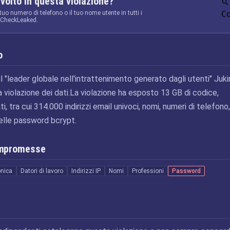
nvolto in questa violazione?
 tuo numero di telefono o il tuo nome utente in tutti i
C
a CheckLeaked.
o
il "leader globale nell'intrattenimento generato dagli utenti" Juki
 violazione dei dati.La violazione ha esposto 13 GB di codice,
i, tra cui 314.000 indirizzi email univoci, nomi, numeri di telefono,
 delle password bcrypt.
ompromesse
onica
Datori di lavoro
Indirizzi IP
Nomi
Professioni
Password