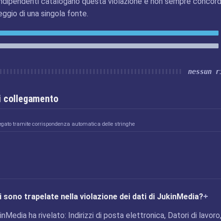
ndipendenti catalogano questa violazione e non sempre concord
eggio di una singola fonte.
nessun r
i collegamento
egato tramite corrispondenza automatica delle stringhe
 sono trapelate nella violazione dei dati di JukinMedia?
inMedia ha rivelato: Indirizzi di posta elettronica, Datori di lavoro