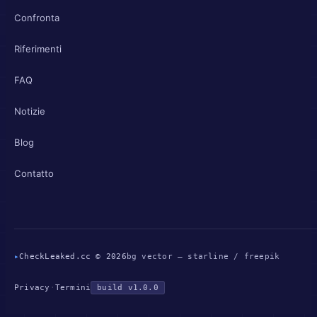
Confronta
Riferimenti
FAQ
Notizie
Blog
Contatto
▸
CheckLeaked.cc © 2026
bg vector — starline / freepik
Privacy
·
Termini
build v1.0.0