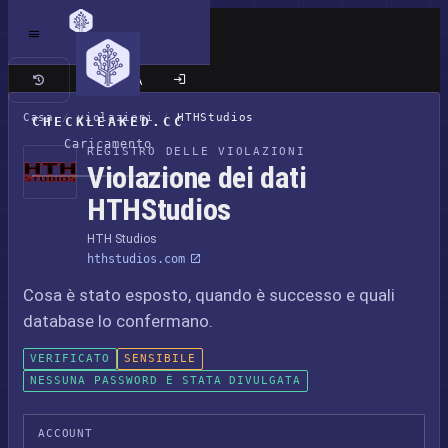
Sito classico
Casa
/
violazioni
/
HTHStudios
CHECKLEAKED.CC
Caricamento
REGISTRO DELLE VIOLAZIONI
Violazione dei dati
HTHStudios
HTH Studios
hthstudios.com
Cosa è stato esposto, quando è successo e quali
database lo confermano.
VERIFICATO
SENSIBILE
NESSUNA PASSWORD È STATA DIVULGATA
ACCOUNT