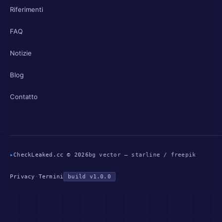
Riferimenti
FAQ
Notizie
Blog
Contatto
▸
CheckLeaked.cc © 2026
bg vector — starline / freepik
Privacy
·
Termini
build v1.0.0