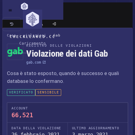
Sito classico
Casa
/
violazioni
/
Gab
CHECKLEAKED.CC
Caricamento
REGISTRO DELLE VIOLAZIONI
Violazione dei dati Gab
gab.com
Cosa è stato esposto, quando è successo e quali
database lo confermano.
VERIFICATO
SENSIBILE
ACCOUNT
66,521
DATA DELLA VIOLAZIONE
ULTIMO AGGIORNAMENTO
26 febbraio 2021
3 marzo 2021