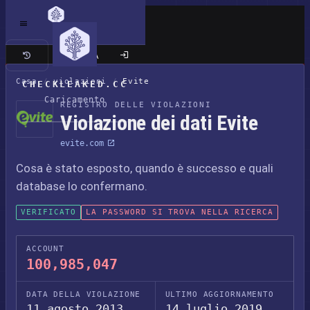
Sito classico
Casa
/
violazioni
/
Evite
CHECKLEAKED.CC
Caricamento
REGISTRO DELLE VIOLAZIONI
Violazione dei dati Evite
evite.com
Cosa è stato esposto, quando è successo e quali
database lo confermano.
VERIFICATO
LA PASSWORD SI TROVA NELLA RICERCA
ACCOUNT
100,985,047
DATA DELLA VIOLAZIONE
ULTIMO AGGIORNAMENTO
11 agosto 2013
14 luglio 2019