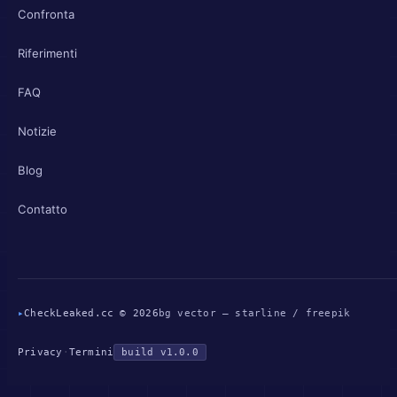
Confronta
Riferimenti
FAQ
Notizie
Blog
Contatto
▸
CheckLeaked.cc © 2026
bg vector — starline / freepik
Privacy
·
Termini
build v1.0.0