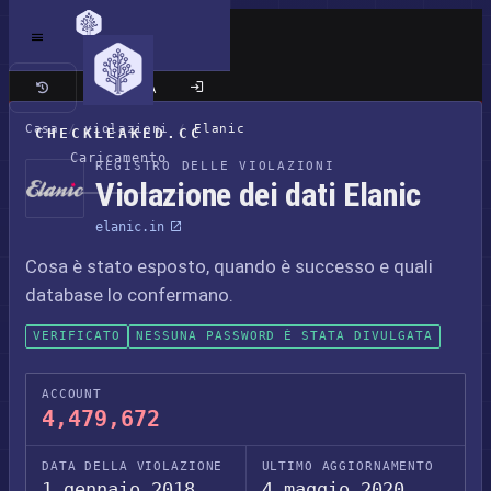
Sito classico
Casa
/
violazioni
/
Elanic
CHECKLEAKED.CC
Caricamento
REGISTRO DELLE VIOLAZIONI
Violazione dei dati Elanic
elanic.in
Cosa è stato esposto, quando è successo e quali
database lo confermano.
VERIFICATO
NESSUNA PASSWORD È STATA DIVULGATA
ACCOUNT
4,479,672
DATA DELLA VIOLAZIONE
ULTIMO AGGIORNAMENTO
1 gennaio 2018
4 maggio 2020