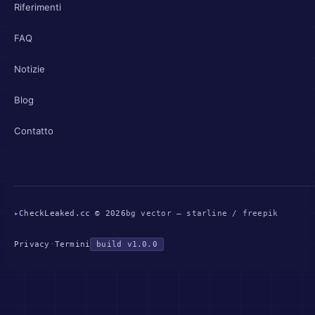
Riferimenti
FAQ
Notizie
Blog
Contatto
▸
CheckLeaked.cc © 2026
bg vector — starline / freepik
Privacy
·
Termini
build v1.0.0