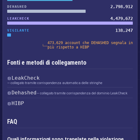
2,798,912
DEHASHED
4,479,672
LEAKCHECK
138,247
VIGILANTE
473,629 account che DEHASHED segnala in
più rispetto a HIBP
Fonti e metodi di collegamento
LeakCheck
— collegato tramite corrispondenza automatica delle stringhe
Dehashed
— collegato tramite corrispondenza del dominio LeakCheck
HIBP
FAQ
Quali informazioni sono trapelate nella violazione