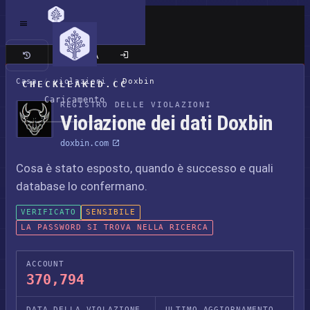
Sito classico
Casa
/
violazioni
/
Doxbin
CHECKLEAKED.CC
Caricamento
REGISTRO DELLE VIOLAZIONI
Violazione dei dati Doxbin
doxbin.com
Cosa è stato esposto, quando è successo e quali
database lo confermano.
VERIFICATO
SENSIBILE
LA PASSWORD SI TROVA NELLA RICERCA
ACCOUNT
370,794
DATA DELLA VIOLAZIONE
ULTIMO AGGIORNAMENTO