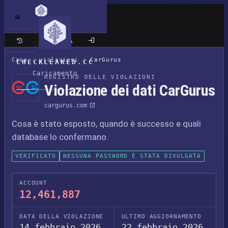
Sito classico
Casa
/
violazioni
/
CarGurus
CHECKLEAKED.CC
Caricamento
REGISTRO DELLE VIOLAZIONI
Violazione dei dati CarGurus
cargurus.com
Cosa è stato esposto, quando è successo e quali
database lo confermano.
VERIFICATO
NESSUNA PASSWORD È STATA DIVULGATA
ACCOUNT
12,461,887
DATA DELLA VIOLAZIONE
ULTIMO AGGIORNAMENTO
14 febbraio 2026
22 febbraio 2026