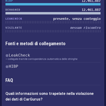
12,461,887
HIBP
12,461,887
DEHASHED
presente, senza conteggio
LEAKCHECK
nessun riscontro
VIGILANTE
Fonti e metodi di collegamento
LeakCheck
— collegato tramite corrispondenza automatica delle stringhe
HIBP
FAQ
Quali informazioni sono trapelate nella violazione
dei dati di CarGurus?