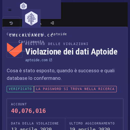
Sito classico
Casa
/
violazioni
/
Aptoide
CHECKLEAKED.CC
Caricamento
REGISTRO DELLE VIOLAZIONI
Violazione dei dati Aptoide
aptoide.com
Cosa è stato esposto, quando è successo e quali
database lo confermano.
VERIFICATO
LA PASSWORD SI TROVA NELLA RICERCA
ACCOUNT
40,076,016
DATA DELLA VIOLAZIONE
ULTIMO AGGIORNAMENTO
13 aprile 2020
19 aprile 2020